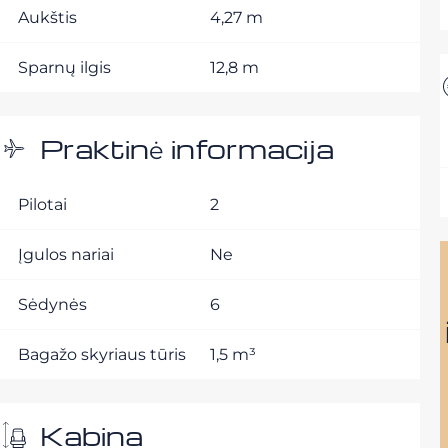
Aukštis
4,27 m
Sparnų ilgis
12,8 m
Praktinė informacija
Pilotai
2
Įgulos nariai
Ne
Sėdynės
6
Bagažo skyriaus tūris
1,5 m³
Kabina