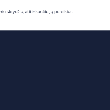
 skrydžiu, atitinkančiu jų poreikius.