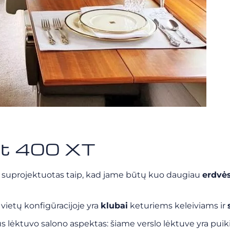
ant 400 XT
 suprojektuotas taip, kad jame būtų kuo daugiau
erdvės
vietų konfigūracijoje yra
klubai
keturiems keleiviams ir
us lėktuvo salono aspektas: šiame verslo lėktuve yra puiki