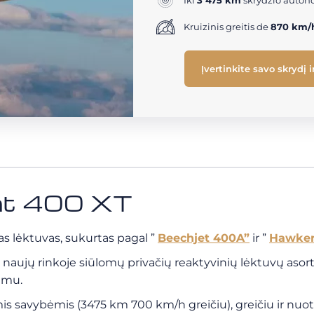
Iki
3 475 km
skrydžio auton
Kruizinis greitis de
870 km/
Įvertinkite savo skrydį 
nt 400 XT
tas lėktuvas, sukurtas pagal ”
Beechjet 400A”
ir ”
Hawker
iš naujų rinkoje siūlomų privačių reaktyvinių lėktuvų asort
vimu.
is savybėmis (3475 km 700 km/h greičiu), greičiu ir nuo