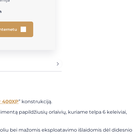
omija
h
internetu
 400XP
” konstrukciją.
imentą papildžiusių orlaivių, kuriame telpa 6 keleiviai,
toliu bei mažomis eksploatavimo išlaidomis dėl didesnio