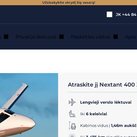
Užsisakykite skrydį šią vasarą!
JK
+44 84
s
Privatūs lėktuvai
Paskirties vietos
Api
aktyvinių lėktuvų (5 - 8 vietos)
→
Nextant 400 XT
privačiu lėktuvu
Atraskite jį Nextant 400
Lengvieji verslo lėktuvai
Iki
6 keleiviai
Kabinos vidus į
1,46m aukšč