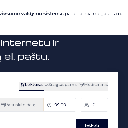
šviesumo valdymo sistema,
padedančia mėgautis maloniu
internetu ir
el. paštu.