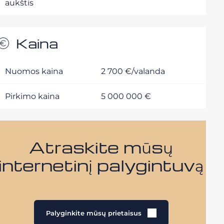
aukštis
Kaina
Nuomos kaina
2 700 €/valanda
Pirkimo kaina
5 000 000 €
Atraskite mūsų
internetinį palygintuvą
Palyginkite mūsų prietaisus