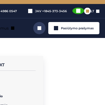
 4986 0547
JAV
+1845-373-3456
LT
e mus
Pasiūlymo prašymas
Ieškoti
 nuoma
 XT
io