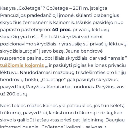
Kas yra „CoJetage”? CoJetage – 2011 m. įsteigta
Prancūzijos pradedančioji įmonė, siūlanti prabangius
skrydžius žemesnėmis kainomis. Iššūkis prasidėjo nuo
paprasto pastebėjimo:
40 proc.
privačių lėktuvų
skrydžių yra tušti. Šie tušti skrydžiai vadinami
pozicionavimo skrydžiais ir yra susiję su privačių lėktuvų
skrydžiais „atgal” į savo bazę. Jauna bendrovė
nusprendė pasinaudoti šiais skrydžiais, dar vadinamais ”
tuščiomis kojomis
„, ir pasiūlyti pigias keliones privačiu
lėktuvu. Naudodamasi maždaug trisdešimties oro linijų
bendrovių tinklu, „CoJetage” gali pasiūlyti skrydžius,
pavyzdžiui, Paryžius-Kanai arba Londonas-Paryžius, vos
už 200 eurų.
Nors tokios mažos kainos yra patrauklios, jos turi keletą
trūkumų, pavyzdžiui, lankstumo trūkumą ir riziką, kad
skrydis gali būti atšauktas prieš pat įlaipinimą. Daugiau
informacijos apie „CoJetage” kelionių sąlygas ir