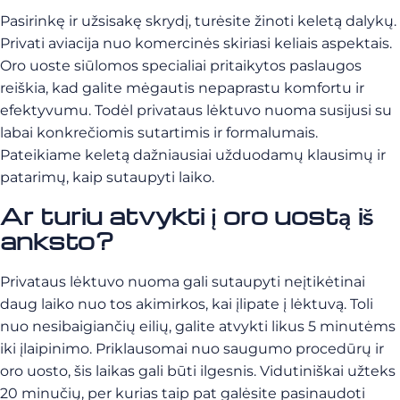
Pasirinkę ir užsisakę skrydį, turėsite žinoti keletą dalykų.
Privati aviacija nuo komercinės skiriasi keliais aspektais.
Oro uoste siūlomos specialiai pritaikytos paslaugos
reiškia, kad galite mėgautis nepaprastu komfortu ir
efektyvumu. Todėl privataus lėktuvo nuoma susijusi su
labai konkrečiomis sutartimis ir formalumais.
Pateikiame keletą dažniausiai užduodamų klausimų ir
patarimų, kaip sutaupyti laiko.
Ar turiu atvykti į oro uostą iš
anksto?
Privataus lėktuvo nuoma gali sutaupyti neįtikėtinai
daug laiko nuo tos akimirkos, kai įlipate į lėktuvą. Toli
nuo nesibaigiančių eilių, galite atvykti likus 5 minutėms
iki įlaipinimo. Priklausomai nuo saugumo procedūrų ir
oro uosto, šis laikas gali būti ilgesnis. Vidutiniškai užteks
20 minučių, per kurias taip pat galėsite pasinaudoti