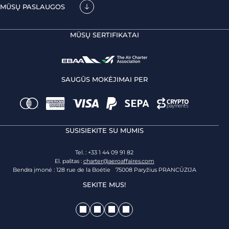
MŪSŲ PASLAUGOS
MŪSŲ SERTIFIKATAI
SAUGŪS MOKĖJIMAI PER
SUSISIEKITE SU MUMIS
Tel. : +33 1 44 09 91 82
El. paštas :
charter@aeroaffaires.com
Bendra įmonė : 128 rue de la Boétie 75008 Paryžius PRANCŪZIJA
SEKITE MUS!