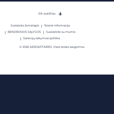
Eik aukščiau
Svetainės žemėlapis
Teisinė informacija
BENDROSIOS SĄLYGOS
Susisiekite su mumis
Sankcijų laikymosi politika
© 2026 AEROAFFAIRES. Visos teisės saugomos.