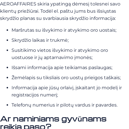
AEROAFFAIRES skiria ypatingą dėmesį tolesnei savo
klientų priežiūrai. Todėl el. paštu jums bus išsiųstas
skrydžio planas su svarbiausia skrydžio informacija:
Maršrutas su išvykimo ir atvykimo oro uostais;
Skrydžio laikas ir trukmė;
Susitikimo vietos išvykimo ir atvykimo oro
uostuose ir jų aptarnavimo įmonės;
Išsami informacija apie teikiamas paslaugas;
Žemėlapis su tiksliais oro uostų prieigos taškais;
Informacija apie jūsų orlaivį, įskaitant jo modelį ir
registracijos numerį;
Telefonų numerius ir pilotų vardus ir pavardes.
Ar naminiams gyvūnams
reikia paso?