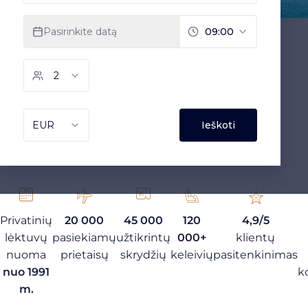
Privatinių
20 000
45 000
120
4,9/5
lėktuvų
pasiekiamų
užtikrintų
000+
klientų
nuoma
prietaisų
skrydžių
keleivių
pasitenkinimas
nuo 1991
k
m.