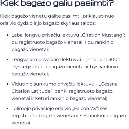
Kiek bagažo galiu pasiimti?
Kiek bagažo vienetų galite pasiimti, priklauso nuo
orlaivio dydžio ir jo bagažo skyriaus talpos:
Labai lengvu privačiu lėktuvu „Citation Mustang”:
du registruoto bagažo vienetai ir du rankinio
bagažo vienetai;
Lengvajam privačiam lėktuvui – „Phenom 300”:
trys registruoto bagažo vienetai ir trys rankinio
bagažo vienetai;
Vidutinio sunkumo privačiu lėktuvu – „Cessna
Citation Latitude”: penki registruoto bagažo
vienetai ir keturi rankinio bagažo vienetai;
Tolimojo privačiojo orlaivio „Falcon 7X”: šeši
registruoto bagažo vienetai ir šeši rankinio bagažo
vienetai.