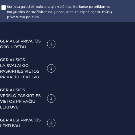
Sutinku gauti el. paštu naujienlaiškius, kuriuose pateikiamos
naujausios AeroAffaires naujienos, ir esu susipažinęs su mūsų
privatumo politika.
GERIAUSI PRIVATŪS
ORO UOSTAI
GERIAUSIOS
LAISVALAIKIO
PASKIRTIES VIETOS
PRIVAČIU LĖKTUVU
GERIAUSIOS
VERSLO PASKIRTIES
VIETOS PRIVAČIU
LĖKTUVU
GERIAUSI PRIVATŪS
LĖKTUVAI