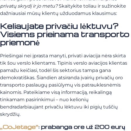
privatų skrydį ir jo metu?
Skaitykite toliau ir sužinokite
dažniausiai mūsų klientų užduodamus klausimus:
Keliaujate privačiu lėktuvu?
Visiems prieinama transporto
priemonė
Priešingai nei įprasta manyti, privati aviacija nėra skirta
tik šou verslo klientams. Tipinis verslo aviacijos klientas
pamažu keičiasi, todėl šis sektorius tampa gana
demokratiškas. Šiandien atsiranda įvairių privačių oro
transporto paslaugų pasiūlymų vis patrauklesnėmis
kainomis. Pateikiame visą informaciją, reikalingą
tinkamam pasirinkimui – nuo kelionių
bendradarbiaujant privačiu lėktuvu iki pigių tuščių
skrydžių.
„CoJetage”
: prabanga ore už 200 eurų