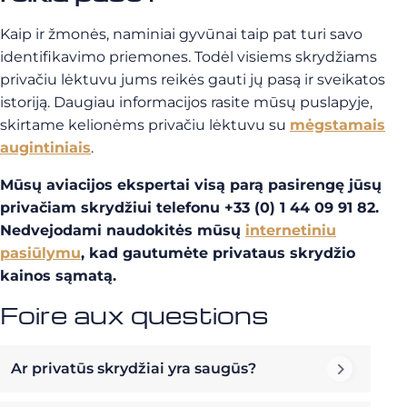
Kaip ir žmonės, naminiai gyvūnai taip pat turi savo
identifikavimo priemones. Todėl visiems skrydžiams
privačiu lėktuvu jums reikės gauti jų pasą ir sveikatos
istoriją. Daugiau informacijos rasite mūsų puslapyje,
skirtame kelionėms privačiu lėktuvu su
mėgstamais
augintiniais
.
Mūsų aviacijos ekspertai visą parą pasirengę jūsų
privačiam skrydžiui telefonu
+33 (0) 1 44 09 91 82
.
Nedvejodami naudokitės mūsų
internetiniu
pasiūlymu
, kad gautumėte privataus skrydžio
kainos sąmatą.
Foire aux questions
Ar privatūs skrydžiai yra saugūs?