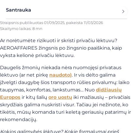
Santrauka
Straipsnis publikuotas
01/09/2025
, pakeista
11/03/2026
Skaitymo laikas: 8 mn
Ar norėtumėte rizikuoti ir skristi privačiu lėktuvu?
AEROAFFAIRES žingsnis po žingsnio paaiškina, kaip
vyksta kelionė privačiu lėktuvu.
Daugelis žmonių niekada nėra nuomojęsi privataus
lėktuvo (ar net pirkę
naudoto)
. Ir vis dėlto galima
įžvelgti daugybę šios transporto rūšies privalumų: laiko
taupymas, komfortas, lankstumas… Nuo
didžiausių
Europos
ir kitų šalių
oro uostų
iki mažiausių – privačiais
skrydžiais galima nuskristi visur. Tačiau jei nežinote, ko
tikėtis, mūsų komanda turi keletą geriausių patarimų ir
rekomendacijų.
Kokios galimybės lėktuve? Kokie formalumai prieš