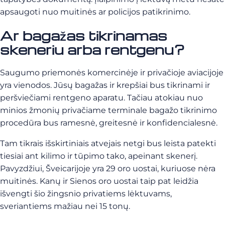
apsaugoti nuo muitinės ar policijos patikrinimo.
Ar bagažas tikrinamas
skeneriu arba rentgenu?
Saugumo priemonės komercinėje ir privačioje aviacijoje
yra vienodos. Jūsų bagažas ir krepšiai bus tikrinami ir
peršviečiami rentgeno aparatu. Tačiau atokiau nuo
minios žmonių privačiame terminale bagažo tikrinimo
procedūra bus ramesnė, greitesnė ir konfidencialesnė.
Tam tikrais išskirtiniais atvejais netgi bus leista patekti
tiesiai ant kilimo ir tūpimo tako, apeinant skenerį.
Pavyzdžiui, Šveicarijoje yra 29 oro uostai, kuriuose nėra
muitinės. Kanų ir Sienos oro uostai taip pat leidžia
išvengti šio žingsnio privatiems lėktuvams,
sveriantiems mažiau nei 15 tonų.