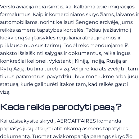
Verslo aviacija nėra išimtis, kai kalbama apie imigracijos
formalumus. Kaip ir komerciniams skrydžiams, laivams ir
automobiliams, norint keliauti Šengeno erdvėje, jums
reikės asmens tapatybės kortelės. Tačiau įvažiavimo į
kiekvieną šalį taisyklės reguliariai atnaujinamos ir
priklauso nuo susitarimų. Todėl rekomenduojame iš
anksto išsiaiškinti sąlygas ir dokumentus, reikalingus
konkrečiai kelionei. Vykstant į Kiniją, Indiją, Rusiją ar
Rytų Aziją, būtina turėti vizą. Vėlgi reikia atsižvelgti į tam
tikrus parametrus, pavyzdžiui, buvimo trukmę arba jūsų
statusą, kurie gali turėti įtakos tam, kad reikės gauti
vizą.
Kada reikia parodyti pasą?
Kai užsisakysite skrydį, AEROAFFAIRES komanda
paprašys jūsų atsiųsti atitinkamą asmens tapatybės
dokumentą. Tuomet aviakompanija parengs skrydžio