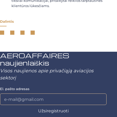
tiksliai komunikacijai, pritaikytai reiklios tarptautinės
klientūros lūkesčiams.
Dalintis
AEROAFFAIRES
naujienlaiškis
Visos naujienos apie privačiąją aviacijos
sektorį
El. pašto adresas