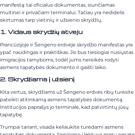
manifestą: tai oficialus dokumentas, siunčiamas
muitinei ir privačiam terminalui. Tačiau yra nedidelis
skirtumas tarp vietinių ir užsienio skrydžių.
1. Vidaus skrydžių atveju
Prancūzijoje ir Šengeno erdvėje skrydžio manifestas yra
ypač naudingas ir praktiškas. Jis bus tiesiogiai nusiųstas
imigracijos tarnyboms, todėl jums nereikės rodyti
asmens tapatybės dokumento ir gaišti laiko.
2. Skrydžiams į užsienį
Kita vertus, skrydžiams už Šengeno erdvės ribų turėsite
pateikti atitinkamą asmens tapatybės dokumentą.
Institucijos paprašys jo terminale, kad patvirtintų jūsų
tapatybę.
Trumpai tariant, visada keliaukite turėdami asmens
tapatybės dokumentą. Įlaipinimo į lėktuvą metu nesate