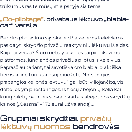
trūkumus rasite mūsų straipsnyje šia tema.
„Co-pilotage”
: privataus lėktuvo „blabla-
car” versija
Bendro pilotavimo sąvoka leidžia keliems keleiviams
pasidalyti skrydžio privačiu reaktyviniu lėktuvu išlaidas.
Kaip tai veikia? Šiuo metu yra kelios tarpininkavimo
platformos, jungiančios privačius pilotus ir keleivius.
Paprasčiau tariant, tai savotiška oro blabla, praktiška
tiems, kurie turi kuklesnį biudžetą. Nors „pigios
prabangios kelionės lėktuvu” gali būti viliojančios, vis
dėlto jos yra prieštaringos. Iš tiesų abejonių kelia kai
kurių pilotų patirties stoka ir kartais abejotinos skrydžių
kainos („Cessna” – 172 eurai už valandą)…
Grupiniai skrydžiai:
privačių
lėktuvų nuomos
bendrovės