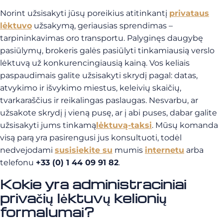
Norint užsisakyti jūsų poreikius atitinkantį
privataus
lėktuvo
užsakymą, geriausias sprendimas –
tarpininkavimas oro transportu. Palyginęs daugybę
pasiūlymų, brokeris galės pasiūlyti tinkamiausią verslo
lėktuvą už konkurencingiausią kainą. Vos keliais
paspaudimais galite užsisakyti skrydį pagal: datas,
atvykimo ir išvykimo miestus, keleivių skaičių,
tvarkaraščius ir reikalingas paslaugas. Nesvarbu, ar
užsakote skrydį į vieną pusę, ar į abi puses, dabar galite
užsisakyti jums tinkamą
lėktuvą-taksi
. Mūsų komanda
visą parą yra pasirengusi jus konsultuoti, todėl
nedvejodami
susisiekite su
mumis
internetu
arba
telefonu
+33 (0) 1 44 09 91 82
.
Kokie yra administraciniai
privačių lėktuvų kelionių
formalumai?