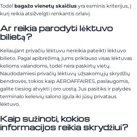
Todėl
bagažo vienetų skaičius
yra esminis kriterijus, į
kurį reikia atsižvelgti renkantis orlaivį.
Ar reikia parodyti lėktuvo
bilietą?
Keliaujant privačiu lėktuvu nereikia pateikti lėktuvo
bilieto. Pagal apibrėžimą, jums priklauso visas lėktuvas
kelioms valandoms, todėl nėra paskirtų vietų.
Naudodamiesi privačių lėktuvų užsakomųjų skrydžių
bendrovės, tokios kaip AEROAFFAIRES, paslaugomis,
galite tiesiog atvykti į oro uostą. Jus pasitiks ir palydės
terminalo keleivių salono įgula iki jūsų privataus
lėktuvo.
Kaip sužinoti, kokios
informacijos reikia skrydžiui?