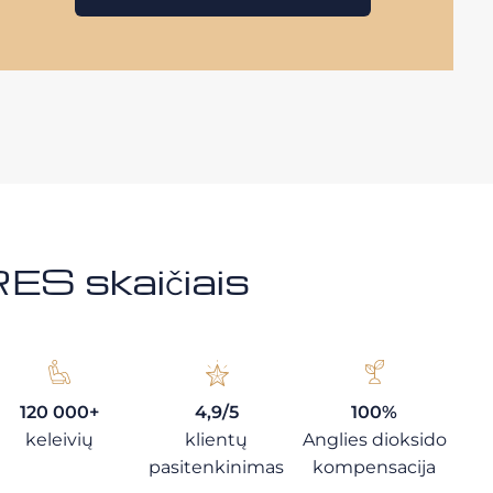
S skaičiais
120 000+
4,9/5
100%
keleivių
klientų
Anglies dioksido
pasitenkinimas
kompensacija