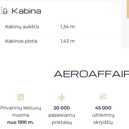
Kabina
Kabinų aukštis
1,34 m
Kabinos plotis
1,43 m
AEROAFFAIRE
Privatinių lėktuvų
20 000
45 000
nuoma
pasiekiamų
užtikrintų
nuo 1991 m.
prietaisų
skrydžių