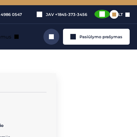
 4986 0547
JAV
+1845-373-3456
LT
e mus
Pasiūlymo prašymas
Ieškoti
io