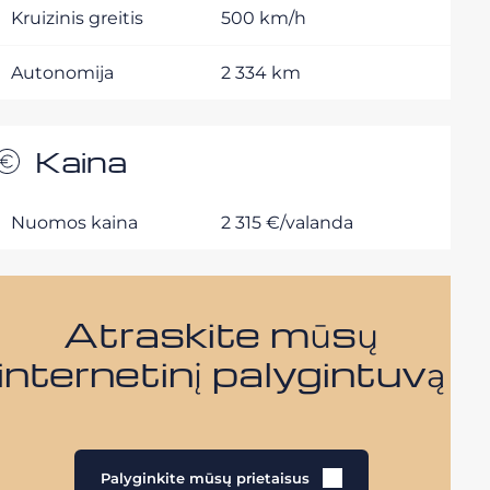
Kruizinis greitis
500 km/h
Autonomija
2 334 km
Kaina
Nuomos kaina
2 315 €/valanda
Atraskite mūsų
internetinį palygintuvą
Palyginkite mūsų prietaisus