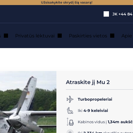
Užsisakykite skrydį šią vasarą!
JK
+44 84
s
Privatūs lėktuvai
Paskirties vietos
Api
 19 vietų)
→
Mu 2
tuvu nuoma
Atraskite jį Mu 2
Turbopropeleriai
Iki
4-9 keleiviai
Kabinos vidus į
1,34m aukšč