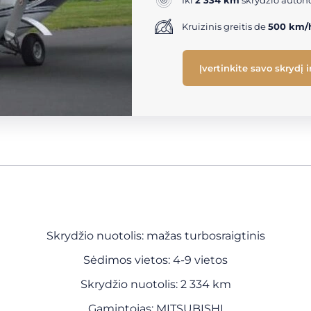
Iki
2 334 km
skrydžio auton
Kruizinis greitis de
500 km/
Įvertinkite savo skrydį 
Skrydžio nuotolis: mažas turbosraigtinis
Sėdimos vietos: 4-9 vietos
Skrydžio nuotolis: 2 334 km
Gamintojas: MITSUBISHI