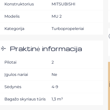
Konstruktorius
MITSUBISHI
Modelis
MU 2
Kategorija
Turbopropeleriai
Praktinė informacija
Pilotai
2
Įgulos nariai
Ne
Sėdynės
4-9
Bagažo skyriaus tūris
1,3 m³