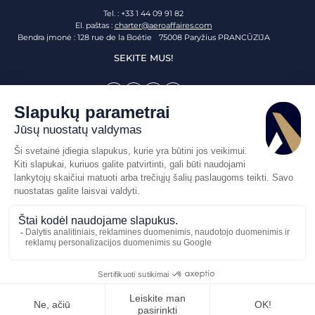
Tel. : +33 1 44 09 91 82
El. paštas :
charter@aeroaffaires.com
Bendra įmonė : 128 rue de la Boétie 75008 Paryžius PRANCŪZIJA
SEKITE MUS!
Eik aukščiau
Svetainės žemėlapis
Teisinė informacija
BENDROSIOS SĄLYGOS
Susisiekite su mumis
Sankcijų laikymosi politika
© 2026 AEROAFFAIRES. Visos teisės saugomos.
Pasiūlymo
Skambinkite
mums
prašymas