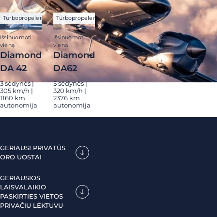
Turbopropeleriai
Turbopropeleriai
Išsinuomoti
Išsinuomoti
vieną
vieną
Diamond
Diamond
DA 42
DA62
3 sėdynės |
5 sėdynės |
305 km/h |
320 km/h |
1160 km
2376 km
autonomija
autonomija
GERIAUSI PRIVATŪS
ORO UOSTAI
GERIAUSIOS
LAISVALAIKIO
PASKIRTIES VIETOS
PRIVAČIU LĖKTUVU