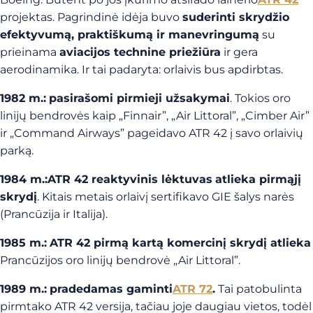
projektas. Pagrindinė idėja buvo
suderinti skrydžio
efektyvumą, praktiškumą ir manevringumą
su
prieinama
aviacijos technine priežiūra
ir gera
aerodinamika. Ir tai padaryta: orlaivis bus apdirbtas.
1982 m.:
pasirašomi pirmieji užsakymai
. Tokios oro
linijų bendrovės kaip „Finnair”, „Air Littoral”, „Cimber Air”
ir „Command Airways” pageidavo ATR 42 į savo orlaivių
parką.
1984 m.:
ATR 42 reaktyvinis lėktuvas
atlieka pirmąjį
skrydį
. Kitais metais orlaivį sertifikavo GIE šalys narės
(Prancūzija ir Italija).
1985 m.:
ATR 42 pirmą kartą komercinį skrydį atlieka
Prancūzijos oro linijų bendrovė „Air Littoral”.
1989 m.:
pradedamas gaminti
ATR 72
.
Tai patobulinta
pirmtako ATR 42 versija, tačiau joje daugiau vietos, todėl