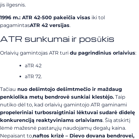
jis ilgesnis.
1996 m.:
ATR 42-500 pakeičia visas
iki tol
pagamintas
ATR 42 versijas
.
ATR sunkumai ir posūkis
Orlaivių gamintojas ATR turi
du pagrindinius orlaivius
:
aTR 42
aTR 72.
Tačiau
nuo dešimtojo dešimtmečio ir maždaug
penkiolika metų bendrovė sunkiai klestėjo.
Taip
nutiko dėl to, kad orlaivių gamintojo ATR gaminami
propeleriniai turbosraigtiniai lėktuvai
sudarė didelę
konkurenciją reaktyviniams orlaiviams
. Šią atskirtį
lėmė mažesnė pastarųjų naudojamų degalų kaina.
Nepaisant to,
naftos krizė – Dievo dovana bendrovei,