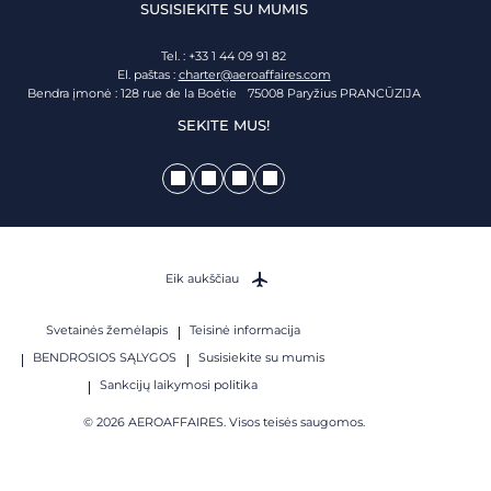
SUSISIEKITE SU MUMIS
Tel. : +33 1 44 09 91 82
El. paštas :
charter@aeroaffaires.com
Bendra įmonė : 128 rue de la Boétie 75008 Paryžius PRANCŪZIJA
SEKITE MUS!
Eik aukščiau
Svetainės žemėlapis
Teisinė informacija
BENDROSIOS SĄLYGOS
Susisiekite su mumis
Sankcijų laikymosi politika
© 2026 AEROAFFAIRES. Visos teisės saugomos.