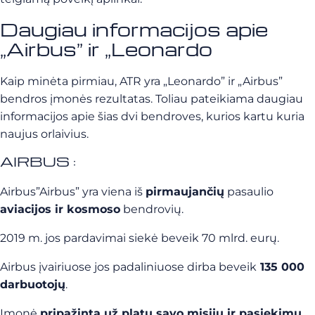
Daugiau informacijos apie
„Airbus” ir „Leonardo
Kaip minėta pirmiau, ATR yra „Leonardo” ir „Airbus”
bendros įmonės rezultatas. Toliau pateikiama daugiau
informacijos apie šias dvi bendroves, kurios kartu kuria
naujus orlaivius.
AIRBUS :
Airbus”Airbus” yra viena iš
pirmaujančių
pasaulio
aviacijos ir kosmoso
bendrovių.
2019 m. jos pardavimai siekė beveik 70 mlrd. eurų.
Airbus įvairiuose jos padaliniuose dirba beveik
135 000
darbuotojų
.
Įmonė
pripažinta už platų savo misijų ir pasiekimų