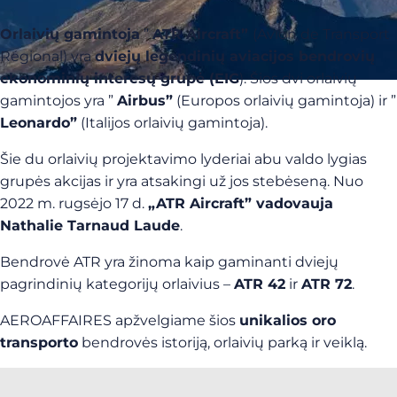
Orlaivių gamintoja
”
ATR Aircraft”
(Avion de Transport
Régional) yra
dviejų legendinių aviacijos bendrovių
ekonominių interesų grupė (EIG
). Šios dvi orlaivių
gamintojos yra ”
Airbus”
(Europos orlaivių gamintoja) ir ”
Leonardo”
(Italijos orlaivių gamintoja).
Šie du orlaivių projektavimo lyderiai abu valdo lygias
grupės akcijas ir yra atsakingi už jos stebėseną. Nuo
2022 m. rugsėjo 17 d.
„ATR Aircraft” vadovauja
Nathalie Tarnaud Laude
.
Bendrovė ATR yra žinoma kaip gaminanti dviejų
pagrindinių kategorijų orlaivius –
ATR 42
ir
ATR 72
.
AEROAFFAIRES apžvelgiame šios
unikalios oro
transporto
bendrovės istoriją, orlaivių parką ir veiklą.