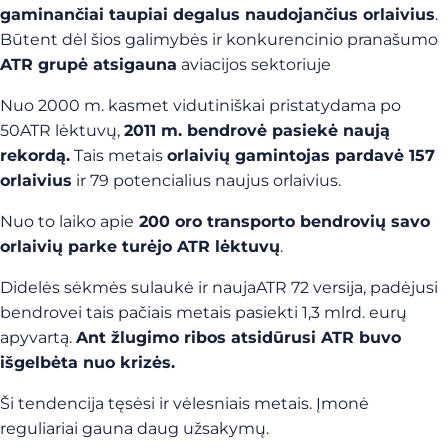
gaminančiai taupiai degalus naudojančius orlaivius
.
Būtent dėl šios galimybės ir konkurencinio pranašumo
ATR grupė atsigauna
aviacijos sektoriuje
Nuo 2000 m. kasmet vidutiniškai pristatydama po
50ATR lėktuvų,
2011 m. bendrovė pasiekė naują
rekordą.
Tais metais
orlaivių gamintojas pardavė 157
orlaivius
ir 79 potencialius naujus orlaivius.
Nuo to laiko apie
200 oro transporto bendrovių savo
orlaivių parke turėjo ATR lėktuvų
.
Didelės sėkmės sulaukė ir naujaATR 72 versija, padėjusi
bendrovei tais pačiais metais pasiekti 1,3 mlrd. eurų
apyvartą.
Ant žlugimo ribos atsidūrusi ATR buvo
išgelbėta nuo krizės.
Ši tendencija tęsėsi ir vėlesniais metais. Įmonė
reguliariai gauna daug užsakymų.