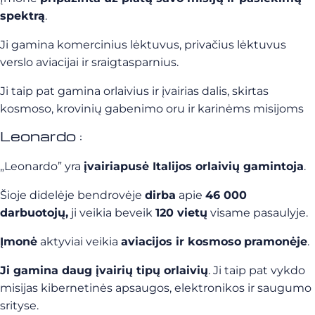
spektrą
.
Ji gamina komercinius lėktuvus, privačius lėktuvus
verslo aviacijai ir sraigtasparnius.
Ji taip pat gamina orlaivius ir įvairias dalis, skirtas
kosmoso, krovinių gabenimo oru ir karinėms misijoms
Leonardo :
„Leonardo” yra
įvairiapusė Italijos orlaivių gamintoja
.
Šioje didelėje bendrovėje
dirba
apie
46 000
darbuotojų,
ji veikia beveik
120 vietų
visame pasaulyje.
Įmonė
aktyviai veikia
aviacijos ir kosmoso
pramonėje
.
Ji gamina daug įvairių tipų orlaivių
. Ji taip pat vykdo
misijas kibernetinės apsaugos, elektronikos ir saugumo
srityse.