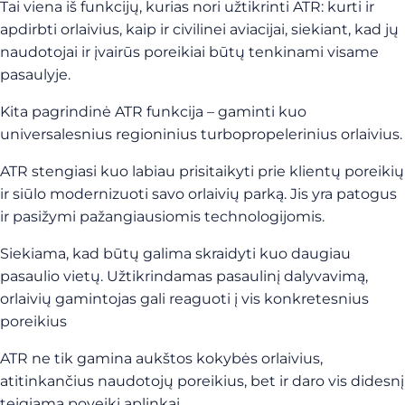
Tai viena iš funkcijų, kurias nori užtikrinti ATR: kurti ir
apdirbti orlaivius, kaip ir civilinei aviacijai, siekiant, kad jų
naudotojai ir įvairūs poreikiai būtų tenkinami visame
pasaulyje.
Kita pagrindinė ATR funkcija – gaminti kuo
universalesnius regioninius turbopropelerinius orlaivius.
ATR stengiasi kuo labiau prisitaikyti prie klientų poreikių
ir siūlo modernizuoti savo orlaivių parką. Jis yra patogus
ir pasižymi pažangiausiomis technologijomis.
Siekiama, kad būtų galima skraidyti kuo daugiau
pasaulio vietų. Užtikrindamas pasaulinį dalyvavimą,
orlaivių gamintojas gali reaguoti į vis konkretesnius
poreikius
ATR ne tik gamina aukštos kokybės orlaivius,
atitinkančius naudotojų poreikius, bet ir daro vis didesnį
teigiamą poveikį aplinkai.