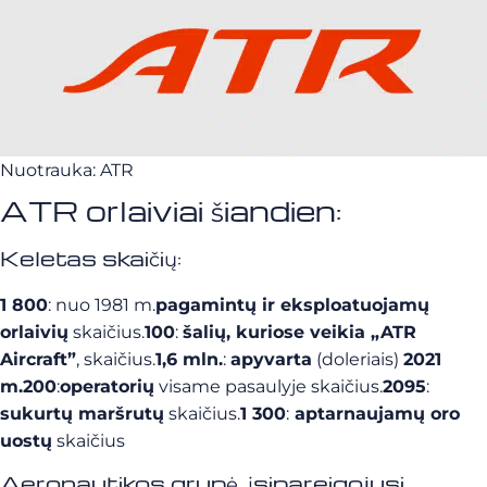
Nuotrauka: ATR
ATR orlaiviai šiandien:
Keletas skaičių:
1 800
: nuo 1981 m.
pagamintų ir eksploatuojamų
orlaivių
skaičius.
100
:
šalių, kuriose veikia „ATR
Aircraft”
, skaičius.
1,6 mln.
:
apyvarta
(doleriais)
2021
m.
200
:
operatorių
visame pasaulyje skaičius.
2095
:
sukurtų maršrutų
skaičius.
1 300
:
aptarnaujamų oro
uostų
skaičius
Aeronautikos grupė, įsipareigojusi