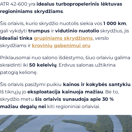
ATR 42-600 yra
idealus turbopropelerinis lėktuvas
regioniniams skrydžiams
.
Šis orlaivis, kurio skrydžio nuotolis siekia vos
1 000 km
,
gali vykdyti
trumpus
ir
vidutinio nuotolio
skrydžius, jis
idealiai tinka
grupiniams skrydžiams
, verslo
skrydžiams ir
krovinių gabenimui oru
Priklausomai nuo salono išdėstymo, šiuo orlaiviu galima
skraidinti iki
50 keleivių
. Erdvus salonas užtikrina
patogią kelionę.
Šis orlaivis pasižymi puikiu
kainos ir kokybės santykiu
.
Iš tikrųjų jo
eksploatacija kainuoja mažiau
. Be to,
skrydžio metu
šis orlaivis sunaudoja apie 30 %
mažiau degalų nei
kiti regioniniai orlaiviai.