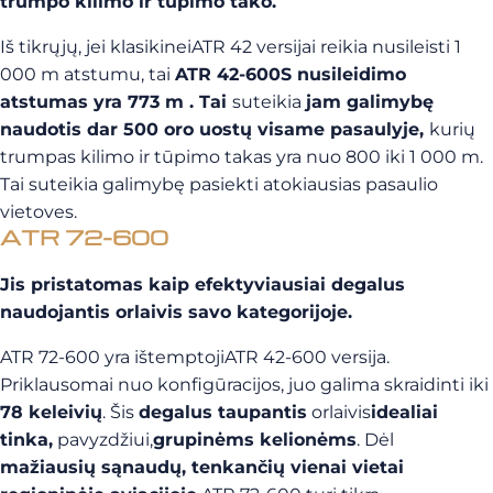
trumpo kilimo ir tūpimo tako.
Iš tikrųjų, jei klasikineiATR 42 versijai reikia nusileisti 1
000 m atstumu, tai
ATR 42-600S nusileidimo
atstumas yra 773 m . Tai
suteikia
jam galimybę
naudotis dar 500 oro uostų visame pasaulyje,
kurių
trumpas kilimo ir tūpimo takas yra nuo 800 iki 1 000 m.
Tai suteikia galimybę pasiekti atokiausias pasaulio
vietoves.
ATR 72-600
Jis pristatomas kaip efektyviausiai degalus
naudojantis orlaivis savo kategorijoje.
ATR 72-600 yra ištemptojiATR 42-600 versija.
Priklausomai nuo konfigūracijos, juo galima skraidinti iki
78 keleivių
. Šis
degalus taupantis
orlaivis
idealiai
tinka,
pavyzdžiui,
grupinėms kelionėms
. Dėl
mažiausių sąnaudų, tenkančių vienai vietai