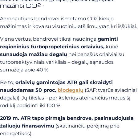
mažinti CO² :
Aeronautikos bendrovei išmetamo CO2 kiekio
mažinimas ir kova su visuotiniu atšilimu yra tikri iššūkiai.
Viena vertus, bendrovei tikrai naudinga
gaminti
regioninius turbopropelerinius orlaivius,
kurie
sunaudoja mažiau degalų
nei panašūs orlaiviai su
turboreaktyviniais varikliais – degalų sąnaudos
sumažėja apie 40 %
Be to,
orlaivių gamintojas ATR gali skraidyti
naudodamas 50 proc.
biodegalų
(SAF: tvarūs aviaciniai
degalai). Jų tikslas – per kelerius ateinančius metus šį
rodiklį padidinti iki 100 %.
2019 m. ATR
tapo pirmąja bendrove, pasinaudojusia
žaliuoju finansavimu
(skatinančiu perėjimą prie
energetikos).