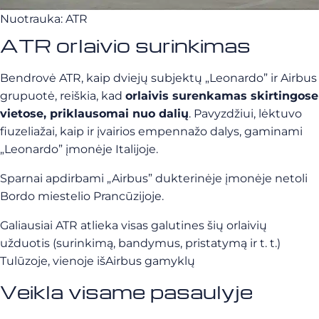
Nuotrauka: ATR
ATR orlaivio surinkimas
Bendrovė ATR, kaip dviejų subjektų „Leonardo” ir Airbus
grupuotė, reiškia, kad
orlaivis surenkamas skirtingose
vietose, priklausomai nuo dalių
. Pavyzdžiui, lėktuvo
fiuzeliažai, kaip ir įvairios empennažo dalys, gaminami
„Leonardo” įmonėje Italijoje.
Sparnai apdirbami „Airbus” dukterinėje įmonėje netoli
Bordo miestelio Prancūzijoje.
Galiausiai ATR atlieka visas galutines šių orlaivių
užduotis (surinkimą, bandymus, pristatymą ir t. t.)
Tulūzoje, vienoje išAirbus gamyklų
Veikla visame pasaulyje