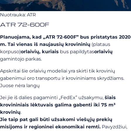
Nuotrauka: ATR
ATR 72-600F
Planuojama, kad „ATR 72-600F” bus pristatytas 2020
m. Tai vienas iš naujausių krovininių
(plataus
korpuso)
orlaivių, kuriais
bus papildytas
orlaivių
gamintojo parkas.
Apskritai šie orlaivių modeliai yra skirti tik krovinių
gabenimui oro transportu ir krovininiams skrydžiams.
Juose nėra langų
Jei jie iš dalies pagaminti „FedEx” užsakymu,
šiais
krovininiais lėktuvais galima gabenti iki 75 m³
krovinių
.
Jie taip pat gali būti užsakomi viešųjų prekių
misijoms ir regioninei ekonomikai remti.
Pavyzdžiui,