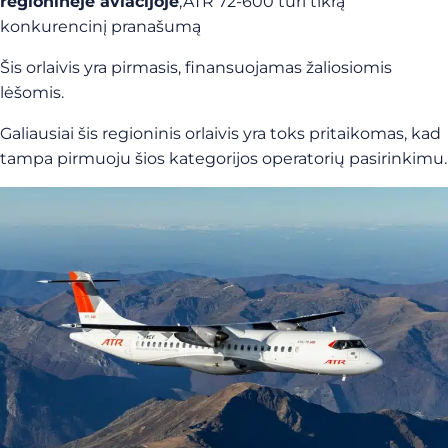
regioninėje aviacijoje
,ATR 72-600 turi tikrą
konkurencinį pranašumą
Šis orlaivis yra pirmasis, finansuojamas žaliosiomis
lėšomis.
Galiausiai šis regioninis orlaivis yra toks pritaikomas, kad
tampa pirmuoju šios kategorijos operatorių pasirinkimu.