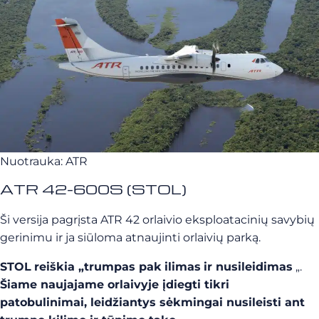
Nuotrauka: ATR
ATR 42-600S (STOL)
Ši versija pagrįsta ATR 42 orlaivio eksploatacinių savybių
gerinimu ir ja siūloma atnaujinti orlaivių parką.
STOL
reiškia „trumpas pak
ilimas
ir nusileidimas
„.
Šiame naujajame orlaivyje įdiegti tikri
patobulinimai, leidžiantys sėkmingai nusileisti ant