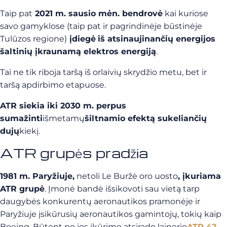
Taip pat
2021 m. sausio mėn. bendrovė
kai kuriose
savo gamyklose (taip pat ir pagrindinėje būstinėje
Tulūzos regione)
įdiegė
iš atsinaujinančių energijos
šaltinių įkraunamą elektros energiją
.
Tai ne tik riboja taršą iš orlaivių skrydžio metu, bet ir
taršą apdirbimo etapuose.
ATR siekia iki 2030 m. perpus
sumažinti
išmetamų
šiltnamio efektą sukeliančių
dujų
kiekį.
ATR grupės pradžia
1981 m.
Paryžiuje,
netoli Le Buržė oro uosto
, įkuriama
ATR grupė
. Įmonė bandė išsikovoti sau vietą tarp
daugybės konkurentų aeronautikos pramonėje ir
Paryžiuje įsikūrusių aeronautikos gamintojų, tokių kaip
Boeing. Būtent po jos įkūrimo atsirado lainerio
ATR 42