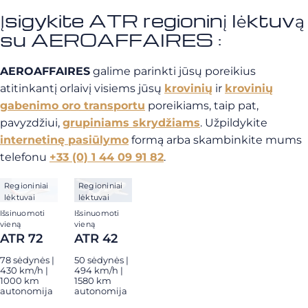
Įsigykite ATR regioninį lėktuvą
su AEROAFFAIRES :
AEROAFFAIRES
galime parinkti jūsų poreikius
atitinkantį orlaivį visiems jūsų
krovinių
ir
krovinių
gabenimo oro transportu
poreikiams, taip pat,
pavyzdžiui,
grupiniams skrydžiams
. Užpildykite
internetinę pasiūlymo
formą arba skambinkite mums
telefonu
+33 (0) 1 44 09 91 82
.
Regioniniai
Regioniniai
lėktuvai
lėktuvai
Išsinuomoti
Išsinuomoti
vieną
vieną
ATR 72
ATR 42
78 sėdynės |
50 sėdynės |
430 km/h |
494 km/h |
1000 km
1580 km
autonomija
autonomija