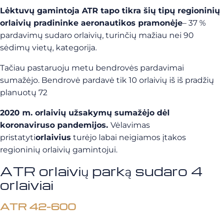
Lėktuvų gamintoja ATR tapo tikra šių tipų regioninių
orlaivių pradininke aeronautikos pramonėje
– 37 %
pardavimų sudaro orlaivių, turinčių mažiau nei 90
sėdimų vietų, kategorija.
Tačiau pastaruoju metu bendrovės pardavimai
sumažėjo. Bendrovė pardavė tik 10 orlaivių iš iš pradžių
planuotų 72
2020 m. orlaivių užsakymų sumažėjo dėl
koronaviruso pandemijos.
Vėlavimas
pristatyti
orlaivius
turėjo labai neigiamos įtakos
regioninių orlaivių gamintojui.
ATR orlaivių parką sudaro 4
orlaiviai
ATR 42-600