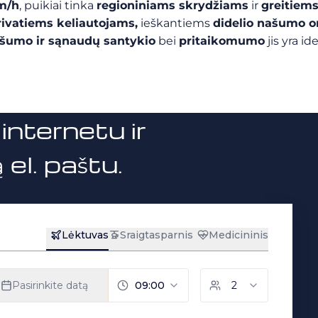
km/h
, puikiai tinka
regioniniams skrydžiams
ir
greitiem
rivatiems keliautojams,
ieškantiems
didelio našumo or
šumo ir sąnaudų santykio
bei
pritaikomumo
jis yra i
internetu ir
el. paštu.