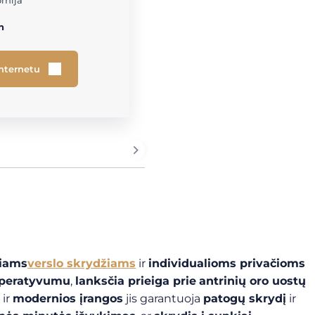
omija
h
internetu
niams
verslo skrydžiams
ir
individualioms privačioms
peratyvumu
,
lanksčia prieiga prie
antrinių oro uostų
ir
modernios įrangos
jis garantuoja
patogų skrydį
ir