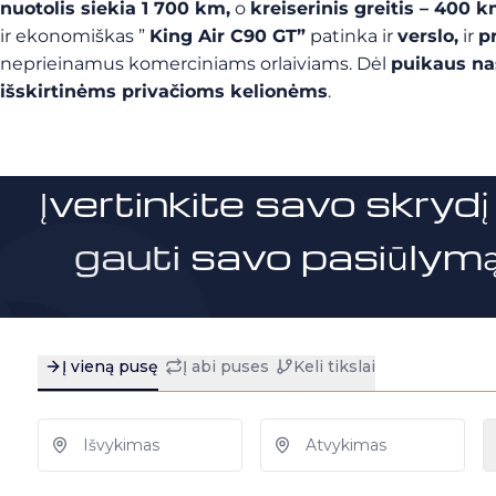
nuotolis siekia 1 700 km,
o
kreiserinis greitis – 400 
ir ekonomiškas ”
King Air C90 GT”
patinka ir
verslo,
ir
p
neprieinamus komerciniams orlaiviams. Dėl
puikaus na
išskirtinėms privačioms kelionėms
.
Įvertinkite savo skrydį 
gauti savo pasiūlymą 