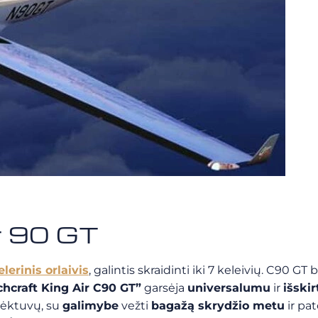
ir 90 GT
lerinis orlaivis
, galintis skraidinti iki 7 keleivių. C90 
hcraft King Air C90 GT”
garsėja
universalumu
ir
išski
 lėktuvų, su
galimybe
vežti
bagažą skrydžio metu
ir pat