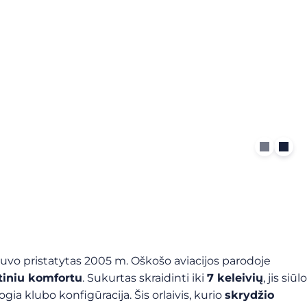
GT buvo pristatytas 2005 m. Oškošo aviacijos parodoje
rtiniu komfortu
. Sukurtas skraidinti iki
7 keleivių
, jis siūlo
ogia klubo konfigūracija. Šis orlaivis, kurio
skrydžio