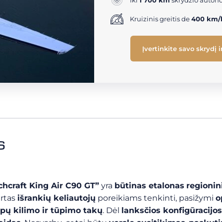
Iki
1 700 km
skrydžio auton
Kruizinis greitis de
400 km/
Įvertinkite savo skrydį 
s
hcraft King Air C90 GT”
yra
būtinas etalonas
regioni
urtas
išrankių keliautojų
poreikiams tenkinti, pasižymi
o
pų kilimo ir tūpimo takų
. Dėl
lanksčios konfigūracijos