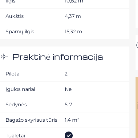
Ilgis
10,82 m
Aukštis
4,37 m
Sparnų ilgis
15,32 m
Praktinė informacija
Pilotai
2
Įgulos nariai
Ne
Sėdynės
5-7
Bagažo skyriaus tūris
1,4 m³
Tualetai