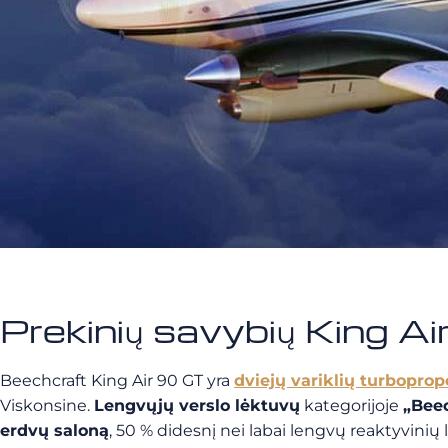
Prekinių savybių King A
Beechcraft King Air 90 GT yra
dviejų variklių turboprope
Viskonsine.
Lengvųjų verslo lėktuvų
kategorijoje
„Beec
erdvų saloną
, 50 % didesnį nei labai lengvų reaktyvinių