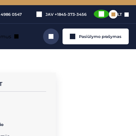
 4986 0547
JAV
+1845-373-3456
LT
e mus
Pasiūlymo prašymas
Ieškoti
a
T
io