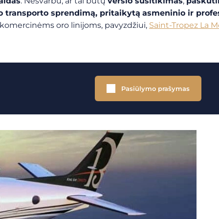
aidas
. Nesvarbu, ar tai būtų
verslo susitikimas
,
paskuti
o transporto sprendimą, pritaikytą
asmeninio ir prof
i komercinėms oro linijoms, pavyzdžiui,
Saint-Tropez La M
Pasiūlymo prašymas