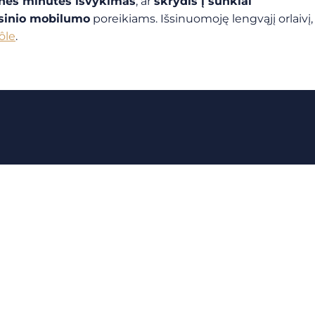
nės minutės išvykimas
, ar
skrydis į sunkiai
esinio mobilumo
poreikiams.
Išsinuomoję lengvąjį orlaivį,
ôle
.