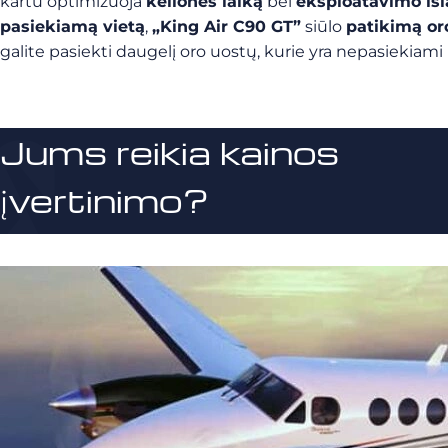
kartu optimizuoja
kelionės laiką
bei
eksploatavimo išl
pasiekiamą vietą
,
„King Air C90 GT”
siūlo
patikimą or
galite pasiekti daugelį oro uostų, kurie yra nepasiekiam
Jums reikia kainos
įvertinimo?