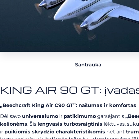
Santrauka
KING AIR 90 GT: įvada
„Beechcraft King Air C90 GT”: našumas ir komfortas
Dėl savo
universalumo
ir
patikimumo
garsėjantis
„Beec
kelionėms
. Šis
lengvasis turbosraigtinis
lėktuvas, suk
ir
puikiomis skrydžio charakteristikomis
net ant
trum