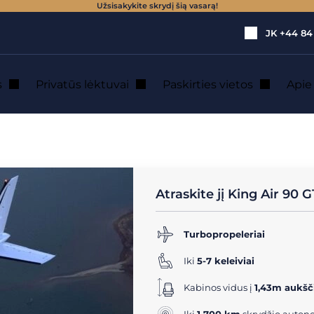
Užsisakykite skrydį šią vasarą!
JK
+44 84
s
Privatūs lėktuvai
Paskirties vietos
Api
 19 vietų)
→
King Air 90 GT
vačių lėktuvų nuom
Atraskite jį King Air 90 G
Turbopropeleriai
Iki
5-7 keleiviai
Kabinos vidus į
1,43m aukšč