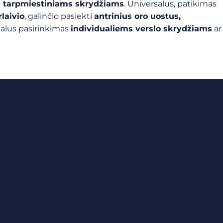
s tarpmiestiniams skrydžiams
. Universalus, patikimas
laivio
, galinčio pasiekti
antrinius oro uostus,
dealus pasirinkimas
individualiems verslo skrydžiams
ar