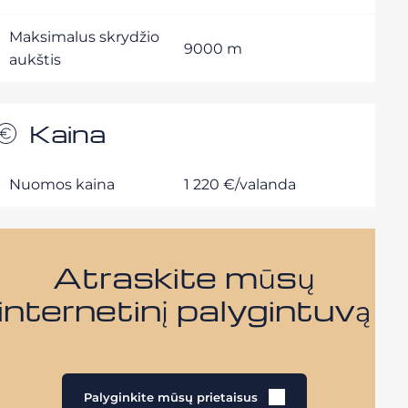
Maksimalus skrydžio
9000 m
aukštis
Kaina
Nuomos kaina
1 220 €/valanda
Atraskite mūsų
internetinį palygintuvą
Palyginkite mūsų prietaisus