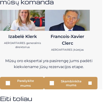
mūsų komanda
Izabelė Klerk
Francois-Xavier
Clerc
AEROAFFAIRES generalinis
direktorius
AEROAFFAIRES įkūrėjas
Mūsų oro ekspertai yra pasirengę jums padėti
kiekviename jūsų rezervacijos etape.
Parašykite
Skambinkite
mums
mums
Eiti toliau