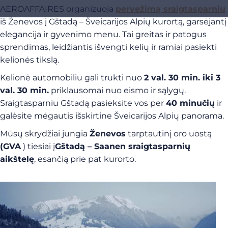
AEROAFFAIRES organizuoja
pervežimą sraigtasparniu
iš Ženevos į Gštadą – Šveicarijos Alpių kurortą, garsėjantį
elegancija ir gyvenimo menu. Tai greitas ir patogus
sprendimas, leidžiantis išvengti kelių ir ramiai pasiekti
kelionės tikslą.
Kelionė automobiliu gali trukti nuo
2 val. 30 min. iki 3
val. 30 min.
priklausomai nuo eismo ir sąlygų.
Sraigtasparniu Gštadą pasieksite vos per
40 minučių
ir
galėsite mėgautis išskirtine Šveicarijos Alpių panorama.
Mūsų skrydžiai jungia
Ženevos
tarptautinį oro uostą
(GVA
) tiesiai į
Gštadą – Saanen sraigtasparnių
aikštelę
, esančią prie pat kurorto.