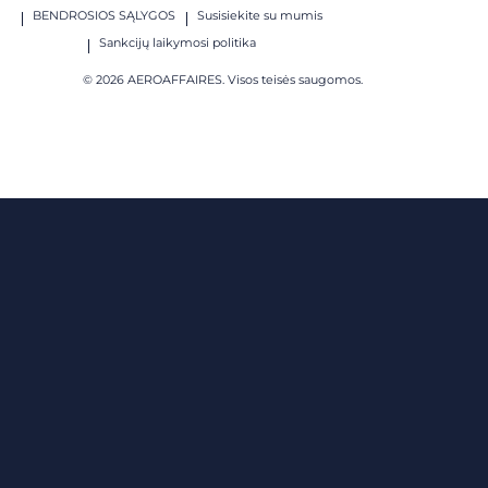
BENDROSIOS SĄLYGOS
Susisiekite su mumis
Sankcijų laikymosi politika
© 2026 AEROAFFAIRES. Visos teisės saugomos.