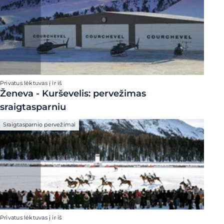
Privatus lėktuvas į ir iš
Ženeva - Kurševelis: pervežimas
sraigtasparniu
Sraigtasparnio pervežimai
Privatus lėktuvas į ir iš