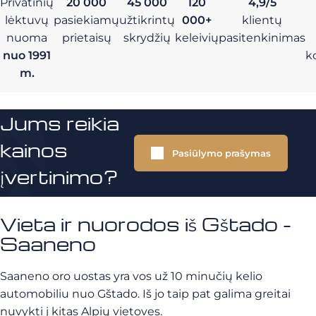
Privatinių
20 000
45 000
120
4,9/5
lėktuvų
pasiekiamų
užtikrintų
000+
klientų
nuoma
prietaisų
skrydžių
keleivių
pasitenkinimas
nuo 1991
k
m.
Jums reikia
kainos
Pasiūlymo prašymas
įvertinimo?
Vieta ir nuorodos iš Gštado -
Saaneno
Saaneno oro uostas yra vos už 10 minučių kelio
automobiliu nuo Gštado. Iš jo taip pat galima greitai
nuvykti į kitas Alpių vietoves.