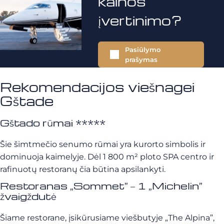
kainos
įvertinimo?
Pasiūlymo
prašymas
Rekomendacijos viešnagei
Gštade
Gštado rūmai *****
Šie šimtmečio senumo rūmai yra kurorto simbolis ir
dominuoja kaimelyje. Dėl 1 800 m² ploto SPA centro ir
rafinuotų restoranų čia būtina apsilankyti.
Restoranas „Sommet” – 1 „Michelin”
žvaigždutė
Šiame restorane, įsikūrusiame viešbutyje „The Alpina”,