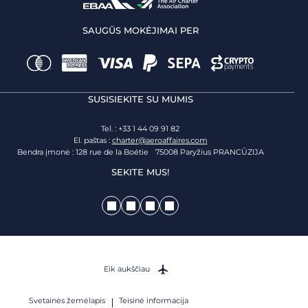
SAUGŪS MOKĖJIMAI PER
SUSISIEKITE SU MUMIS
Tel. : +33 1 44 09 91 82
El. paštas :
charter@aeroaffaires.com
Bendra įmonė : 128 rue de la Boétie 75008 Paryžius PRANCŪZIJA
SEKITE MUS!
Eik aukščiau
Svetainės žemėlapis
Teisinė informacija