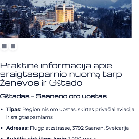
Praktinė informacija apie
sraigtasparnio nuomą tarp
Ženevos ir Gštado
Gštadas – Saaneno oro uostas
Tipas
: Regioninis oro uostas, skirtas privačiai aviacijai
ir sraigtasparniams
Adresas:
Flugplatzstrasse, 3792 Saanen, Šveicarija
Aukštis virš jūros lygio
: 1 000 metrų