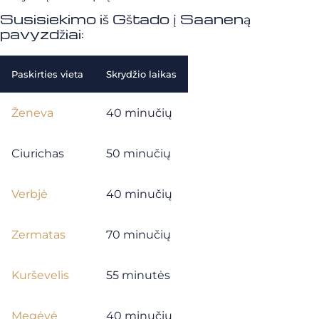
Susisiekimo iš Gštado į Saaneną
pavyzdžiai:
Paskirties vieta
Skrydžio laikas
Ženeva
40 minučių
Ciurichas
50 minučių
Verbjė
40 minučių
Zermatas
70 minučių
Kurševelis
55 minutės
Megėvė
40 minučių