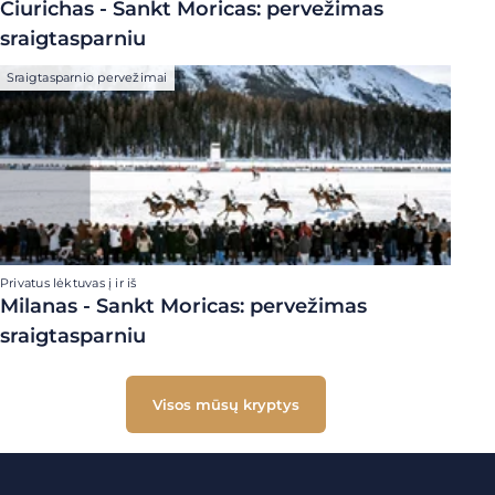
Ciurichas - Sankt Moricas: pervežimas
sraigtasparniu
Sraigtasparnio pervežimai
Privatus lėktuvas į ir iš
Milanas - Sankt Moricas: pervežimas
sraigtasparniu
Visos mūsų kryptys