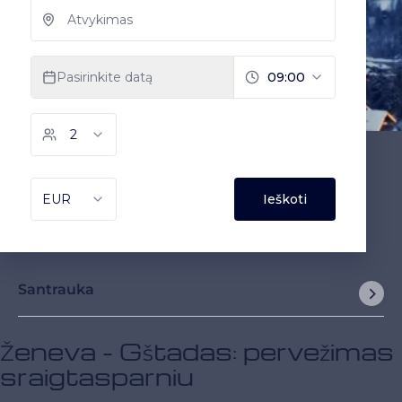
Santrauka
Ženeva - Gštadas: pervežimas
sraigtasparniu