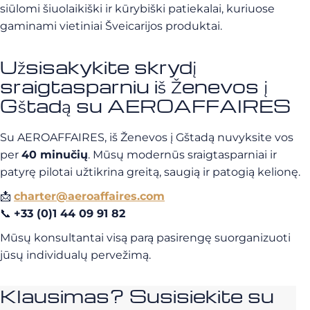
siūlomi šiuolaikiški ir kūrybiški patiekalai, kuriuose
gaminami vietiniai Šveicarijos produktai.
Užsisakykite skrydį
sraigtasparniu iš Ženevos į
Gštadą su AEROAFFAIRES
Su AEROAFFAIRES, iš Ženevos į Gštadą nuvyksite vos
per
40 minučių
. Mūsų modernūs sraigtasparniai ir
patyrę pilotai užtikrina greitą, saugią ir patogią kelionę.
📩
charter@aeroaffaires.com
📞
+33 (0)1 44 09 91 82
Mūsų konsultantai visą parą pasirengę suorganizuoti
jūsų individualų pervežimą.
Klausimas? Susisiekite su