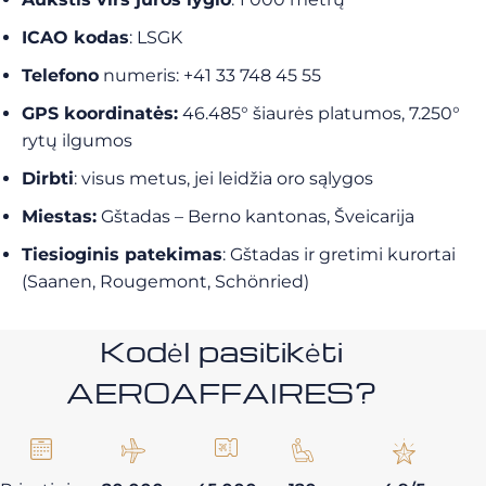
ICAO kodas
: LSGK
Telefono
numeris: +41 33 748 45 55
GPS koordinatės:
46.485° šiaurės platumos, 7.250°
rytų ilgumos
Dirbti
: visus metus, jei leidžia oro sąlygos
Miestas:
Gštadas – Berno kantonas, Šveicarija
Tiesioginis patekimas
: Gštadas ir gretimi kurortai
(Saanen, Rougemont, Schönried)
Kodėl pasitikėti
AEROAFFAIRES?