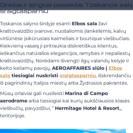
Greitai ir lengvai pasiekite Toskanos salą
sraigtasparniu
Toskanos salyno širdyje esanti
Elbos sala
žavi
kraštovaizdžio įvairove, nuošaliomis įlankėlėmis, kalvų
viršūnėse įsikūrusiais kaimeliais ir boutique viešbučiais.
Kiekvieną vasarą ji pritraukia diskretiškus klientus,
ieškančius natūralios elegancijos, ramybės ir nepaliestų
kraštovaizdžių. Norėdami išvengti ilgų valandų kelyje ir
kelto keliamų pavojų,
AEROAFFAIRES siūlo į
Elbos
salą
tiesiogiai nuskristi
sraigtasparniu
, išskrendančiu
iš pagrindinių Italijos miestų arba Žydrosios pakrantės.
Mūsų orlaiviai gali nusileisti
Marina di Campo
aerodrome
arba tiesiogiai kai kurių aukščiausios klasės
viešbučių, pavyzdžiui, ”
Hermitage Hotel & Resort
„,
teritorijoje.