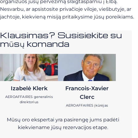
organizuos jūsų pervežimą sraigtasparniu į Elbą.
Nesvarbu, ar apsistosite privačioje viloje, viešbutyje, ar
jachtoje, kiekvieną misiją pritaikysime jūsų poreikiams.
Klausimas? Susisiekite su
mūsų komanda
Izabelė Klerk
Francois-Xavier
Clerc
AEROAFFAIRES generalinis
direktorius
AEROAFFAIRES įkūrėjas
Mūsų oro ekspertai yra pasirengę jums padėti
kiekviename jūsų rezervacijos etape.