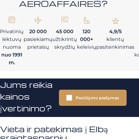
AEROAFFAIRES?
Privatinių
20 000
45 000
120
4,9/5
lėktuvų
pasiekiamų
užtikrintų
000+
klientų
nuoma
prietaisų
skrydžių
keleivių
pasitenkinimas
nuo 1991
k
m.
Jums reikia
kainos
Pasiūlymo prašymas
įvertinimo?
Vieta ir patekimas į Elbą
sraigtasparniu