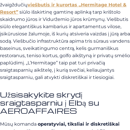
žvaigždučių
viešbutis ir kurortas „Hermitage Hotel &
Resort”
siūlo išskirtinę gamtinę aplinką tarp krištolo
skaidrumo jūros ir Viduržemio jūros krūmynų.
Viešbutis
siūlo elegantiškus kambarius ir apartamentus vilose,
įsikūrusiose žalumoje, iš kurių atsiveria vaizdas į jūrą arba
sodą.
Viešbučio infrastruktūra apima tris sūraus vandens
baseinus, sveikatingumo centrą, kelis gurmaniškus
restoranus, teniso kortus, golfo aikštyną ir privatų smėlio
paplūdimį.
„L’Hermitage” taip pat turi privačią
sraigtasparnių aikštelę, į kurią svečiai, keliaujantys
sraigtasparniu, gali atvykti diskretiškai ir tiesiogiai.
Užsisakykite skrydį
sraigtasparniu į Elbą su
AEROAFFAIRES
Mūsų komanda
operatyviai, tiksliai ir diskretiškai