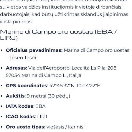
su vietos valdžios institucijomis ir vietoje dirbančiais
darbuotojais, kad būtų užtikrintas sklandus įlaipinimas
ir išlaipinimas.
Marina di Campo oro uostas (EBA /
LIRJ)
Oficialus pavadinimas:
Marina di Campo oro uostas
– Teseo Tesei
Adresas:
Via dell’Aeroporto, Località La Pila, 208,
57034 Marina di Campo LI, Italija
GPS koordinatės
:
42°45′37″N, 10°14′22″E
Aukštis
:
9 metrai (30 pėdų)
IATA kodas
: EBA
ICAO kodas
: LIRJ
Oro uosto tipas:
viešasis / karinis