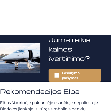
Jums reikia
kainos
įvertinimo?
Pasiūlymo
prašymas
Rekomendacijos Elba
Elbos šiaurinėje pakrantėje esančioje nepaliestoje
Biodolos įlankoje įsikūręs simbolinis penkių