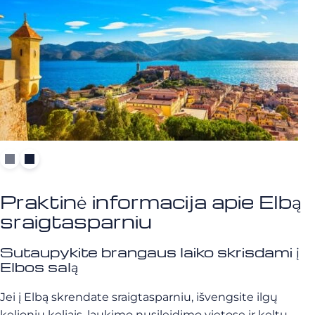
Praktinė informacija apie Elbą
sraigtasparniu
Sutaupykite brangaus laiko skrisdami į
Elbos salą
Jei į Elbą skrendate sraigtasparniu, išvengsite ilgų
kelionių keliais, laukimo nusileidimo vietose ir keltų