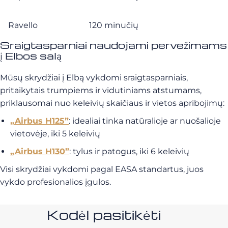
Ravello
120 minučių
Sraigtasparniai naudojami pervežimams
į Elbos salą
Mūsų skrydžiai į Elbą vykdomi sraigtasparniais,
pritaikytais trumpiems ir vidutiniams atstumams,
priklausomai nuo keleivių skaičiaus ir vietos apribojimų:
„Airbus H125”
: idealiai tinka natūralioje ar nuošalioje
vietovėje, iki 5 keleivių
„Airbus H130”
: tylus ir patogus, iki 6 keleivių
Visi skrydžiai vykdomi pagal EASA standartus, juos
vykdo profesionalios įgulos.
Kodėl pasitikėti