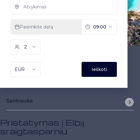
Santrauka
Pristatymas į Elbą
sraigtasparniu