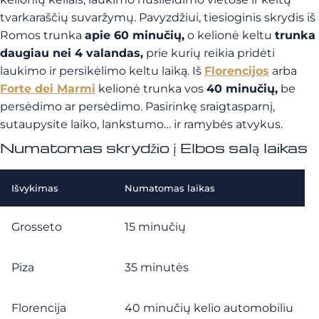
tvarkaraščių suvaržymų. Pavyzdžiui, tiesioginis skrydis iš
Romos trunka
apie 60 minučių,
o kelionė keltu
trunka
daugiau nei 4 valandas,
prie kurių reikia pridėti
laukimo ir persikėlimo keltu laiką. Iš
Florencijos
arba
Forte dei Marmi
kelionė trunka vos
40 minučių,
be
persėdimo ar persėdimo. Pasirinkę sraigtasparnį,
sutaupysite laiko, lankstumo… ir ramybės atvykus.
Numatomas skrydžio į Elbos salą laikas
Išvykimas
Numatomas laikas
Grosseto
15 minučių
Piza
35 minutės
Florencija
40 minučių kelio automobiliu