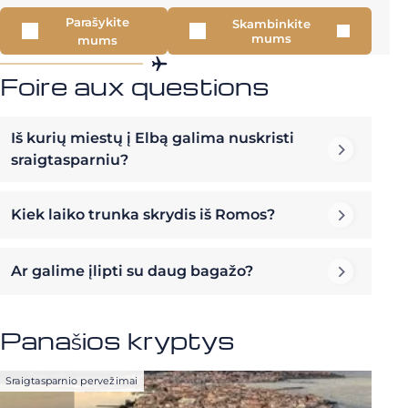
Parašykite
Skambinkite
mums
mums
Foire aux questions
Iš kurių miestų į Elbą galima nuskristi
sraigtasparniu?
Kiek laiko trunka skrydis iš Romos?
Ar galime įlipti su daug bagažo?
Panašios kryptys
Sraigtasparnio pervežimai