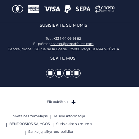
SUSISIEKITE SU MUMIS
Tel. : +33 1 44 09 91 82
El. paštas :
charter@aeroaffaires.com
Bendra įmonė : 128 rue de la Boétie 75008 Paryžius PRANCŪZIJA
SEKITE MUS!
Eik aukščiau
Svetainės žemėlapis
Teisinė informacija
BENDROSIOS SĄLYGOS
Susisiekite su mumis
Sankcijų laikymosi politika