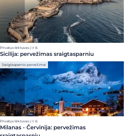
Privatus lėktuvas į ir iš
Sicilija: pervežimas sraigtasparniu
Sraigtasparnio pervežimai
Privatus lėktuvas į ir iš
Milanas - Červinija: pervežimas
sraigtasparniu