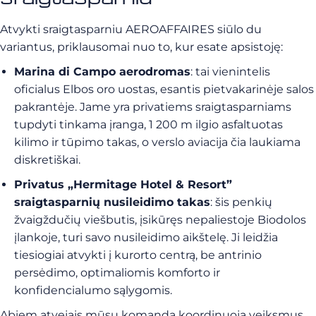
Atvykti sraigtasparniu AEROAFFAIRES siūlo du
variantus, priklausomai nuo to, kur esate apsistoję:
Marina di Campo aerodromas
: tai vienintelis
oficialus Elbos oro uostas, esantis pietvakarinėje salos
pakrantėje. Jame yra privatiems sraigtasparniams
tupdyti tinkama įranga, 1 200 m ilgio asfaltuotas
kilimo ir tūpimo takas, o verslo aviacija čia laukiama
diskretiškai.
Privatus „Hermitage Hotel & Resort”
sraigtasparnių nusileidimo takas
: šis penkių
žvaigždučių viešbutis, įsikūręs nepaliestoje Biodolos
įlankoje, turi savo nusileidimo aikštelę. Ji leidžia
tiesiogiai atvykti į kurorto centrą, be antrinio
persėdimo, optimaliomis komforto ir
konfidencialumo sąlygomis.
Abiem atvejais mūsų komanda koordinuoja veiksmus