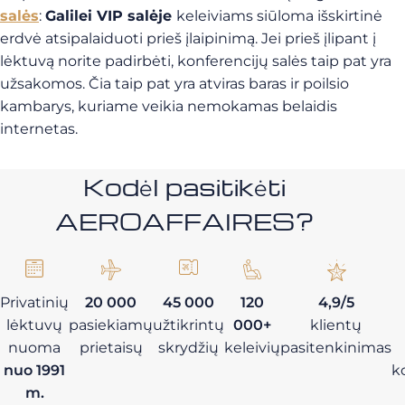
salės
:
Galilei VIP salėje
keleiviams siūloma išskirtinė
erdvė atsipalaiduoti prieš įlaipinimą. Jei prieš įlipant į
lėktuvą norite padirbėti, konferencijų salės taip pat yra
užsakomos. Čia taip pat yra atviras baras ir poilsio
kambarys, kuriame veikia nemokamas belaidis
internetas.
Kodėl pasitikėti
AEROAFFAIRES?
Privatinių
20 000
45 000
120
4,9/5
lėktuvų
pasiekiamų
užtikrintų
000+
klientų
nuoma
prietaisų
skrydžių
keleivių
pasitenkinimas
nuo 1991
k
m.