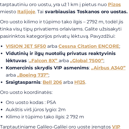
tarptautiniu oro uostu, yra už 1 km į pietus nuo
Pizos
miesto
Italijoje
. Tai
svarbiausias Toskanos oro uostas.
Oro uosto kilimo ir tūpimo tako ilgis – 2792 m, todėl jis
tinka visų tipų privatiems orlaiviams. Galite užsisakyti
pasirinktos kategorijos privatų lėktuvą. Pavyzdžiui:
VISION JET SF50
arba
Cessna Citation ENCORE
;
Vidutinių ir ilgų nuotolių privatus reaktyvinis
lėktuvas
:
„Falcon 8X”
arba
„Global 7500”
;
Komercinis skrydis VIP asmenims
:
„Airbus A340”
arba
„Boeing 737”
;
Sraigtasparnis
:
Bell 206
arba
H125
.
Oro uosto koordinatės:
Oro uosto kodas : PSA
Aukštis virš jūros lygio: 2m
Kilimo ir tūpimo tako ilgis: 2 792 m
Tarptautiniame Galileo-Galilei oro uoste įrengtos
VIP