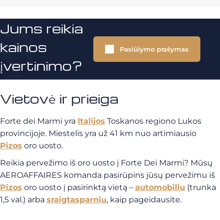
Jums reikia
kainos
Pasiūlymo prašymas
įvertinimo?
Vietovė ir prieiga
Forte dei Marmi yra
Italijos
Toskanos regiono Lukos
provincijoje. Miestelis yra už 41 km nuo artimiausio
Pizos
oro uosto.
Reikia pervežimo iš oro uosto į Forte Dei Marmi? Mūsų
AEROAFFAIRES komanda pasirūpins jūsų pervežimu iš
Pizos
oro uosto į pasirinktą vietą –
automobiliu
(trunka
1,5 val.) arba
sraigtasparniu
, kaip pageidausite.