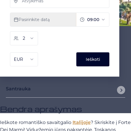
Santrauka
Bendra aprašymas
Ieškote romantiško savaitgalio
Italijoje
? Skriskite į Forte
Dei Marmi! Viduržemio jūros pakrantėje, Toskanos