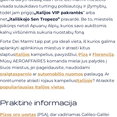
visada sulaukdavo turtingų poilsiautojų ir įžymybių,
todėl jam prigijo
„Italijos VIP pakrantės
” arba
net
„itališkojo Sen Tropezo”
pravardė. Be to, miestelis
įsikūręs netoli Apuanų Alpių, kurios savo aukštomis
kalnų viršūnėmis sukuria nuostabų foną.
Forte Dei Marmi taip pat yra ideali vieta, iš kurios galima
aplankyti aplinkinius miestus ir atrasti kitus
slaptus
Italijos
kampelius, pavyzdžiui,
Pizą
ir
Florenciją
.
Mūsų AEROAFFAIRES komanda mielai jus palydės į
šiuos miestus, jei pageidausite, naudodami
sraigtasparnio
ar
automobilio
nuomos
paslaugą. Ar
norėtumėte atrasti rojaus kampelius
Italijoje
? Atraskite
populiariausias Italijos vietas
.
Praktinė informacija
Pizos oro uostas
(PSA), dar vadinamas Galileo-Galilei