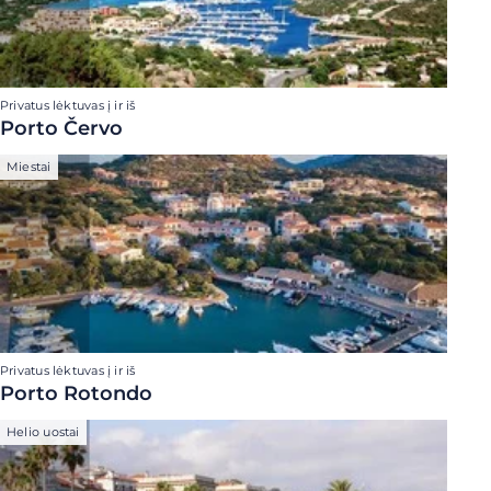
Privatus lėktuvas į ir iš
Porto Červo
Miestai
Privatus lėktuvas į ir iš
Porto Rotondo
Helio uostai