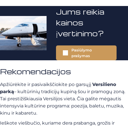
Jums reikia
kainos
įvertinimo?
Pasiūlymo
prašymas
Rekomendacijos
Apžiūrėkite ir pasivaikščiokite po garsųjį
Versilieno
parką
– kultūrinių tradicijų kupiną šou ir pramogų zoną.
Tai prestižiškiausia Versilijos vieta. Čia galite mėgautis
intensyvia kultūrine programa: poezija, baletu, muzika,
kinu ir kabaretu.
Ieškote viešbučio, kuriame dera prabanga, grožis ir