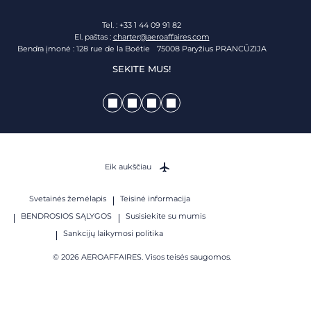
Tel. : +33 1 44 09 91 82
El. paštas :
charter@aeroaffaires.com
Bendra įmonė : 128 rue de la Boétie 75008 Paryžius PRANCŪZIJA
SEKITE MUS!
Eik aukščiau
Svetainės žemėlapis
Teisinė informacija
BENDROSIOS SĄLYGOS
Susisiekite su mumis
Sankcijų laikymosi politika
© 2026 AEROAFFAIRES. Visos teisės saugomos.