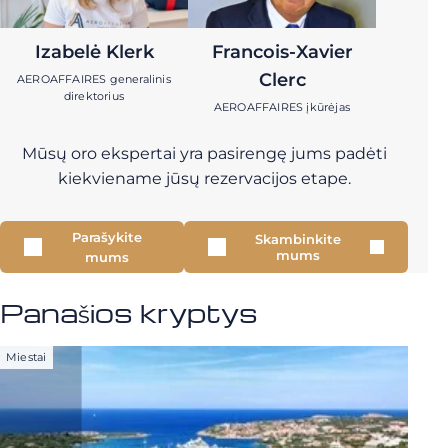
Izabelė Klerk
Francois-Xavier
Clerc
AEROAFFAIRES generalinis
direktorius
AEROAFFAIRES įkūrėjas
Mūsų oro ekspertai yra pasirengę jums padėti
kiekviename jūsų rezervacijos etape.
Parašykite
Skambinkite
mums
mums
Panašios kryptys
Miestai