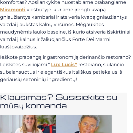
komfortas? Apsilankykite nuostabiame prabangiame
Miramonti
viešbutyje, kuriame įrengti kvapą
gniaužiantys kambariai ir atsiveria kvapą gniaužiantys
vaizdai į aukštas kalnų viršūnes. Mėgaukitės
maudynėmis lauko baseine, iš kurio atsiveria išskirtiniai
vaizdai į kalnus ir žaliuojančius Forte Dei Marmi
kraštovaizdžius.
Ieškote prabangą ir gastronomiją derinančio restorano?
Leiskitės suviliojami ”
Lux Lucis”
restorano, siūlančio
subalansuotus ir elegantiškus itališkus patiekalus iš
geriausių sezoninių ingredientų!
Klausimas? Susisiekite su
mūsų komanda