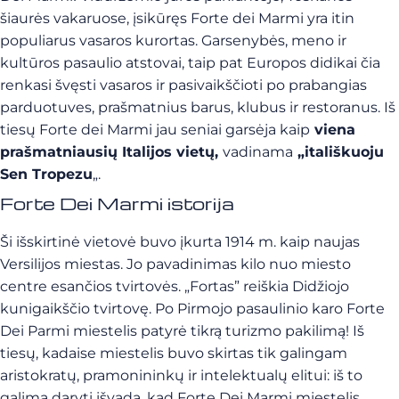
šiaurės vakaruose, įsikūręs Forte dei Marmi yra itin
populiarus vasaros kurortas. Garsenybės, meno ir
kultūros pasaulio atstovai, taip pat Europos didikai čia
renkasi švęsti vasaros ir pasivaikščioti po prabangias
parduotuves, prašmatnius barus, klubus ir restoranus. Iš
tiesų Forte dei Marmi jau seniai garsėja kaip
viena
prašmatniausių Italijos vietų,
vadinama
„itališkuoju
Sen Tropezu
„.
Forte Dei Marmi istorija
Ši išskirtinė vietovė buvo įkurta 1914 m. kaip naujas
Versilijos miestas. Jo pavadinimas kilo nuo miesto
centre esančios tvirtovės. „Fortas” reiškia Didžiojo
kunigaikščio tvirtovę. Po Pirmojo pasaulinio karo Forte
Dei Parmi miestelis patyrė tikrą turizmo pakilimą! Iš
tiesų, kadaise miestelis buvo skirtas tik galingam
aristokratų, pramonininkų ir intelektualų elitui: iš to
galima daryti išvadą, kad Forte Dei Marmi miestelis