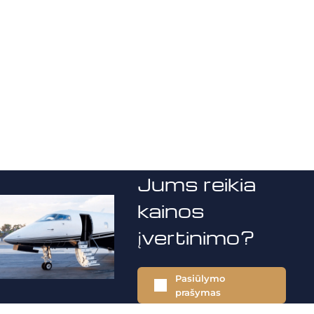
Jums reikia
kainos
įvertinimo?
Pasiūlymo
prašymas