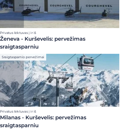
Privatus lėktuvas į ir iš
Ženeva - Kurševelis: pervežimas
sraigtasparniu
Sraigtasparnio pervežimai
Privatus lėktuvas į ir iš
Milanas - Kurševelis: pervežimas
sraigtasparniu