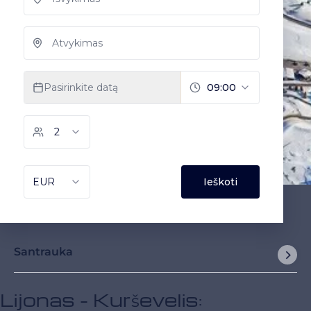
Santrauka
Lijonas - Kurševelis: