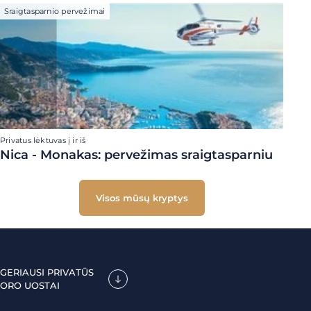
Sraigtasparnio pervežimai
Privatus lėktuvas į ir iš
Nica - Monakas: pervežimas sraigtasparniu
Visos mūsų kryptys
GERIAUSI PRIVATŪS
ORO UOSTAI