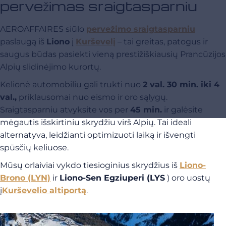
pervežimas sraigtasparniu
AEROAFFAIRES siūlo
pervežimo sraigtasparniu
paslaugą iš
Liono
į
Kurševelį
– tai greitas, patogus ir
saugus būdas pasiekti vieną prestižiškiausių Prancūzijos
Alpių slidinėjimo kurortų.
Kelionė automobiliu gali trukti nuo
2 val. 30 min. iki 4
val.,
priklausomai nuo eismo ir oro sąlygų.
Sraigtasparniu atvyksite vos per
45 min.
ir galėsite
mėgautis išskirtiniu skrydžiu virš Alpių. Tai ideali
alternatyva, leidžianti optimizuoti laiką ir išvengti
spūsčių keliuose.
Mūsų orlaiviai vykdo tiesioginius skrydžius iš
Liono-
Brono (LYN)
ir
Liono-Sen Egziuperi (LYS
) oro uostų
į
Kurševelio altiportą
.