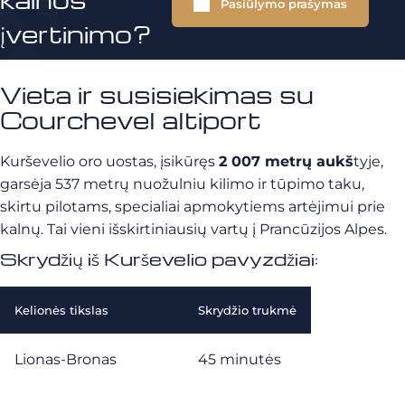
Pasiūlymo prašymas
įvertinimo?
Vieta ir susisiekimas su
Courchevel altiport
Kurševelio oro uostas, įsikūręs
2 007 metrų aukš
tyje,
garsėja 537 metrų nuožulniu kilimo ir tūpimo taku,
skirtu pilotams, specialiai apmokytiems artėjimui prie
kalnų. Tai vieni išskirtiniausių vartų į Prancūzijos Alpes.
Skrydžių iš Kurševelio pavyzdžiai:
Kelionės tikslas
Skrydžio trukmė
Lionas-Bronas
45 minutės