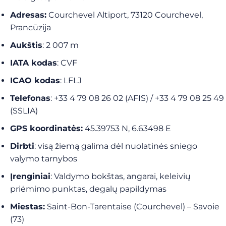
Adresas:
Courchevel Altiport, 73120 Courchevel,
Prancūzija
Aukštis
: 2 007 m
IATA kodas
: CVF
ICAO kodas
: LFLJ
Telefonas
: +33 4 79 08 26 02 (AFIS) / +33 4 79 08 25 49
(SSLIA)
GPS koordinatės:
45.39753 N, 6.63498 E
Dirbti
: visą žiemą galima dėl nuolatinės sniego
valymo tarnybos
Įrenginiai
: Valdymo bokštas, angarai, keleivių
priėmimo punktas, degalų papildymas
Miestas:
Saint-Bon-Tarentaise (Courchevel) – Savoie
(73)