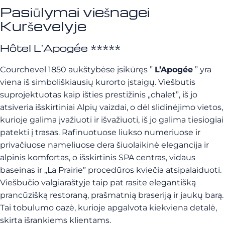
Pasiūlymai viešnagei
Kurševelyje
Hôtel L’Apogée *****
Courchevel 1850 aukštybėse įsikūręs ”
L’Apogée
” yra
viena iš simboliškiausių kurorto įstaigų. Viešbutis
suprojektuotas kaip išties prestižinis „chalet”, iš jo
atsiveria išskirtiniai Alpių vaizdai, o dėl slidinėjimo vietos,
kurioje galima įvažiuoti ir išvažiuoti, iš jo galima tiesiogiai
patekti į trasas. Rafinuotuose liukso numeriuose ir
privačiuose nameliuose dera šiuolaikinė elegancija ir
alpinis komfortas, o išskirtinis SPA centras, vidaus
baseinas ir „La Prairie” procedūros kviečia atsipalaiduoti.
Viešbučio valgiaraštyje taip pat rasite elegantišką
prancūzišką restoraną, prašmatnią braseriją ir jaukų barą.
Tai tobulumo oazė, kurioje apgalvota kiekviena detalė,
skirta išrankiems klientams.