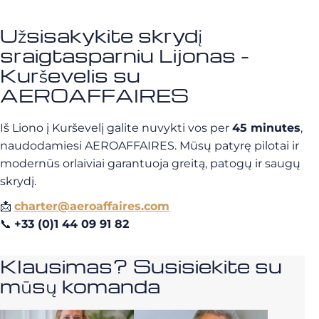
Užsisakykite skrydį
sraigtasparniu Lijonas -
Kurševelis su
AEROAFFAIRES
Iš Liono į Kurševelį galite nuvykti vos per
45 minutes
,
naudodamiesi AEROAFFAIRES. Mūsų patyrę pilotai ir
modernūs orlaiviai garantuoja greitą, patogų ir saugų
skrydį.
📩
charter@aeroaffaires.com
📞
+33 (0)1 44 09 91 82
Klausimas? Susisiekite su
mūsų komanda