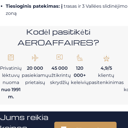
Tiesioginis patekimas: į
trasas ir 3 Vallées slidinėjimo
zoną
Kodėl pasitikėti
AEROAFFAIRES?
Privatinių
20 000
45 000
120
4,9/5
lėktuvų
pasiekiamų
užtikrintų
000+
klientų
nuoma
prietaisų
skrydžių
keleivių
pasitenkinimas
nuo 1991
k
m.
Jums reikia
kainos