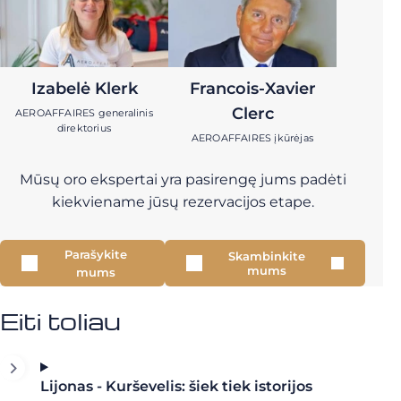
Izabelė Klerk
Francois-Xavier
Clerc
AEROAFFAIRES generalinis
direktorius
AEROAFFAIRES įkūrėjas
Mūsų oro ekspertai yra pasirengę jums padėti
kiekviename jūsų rezervacijos etape.
Parašykite
Skambinkite
mums
mums
Eiti toliau
Lijonas - Kurševelis: šiek tiek istorijos