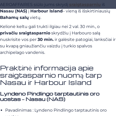
AEROAFFAIRES siūlo jums skrydį
sraigtasparniu
iš
Nasau (NAS)
į
Harbour Island
– vieną iš išskirtiniausių
Bahamų salų
vietų.
Kelionė keltu gali trukti ilgiau nei 2 val. 30 min., o
privačiu sraigtasparnio
skrydžiu į Harbouro salą
nuskrisite vos per
30 min.
ir galėsite patogiai, lanksčiai ir
su kvapą gniaužiančiu vaizdu į turkio spalvos
archipelago vandenis.
Praktinė informacija apie
sraigtasparnio nuomą tarp
Nasau ir Harbour Island
Lyndeno Pindlingo tarptautinis oro
uostas – Nasau (NAS)
Pavadinimas : Lyndeno Pindlingo tarptautinis oro