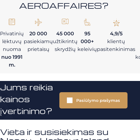
AEROAFFAIRES?
Privatinių
20 000
45 000
95
4,9/5
lėktuvų
pasiekiamų
užtikrintų
000+
klientų
nuoma
prietaisų
skrydžių
keleivių
pasitenkinimas
nuo 1991
k
m.
Jums reikia
kainos
Pasiūlymo prašymas
įvertinimo?
Vieta ir susisiekimas su