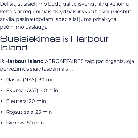
Dėl šių susisiekimo būdų galite išvengti ilgų kelionių
keltais ar regioniniais skrydžiais ir vykti tiesiai į viešbutį
ar vilą, pasinaudodami specialiai jums pritaikyta
paėmimo paslauga.
Susisiekimas iš Harbour
Island
Iš
Harbour Island
AEROAFFAIRES taip pat organizuoja
pervežimus sraigtasparniais į :
Nasau (NAS): 30 min
Exuma (GGT): 40 min
Eleutera: 20 min
Rojaus sala: 25 min
Biminis: 50 min