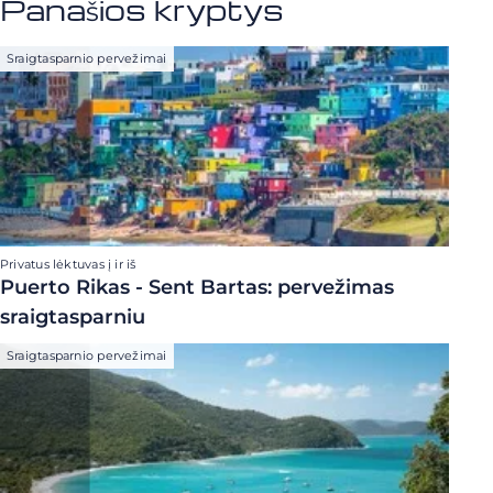
Panašios kryptys
Sraigtasparnio pervežimai
Privatus lėktuvas į ir iš
Puerto Rikas - Sent Bartas: pervežimas
sraigtasparniu
Sraigtasparnio pervežimai