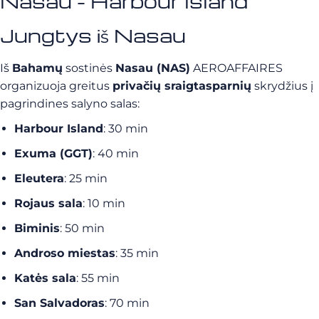
Nasau - Harbour Island
Jungtys iš Nasau
Iš
Bahamų
sostinės
Nasau (NAS)
AEROAFFAIRES
organizuoja greitus
privačių sraigtasparnių
skrydžius į
pagrindines salyno salas:
Harbour Island
: 30 min
Exuma (GGT)
: 40 min
Eleutera
: 25 min
Rojaus sala
: 10 min
Biminis
: 50 min
Androso miestas
: 35 min
Katės sala
: 55 min
San Salvadoras
: 70 min