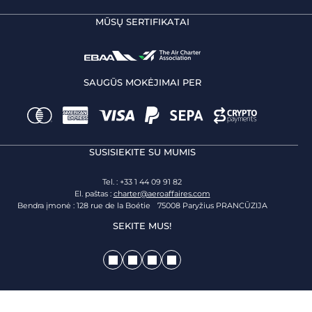
MŪSŲ SERTIFIKATAI
SAUGŪS MOKĖJIMAI PER
SUSISIEKITE SU MUMIS
Tel. : +33 1 44 09 91 82
El. paštas :
charter@aeroaffaires.com
Bendra įmonė : 128 rue de la Boétie 75008 Paryžius PRANCŪZIJA
SEKITE MUS!