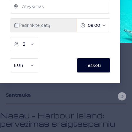
Santrauka
Nasau - Harbour Island:
pervežimas sraigtasparniu