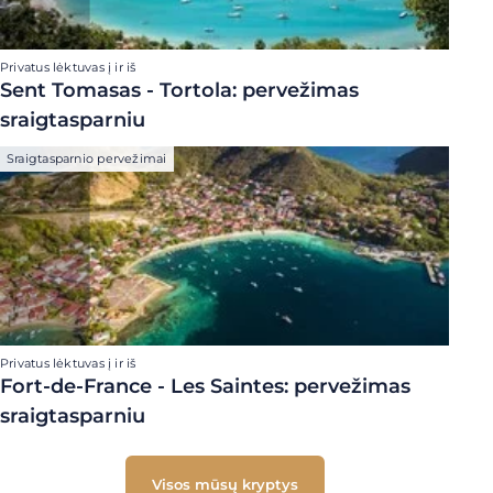
Privatus lėktuvas į ir iš
Sent Tomasas - Tortola: pervežimas
sraigtasparniu
Sraigtasparnio pervežimai
Privatus lėktuvas į ir iš
Fort-de-France - Les Saintes: pervežimas
sraigtasparniu
Visos mūsų kryptys