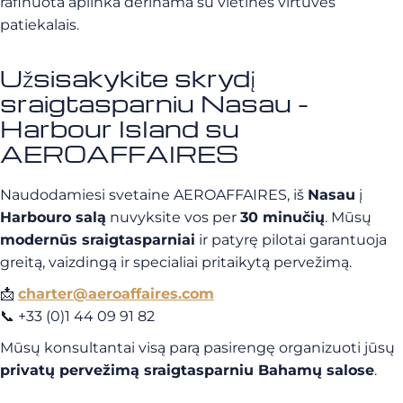
rafinuota aplinka derinama su vietinės virtuvės
patiekalais.
Užsisakykite skrydį
sraigtasparniu Nasau -
Harbour Island su
AEROAFFAIRES
Naudodamiesi svetaine AEROAFFAIRES, iš
Nasau
į
Harbouro salą
nuvyksite vos per
30 minučių
. Mūsų
modernūs sraigtasparniai
ir patyrę pilotai garantuoja
greitą, vaizdingą ir specialiai pritaikytą pervežimą.
📩
charter@aeroaffaires.com
📞 +33 (0)1 44 09 91 82
Mūsų konsultantai visą parą pasirengę organizuoti jūsų
privatų pervežimą sraigtasparniu Bahamų salose
.