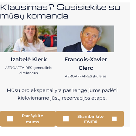
Klausimas? Susisiekite su
mūsų komanda
Izabelė Klerk
Francois-Xavier
Clerc
AEROAFFAIRES generalinis
direktorius
AEROAFFAIRES įkūrėjas
Mūsų oro ekspertai yra pasirengę jums padėti
kiekviename jūsų rezervacijos etape.
Parašykite
Skambinkite
mums
mums