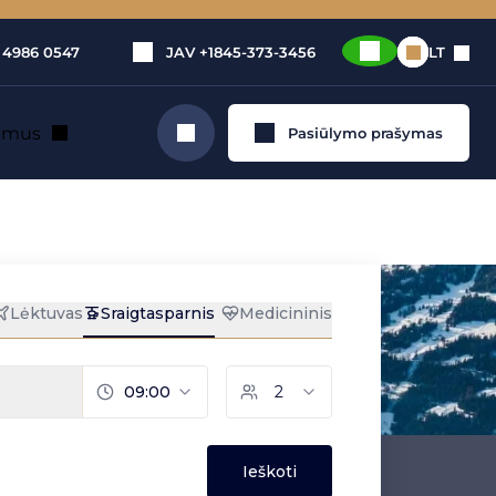
 4986 0547
JAV
+1845-373-3456
LT
e mus
Pasiūlymo prašymas
Ieškoti
sparniu