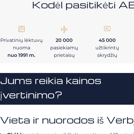
Kodėl pasitikėt
Privatinių lėktuvų
20 000
45 000
nuoma
pasiekiamų
užtikrintų
nuo 1991 m.
prietaisų
skrydžių
Jums reikia kainos
įvertinimo?
Vieta ir nuorodos iš Verb