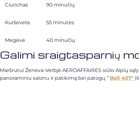
Ciurichas
90 minučių
Kurševelis
55 minutės
Megėvė
40 minučių
Galimi sraigtasparnių mo
Maršrutui Ženeva-Verbjė AEROAFFAIRES siūlo Alpių sąlygom
panoraminiu salonu ir patikimą bei patogų ”
Bell 407″
(i