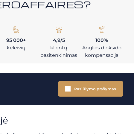
i AEROAFFAIRES?
95 000+
4,9/5
100%
keleivių
klientų
Anglies dioksido
pasitenkinimas
kompensacija
Pasiūlymo prašymas
jė