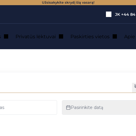
Užsisakykite skrydį šią vasarą!
JK
+44 84
s
Privatūs lėktuvai
Paskirties vietos
Api
pervežimas sraigtasparniu
pervežimas sraigta