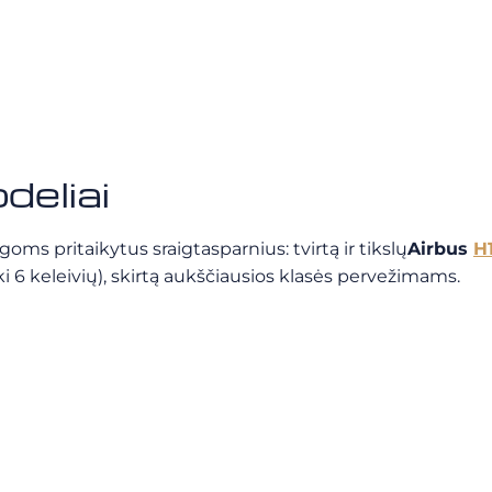
deliai
s pritaikytus sraigtasparnius: tvirtą ir tikslų
Airbus
H
ki 6 keleivių), skirtą aukščiausios klasės pervežimams.