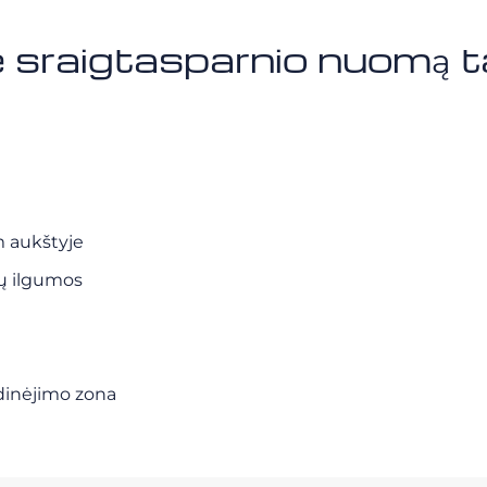
e sraigtasparnio nuomą t
 m aukštyje
tų ilgumos
lidinėjimo zona