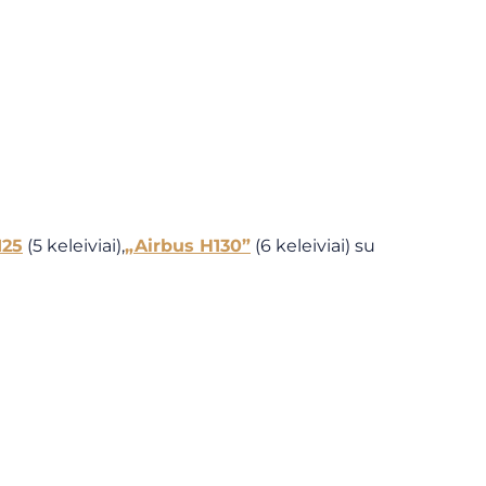
125
(5 keleiviai),
„Airbus H130”
(6 keleiviai) su