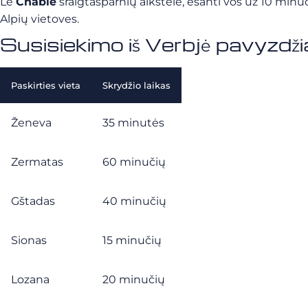
Le
Châble
sraigtasparnių aikštelė, esanti vos už 10 minuči
Alpių vietoves.
Susisiekimo iš Verbjė pavyzdžiai
Paskirties vieta
Skrydžio laikas
Ženeva
35 minutės
Zermatas
60 minučių
Gštadas
40 minučių
Sionas
15 minučių
Lozana
20 minučių