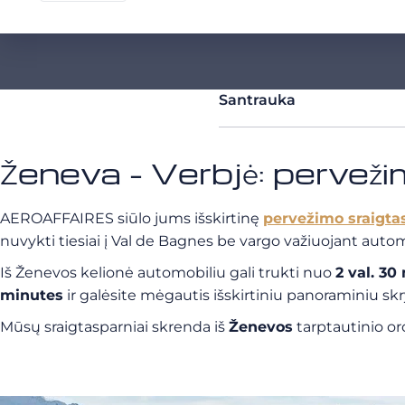
Santrauka
Ženeva - Verbjė: pervež
AEROAFFAIRES siūlo jums išskirtinę
pervežimo sraigta
nuvykti tiesiai į Val de Bagnes be vargo važiuojant autom
Iš Ženevos kelionė automobiliu gali trukti nuo
2 val. 30 
minutes
ir galėsite mėgautis išskirtiniu panoraminiu skry
Mūsų sraigtasparniai skrenda iš
Ženevos
tarptautinio o