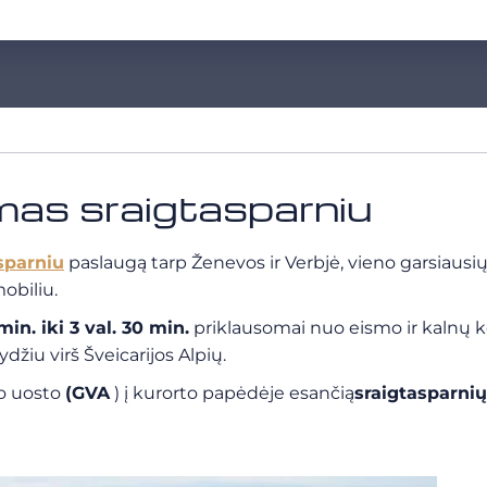
imas sraigtasparniu
sparniu
paslaugą tarp Ženevos ir Verbjė, vieno garsiausių 
obiliu.
min. iki 3 val. 30 min.
priklausomai nuo eismo ir kalnų ke
džiu virš Šveicarijos Alpių.
ro uosto
(GVA
) į kurorto papėdėje esančią
sraigtasparnių