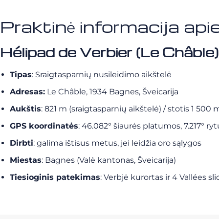
Praktinė informacija api
Hélipad de Verbier (Le Châble)
Tipas
: Sraigtasparnių nusileidimo aikštelė
Adresas:
Le Châble, 1934 Bagnes, Šveicarija
Aukštis
: 821 m (sraigtasparnių aikštelė) / stotis 1 500
GPS koordinatės
: 46.082° šiaurės platumos, 7.217° ry
Dirbti
: galima ištisus metus, jei leidžia oro sąlygos
Miestas
: Bagnes (Valė kantonas, Šveicarija)
Tiesioginis patekimas
: Verbjė kurortas ir 4 Vallées s