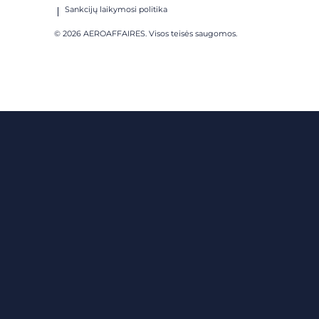
Sankcijų laikymosi politika
© 2026 AEROAFFAIRES. Visos teisės saugomos.