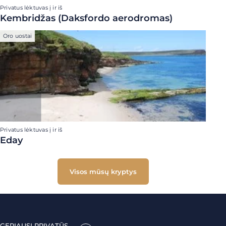
Privatus lėktuvas į ir iš
Kembridžas (Daksfordo aerodromas)
Oro uostai
Privatus lėktuvas į ir iš
Eday
Visos mūsų kryptys
GERIAUSI PRIVATŪS