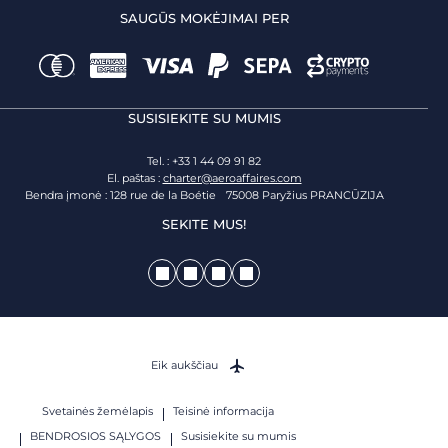
SAUGŪS MOKĖJIMAI PER
SUSISIEKITE SU MUMIS
Tel. : +33 1 44 09 91 82
El. paštas :
charter@aeroaffaires.com
Bendra įmonė : 128 rue de la Boétie 75008 Paryžius PRANCŪZIJA
SEKITE MUS!
Eik aukščiau
Svetainės žemėlapis
Teisinė informacija
BENDROSIOS SĄLYGOS
Susisiekite su mumis