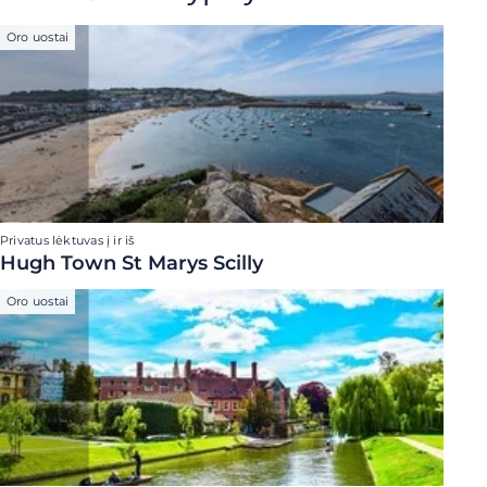
Oro uostai
Privatus lėktuvas į ir iš
Hugh Town St Marys Scilly
Oro uostai