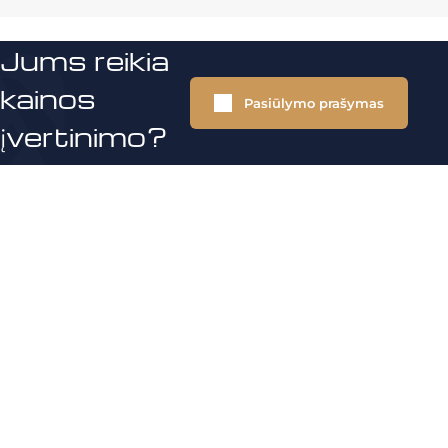
Jums reikia
kainos
Pasiūlymo prašymas
įvertinimo?