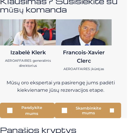
Klausimas? Susisiekite su
mūsų komanda
Izabelė Klerk
Francois-Xavier
Clerc
AEROAFFAIRES generalinis
direktorius
AEROAFFAIRES įkūrėjas
Mūsų oro ekspertai yra pasirengę jums padėti
kiekviename jūsų rezervacijos etape.
Parašykite
Skambinkite
mums
mums
Panašios kryptys