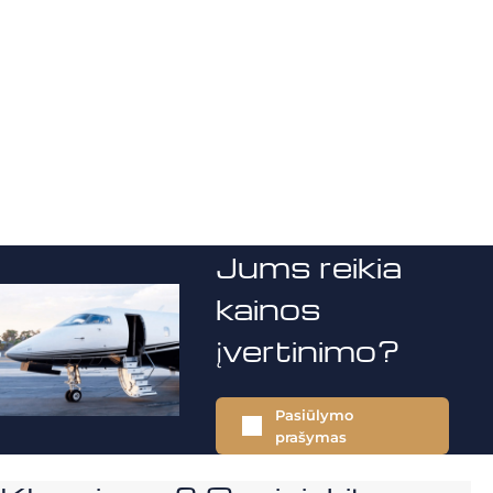
Jums reikia
kainos
įvertinimo?
Pasiūlymo
prašymas