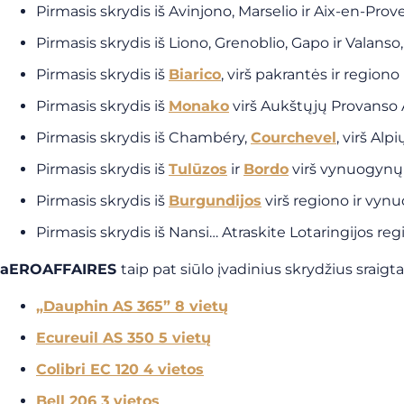
Pirmasis skrydis iš Avinjono, Marselio ir Aix-en-Prov
Pirmasis skrydis iš Liono, Grenoblio, Gapo ir Valans
Pirmasis skrydis iš
Biarico
, virš pakrantės ir regiono
Pirmasis skrydis iš
Monako
virš Aukštųjų Provanso 
Pirmasis skrydis iš Chambéry,
Courchevel
, virš Alp
Pirmasis skrydis iš
Tulūzos
ir
Bordo
virš vynuogynų
Pirmasis skrydis iš
Burgundijos
virš regiono ir vyn
Pirmasis skrydis iš Nansi… Atraskite Lotaringijos reg
aEROAFFAIRES
taip pat siūlo įvadinius skrydžius sraigtas
„Dauphin AS 365” 8 vietų
Ecureuil AS 350 5 vietų
Colibri EC 120 4 vietos
Bell 206 3 vietos