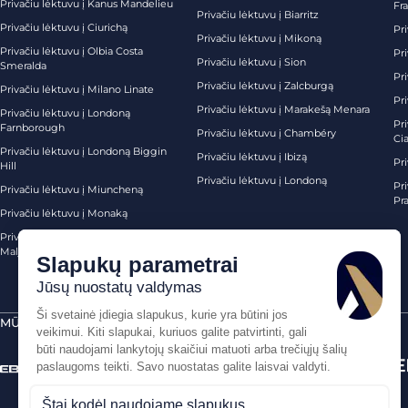
Privačiu lėktuvu į Kanus Mandelieu
Fr
Privačiu lėktuvu į Biarritz
Privačiu lėktuvu į Ciurichą
Pri
Privačiu lėktuvu į Mikoną
Privačiu lėktuvu į Olbia Costa
Pri
Privačiu lėktuvu į Sion
Smeralda
Pri
Privačiu lėktuvu į Zalcburgą
Privačiu lėktuvu į Milano Linate
Pr
Privačiu lėktuvu į Marakešą Menara
Privačiu lėktuvu į Londoną
Pr
Farnborough
Privačiu lėktuvu į Chambéry
Ci
Privačiu lėktuvu į Londoną Biggin
Privačiu lėktuvu į Ibizą
Pr
Hill
Privačiu lėktuvu į Londoną
Pri
Privačiu lėktuvu į Miuncheną
Pra
Privačiu lėktuvu į Monaką
Privačiu lėktuvu į Palma de
Maljorką
MŪSŲ SERTIFIKATAI
SAUGŪS MOKĖJIMAI PER