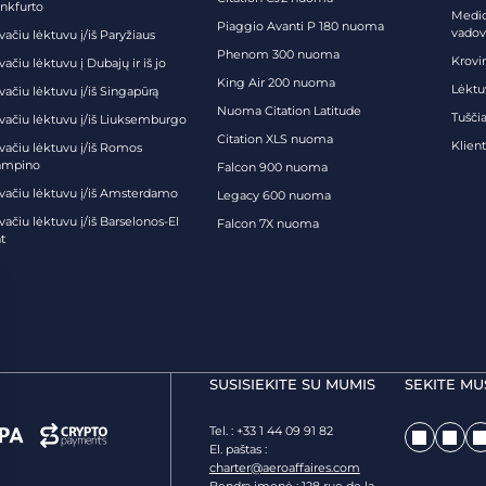
ankfurto
Medic
Piaggio Avanti P 180 nuoma
vadov
vačiu lėktuvu į/iš Paryžiaus
Phenom 300 nuoma
Krovi
vačiu lėktuvu į Dubajų ir iš jo
King Air 200 nuoma
Lėktu
vačiu lėktuvu į/iš Singapūrą
Nuoma Citation Latitude
Tuščia
ivačiu lėktuvu į/iš Liuksemburgo
Citation XLS nuoma
Klien
ivačiu lėktuvu į/iš Romos
ampino
Falcon 900 nuoma
ivačiu lėktuvu į/iš Amsterdamo
Legacy 600 nuoma
vačiu lėktuvu į/iš Barselonos-El
Falcon 7X nuoma
t
SUSISIEKITE SU MUMIS
SEKITE MU
Tel. : +33 1 44 09 91 82
El. paštas :
charter@aeroaffaires.com