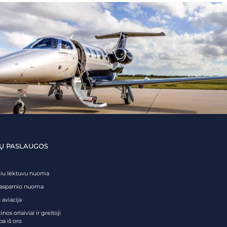
Ų PASLAUGOS
čiu lėktuvu nuoma
tasparnio nuoma
 aviacija
nos orlaiviai ir greitoji
ba iš oro