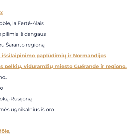
ux
ble, la Ferté-Alais
s pilimis iš dangaus
tou Šaranto regioną
os išsilaipinimo paplūdimių ir Normandijos
os pelkių, viduramžių miesto Guérande ir regiono.
o..
lo
doką-Rusijoną
nės ugnikalnius iš oro
Môle
,