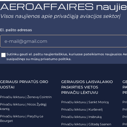
AEROAFFAIRES naujienl
Visos naujienos apie privačiąją aviacijos sektorį
El. pašto adresas
Sutinku gauti el. paštu naujienlaiškius, kuriuose pateikiamos naujausios Aer
susipažinęs su mūsų privatumo politika.
GERIAUSI PRIVATŪS ORO
GERIAUSIOS LAISVALAIKIO
G
UOSTAI
PASKIRTIES VIETOS
PA
PRIVAČIU LĖKTUVU
P
Privačiu lėktuvu į Ženevą Cointrin
Privačiu lėktuvu į Sankt Moricą
Pri
Privačiu lėktuvu į Nicos Žydrąjį
krantą
Privačiu lėktuvu į Kurševelį
Pri
Privačiu lėktuvu į Paryžių-Le
Privačiu lėktuvu į Insbruką
Pri
Bourget
Privačiu lėktuvu į Gštadą Saanen
Pri