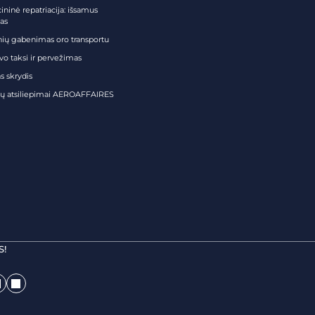
ininė repatriacija: išsamus
as
nių gabenimas oro transportu
vo taksi ir pervežimas
s skrydis
tų atsiliepimai AEROAFFAIRES
S!