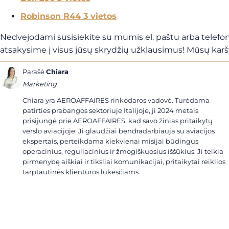
Robinson R44 3 vietos
Nedvejodami susisiekite su mumis el. paštu arba telefon
atsakysime į visus jūsų skrydžių užklausimus! Mūsų karštoji
Parašė
Chiara
Marketing
Chiara yra AEROAFFAIRES rinkodaros vadovė. Turėdama
patirties prabangos sektoriuje Italijoje, ji 2024 metais
prisijungė prie AEROAFFAIRES, kad savo žinias pritaikytų
verslo aviacijoje. Ji glaudžiai bendradarbiauja su aviacijos
ekspertais, perteikdama kiekvienai misijai būdingus
operacinius, reguliacinius ir žmogiškuosius iššūkius. Ji teikia
pirmenybę aiškiai ir tiksliai komunikacijai, pritaikytai reiklios
tarptautinės klientūros lūkesčiams.