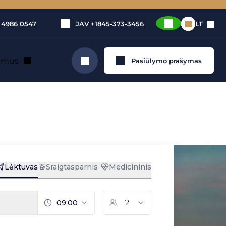
 4986 0547
JAV
+1845-373-3456
LT
e mus
Pasiūlymo prašymas
Ieškoti