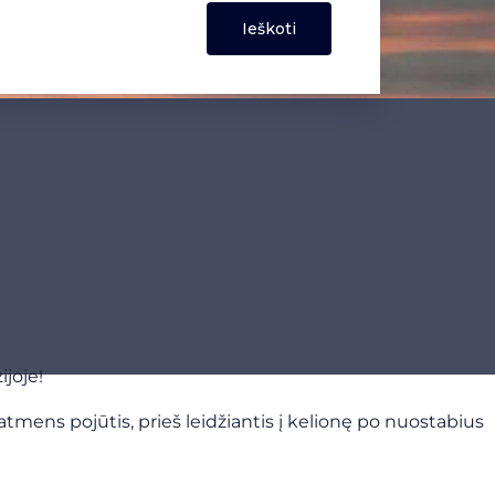
joje!
matmens pojūtis, prieš leidžiantis į kelionę po nuostabius