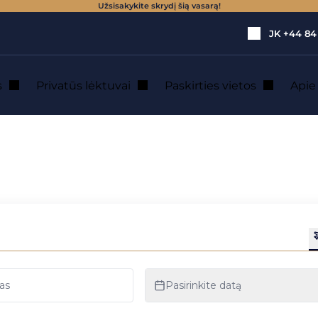
Užsisakykite skrydį šią vasarą!
JK
+44 84
s
Privatūs lėktuvai
Paskirties vietos
Api
Prancūzijos
arniais iš visos