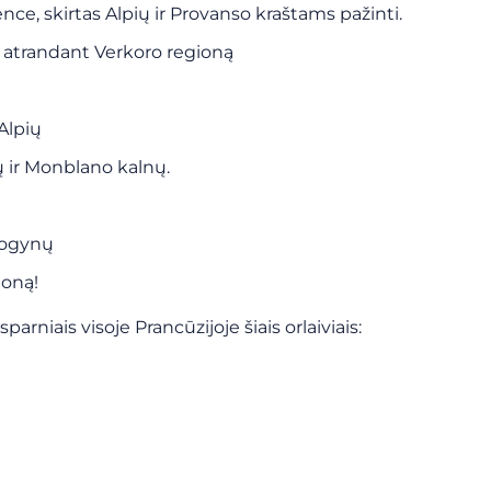
ence, skirtas Alpių ir Provanso kraštams pažinti.
o, atrandant Verkoro regioną
Alpių
ių ir Monblano kalnų.
uogynų
ioną!
parniais visoje Prancūzijoje šiais orlaiviais: