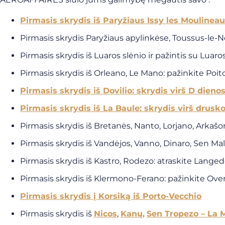
Pirmasis skrydis iš Paryžiaus Issy les Moulinea
Pirmasis skrydis Paryžiaus apylinkėse, Toussus-le-No
Pirmasis skrydis iš Luaros slėnio ir pažintis su Luaro
Pirmasis skrydis iš Orleano, Le Mano: pažinkite Poi
Pirmasis skrydis iš Dovilio: skrydis virš D dien
Pirmasis skrydis iš La Baule: skrydis virš drusk
Pirmasis skrydis iš Bretanės, Nanto, Lorjano, Arkašon
Pirmasis skrydis iš Vandėjos, Vanno, Dinaro, Sen Ma
Pirmasis skrydis iš Kastro, Rodezo: atraskite Lange
Pirmasis skrydis iš Klermono-Ferano: pažinkite Over
Pirmasis skrydis į Korsiką iš Porto-Vecchio
Pirmasis skrydis iš
Nicos
,
Kanų,
Sen Tropezo – La 