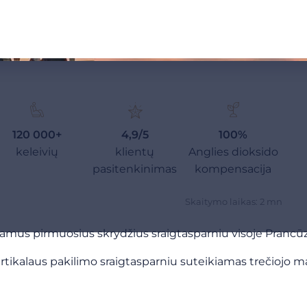
120 000+
4,9/5
100%
keleivių
klientų
Anglies dioksido
pasitenkinimas
kompensacija
Skaitymo laikas: 2 mn
amus pirmuosius skrydžius sraigtasparniu visoje Prancūzi
s vertikalaus pakilimo sraigtasparniu suteikiamas trečiojo 