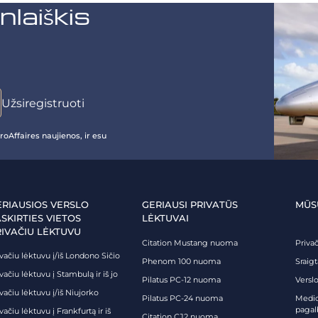
aiškis
oAffaires naujienos, ir esu
ERIAUSIOS VERSLO
GERIAUSI PRIVATŪS
MŪS
SKIRTIES VIETOS
LĖKTUVAI
RIVAČIU LĖKTUVU
Citation Mustang nuoma
Priva
vačiu lėktuvu į/iš Londono Sičio
Phenom 100 nuoma
Sraig
vačiu lėktuvu į Stambulą ir iš jo
Pilatus PC-12 nuoma
Verslo
vačiu lėktuvu į/iš Niujorko
Pilatus PC-24 nuoma
Medici
pagal
vačiu lėktuvu į Frankfurtą ir iš
Citation CJ2 nuoma