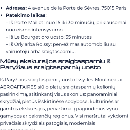
Adresas:
4 avenue de la Porte de Sèvres, 75015 Paris
Patekimo laikas
:
– Iš Porte Maillot: nuo 15 iki 30 minučių, priklausomai
nuo eismo intensyvumo
– Iš Le Bourget oro uosto: 35 minutės
– Iš Orly arba Roissy: pervežimas automobiliu su
vairuotoju arba sraigtasparniu.
Mūsų ekskursijos sraigtasparniu iš
Paryžiaus sraigtasparnių uosto
Iš Paryžiaus sraigtasparnių uosto Issy-les-Moulineaux
AEROAFFAIRES siūlo platų sraigtasparnių kelionių
pasirinkimą, atitinkantį visus skonius: panoraminiai
skrydžiai, pietūs išskirtinėse sodybose, kultūrinės ar
gamtos ekskursijos, pervežimai į pagrindinius vyno
gamybos ar pakrančių regionus. Visi maršrutai vykdomi
privačiais skrydžiais patogiais, moderniais