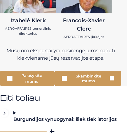
Izabelė Klerk
Francois-Xavier
Clerc
AEROAFFAIRES generalinis
direktorius
AEROAFFAIRES įkūrėjas
Mūsų oro ekspertai yra pasirengę jums padėti
kiekviename jūsų rezervacijos etape.
Parašykite
Skambinkite
mums
mums
Eiti toliau
Burgundijos vynuogynai: šiek tiek istorijos