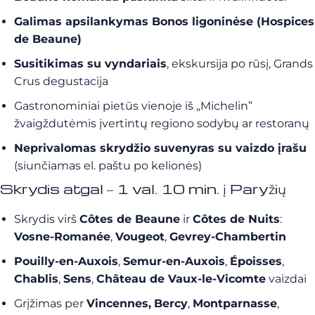
Galimas apsilankymas Bonos ligoninėse (Hospices
de Beaune)
Susitikimas su vyndariais
, ekskursija po rūsį, Grands
Crus degustacija
Gastronominiai pietūs vienoje iš „Michelin”
žvaigždutėmis įvertintų regiono sodybų ar restoranų
Neprivalomas skrydžio suvenyras su vaizdo įrašu
(siunčiamas el. paštu po kelionės)
Skrydis atgal – 1 val. 10 min. į Paryžių
Skrydis virš
Côtes de Beaune
ir
Côtes de Nuits
:
Vosne-Romanée
,
Vougeot
,
Gevrey-Chambertin
Pouilly-en-Auxois
,
Semur-en-Auxois
,
Époisses
,
Chablis
,
Sens
,
Château de Vaux-le-Vicomte
vaizdai
Grįžimas per
Vincennes,
Bercy
,
Montparnasse
,