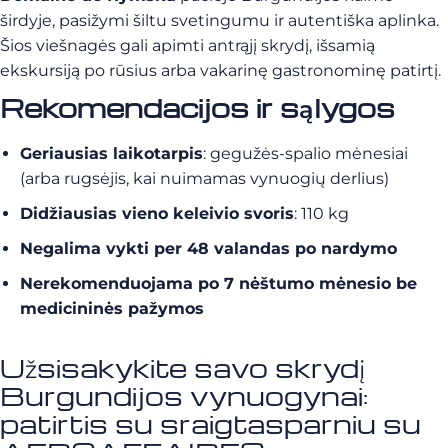
širdyje, pasižymi šiltu svetingumu ir autentiška aplinka.
Šios viešnagės gali apimti antrąjį skrydį, išsamią
ekskursiją po rūsius arba vakarinę gastronominę patirtį.
Rekomendacijos ir sąlygos
Geriausias laikotarpis
: gegužės-spalio mėnesiai
(arba rugsėjis, kai nuimamas vynuogių derlius)
Didžiausias vieno keleivio svoris
: 110 kg
Negalima vykti per 48 valandas po nardymo
Nerekomenduojama po 7 nėštumo mėnesio be
medicininės pažymos
Užsisakykite savo skrydį
Burgundijos vynuogynai:
patirtis su sraigtasparniu su