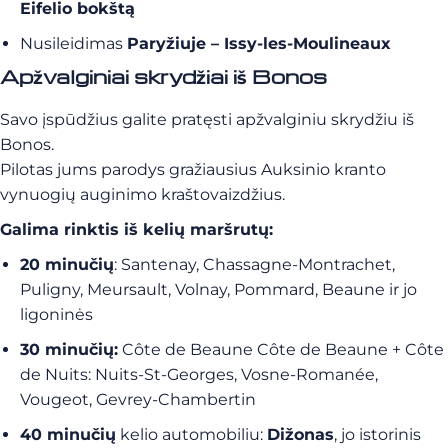
Eifelio bokštą
Nusileidimas
Paryžiuje – Issy-les-Moulineaux
Apžvalginiai skrydžiai iš Bonos
Savo įspūdžius galite pratęsti apžvalginiu skrydžiu iš
Bonos.
Pilotas jums parodys gražiausius Auksinio kranto
vynuogių auginimo kraštovaizdžius.
Galima rinktis iš kelių maršrutų:
20 minučių
: Santenay, Chassagne-Montrachet,
Puligny, Meursault, Volnay, Pommard, Beaune ir jo
ligoninės
30 minučių:
Côte de Beaune Côte de Beaune + Côte
de Nuits: Nuits-St-Georges, Vosne-Romanée,
Vougeot, Gevrey-Chambertin
40 minučių
kelio automobiliu:
Dižonas
, jo istorinis