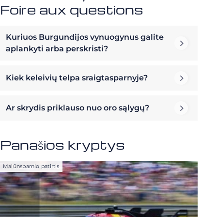
Foire aux questions
Kuriuos Burgundijos vynuogynus galite
aplankyti arba perskristi?
Kiek keleivių telpa sraigtasparnyje?
Ar skrydis priklauso nuo oro sąlygų?
Panašios kryptys
Malūnsparnio patirtis