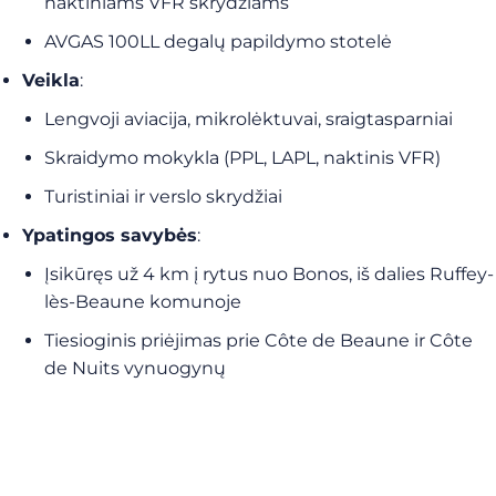
naktiniams VFR skrydžiams
AVGAS 100LL degalų papildymo stotelė
Veikla
:
Lengvoji aviacija, mikrolėktuvai, sraigtasparniai
Skraidymo mokykla (PPL, LAPL, naktinis VFR)
Turistiniai ir verslo skrydžiai
Ypatingos savybės
:
Įsikūręs už 4 km į rytus nuo Bonos, iš dalies Ruffey-
lès-Beaune komunoje
Tiesioginis priėjimas prie Côte de Beaune ir Côte
de Nuits vynuogynų