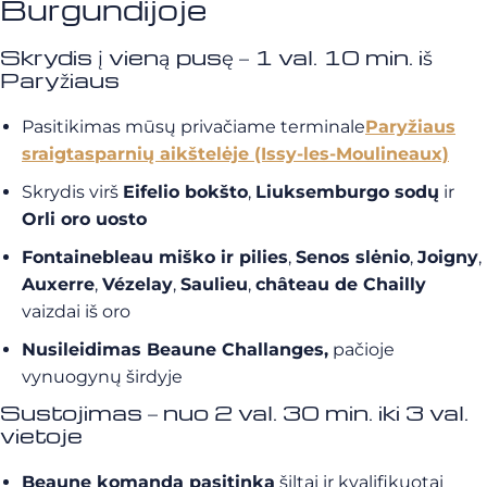
Burgundijoje
Skrydis į vieną pusę – 1 val. 10 min. iš
Paryžiaus
Pasitikimas mūsų privačiame terminale
Paryžiaus
sraigtasparnių aikštelėje (Issy-les-Moulineaux)
Skrydis virš
Eifelio bokšto
,
Liuksemburgo sodų
ir
Orli oro uosto
Fontainebleau miško ir pilies
,
Senos slėnio
,
Joigny
,
Auxerre
,
Vézelay
,
Saulieu
,
château de Chailly
vaizdai iš oro
Nusileidimas Beaune Challanges,
pačioje
vynuogynų širdyje
Sustojimas – nuo 2 val. 30 min. iki 3 val.
vietoje
Beaune komanda pasitinka
šiltai ir kvalifikuotai