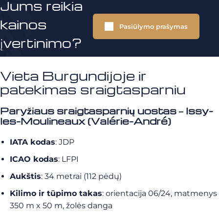
Jums reikia
kainos
Pasiūlymo prašymas
įvertinimo?
Vieta Burgundijoje ir
patekimas sraigtasparniu
Paryžiaus sraigtasparnių uostas – Issy-
les-Moulineaux (Valérie-André)
IATA kodas
: JDP
ICAO kodas
: LFPI
Aukštis
: 34 metrai (112 pėdų)
Kilimo ir tūpimo takas
: orientacija 06/24, matmenys
350 m x 50 m, žolės danga