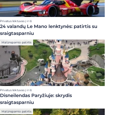
Privatus lėktuvas į ir iš
24 valandų Le Mano lenktynės: patirtis su
sraigtasparniu
Malūnsparnio patirtis
Privatus lėktuvas į ir iš
Disneilendas Paryžiuje: skrydis
sraigtasparniu
Malūnsparnio patirtis