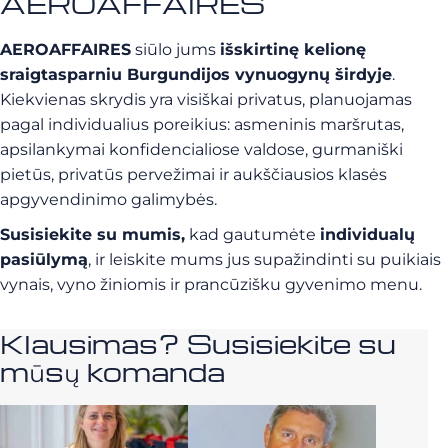
AEROAFFAIRES
AEROAFFAIRES
siūlo jums
išskirtinę kelionę
sraigtasparniu Burgundijos vynuogynų širdyje
.
Kiekvienas skrydis yra visiškai privatus, planuojamas
pagal individualius poreikius: asmeninis maršrutas,
apsilankymai konfidencialiose valdose, gurmaniški
pietūs, privatūs pervežimai ir aukščiausios klasės
apgyvendinimo galimybės.
Susisiekite su mumis,
kad gautumėte
individualų
pasiūlymą
, ir leiskite mums jus supažindinti su puikiais
vynais, vyno žiniomis ir prancūzišku gyvenimo menu.
Klausimas? Susisiekite su
mūsų komanda