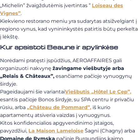
„Michelin” žvaigždutėmis įvertintas ”
Loiseau des
Vignes”
.
Kiekvieno restorano meniu yra sudarytas atsižvelgiant į
regiono vynus, kad vynininkystės patirtis būtų perkelta
į lėkštę.
Kur apsistoti Beaune ir apylinkėse
Norėdami pratęsti įspūdžius, AEROAFFAIRES gali
organizuoti nakvynę
žavingame viešbutyje arba
„Relais & Châteaux”,
esančiame pačioje vynuogynų
širdyje.
Pageidaujami šie variantai
Viešbutis „Hôtel Le Cep”,
esantis pačioje Bonos širdyje, su SPA centru ir privačiu
rūsiu, arba
„Château de Pommard”,
iš kurio
apartamentų atsiveria vaizdas į vynuogynus.
Kitos konfidencialios apgyvendinimo įstaigos,
pavyzdžiui,
La Maison Lameloise
Šagni (Chagny) arba
Domaine de Rymska
pačioje Burgundijos kaimo