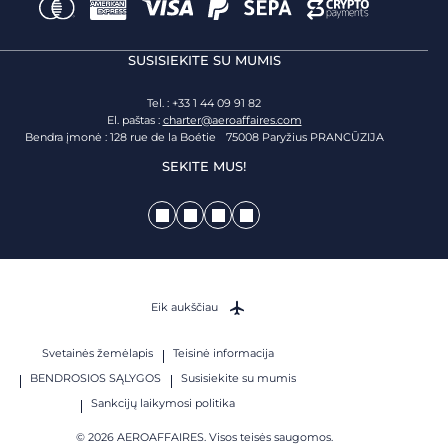
SUSISIEKITE SU MUMIS
Tel. : +33 1 44 09 91 82
El. paštas :
charter@aeroaffaires.com
Bendra įmonė : 128 rue de la Boétie 75008 Paryžius PRANCŪZIJA
SEKITE MUS!
Eik aukščiau
Svetainės žemėlapis
Teisinė informacija
BENDROSIOS SĄLYGOS
Susisiekite su mumis
Sankcijų laikymosi politika
© 2026 AEROAFFAIRES. Visos teisės saugomos.