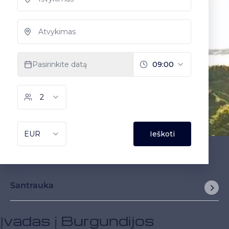
Santrauka
Įvadas į Burgundijos