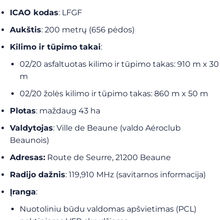
ICAO kodas
: LFGF
Aukštis
: 200 metrų (656 pėdos)
Kilimo ir tūpimo takai
:
02/20 asfaltuotas kilimo ir tūpimo takas: 910 m x 30
m
02/20 žolės kilimo ir tūpimo takas: 860 m x 50 m
Plotas
: maždaug 43 ha
Valdytojas
: Ville de Beaune (valdo Aéroclub
Beaunois)
Adresas:
Route de Seurre, 21200 Beaune
Radijo dažnis
: 119,910 MHz (savitarnos informacija)
Įranga
:
Nuotoliniu būdu valdomas apšvietimas (PCL)