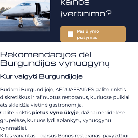
kainos
įvertinimo?
Pasiūlymo
prašymas
Rekomendacijos dėl
Burgundijos vynuogynų
Kur valgyti Burgundijoje
Būdami Burgundijoje, AEROAFFAIRES galite rinktis
diskretiškus ir rafinuotus restoranus, kuriuose puikiai
atsiskleidžia vietinė gastronomija.
Galite rinktis
pietus vyno ūkyje
, dažnai nedidelėse
grupelėse, kuriuos lydi aplankytų vynuogynų
vynmaišiai.
Kitas variantas – garsus Bonos restoranas, pavyzdžiui,