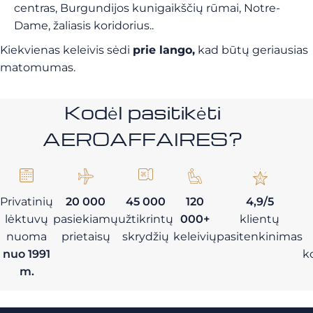
centras, Burgundijos kunigaikščių rūmai, Notre-
Dame, žaliasis koridorius..
Kiekvienas keleivis sėdi
prie lango,
kad būtų geriausias
matomumas.
Kodėl pasitikėti
AEROAFFAIRES?
Privatinių
20 000
45 000
120
4,9/5
lėktuvų
pasiekiamų
užtikrintų
000+
klientų
nuoma
prietaisų
skrydžių
keleivių
pasitenkinimas
nuo 1991
k
m.