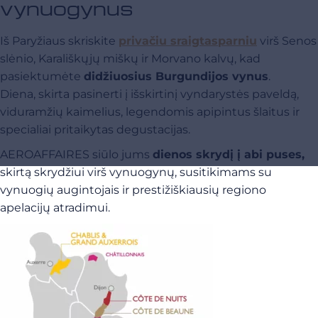
vynuogynus
Iš Paryžiaus skriskite
privačiu sraigtasparniu
virš Senos
slėnio, Karališkųjų miškų ir Morvano kalvų, kad
pasiektumėte
didžiuosius Burgundijos vynus
.
Diena, skirta pasinerti į išskirtinį vyndarystės paveldą,
viduramžių kaimelius, legendomis apipintus šlaitus ir
specialiai pritaikytas degustacijas.
AEROAFFAIRES siūlo jums
dienos skrydį į abi puses,
skirtą skrydžiui virš vynuogynų, susitikimams su
vynuogių augintojais ir prestižiškiausių regiono
apelacijų atradimui.