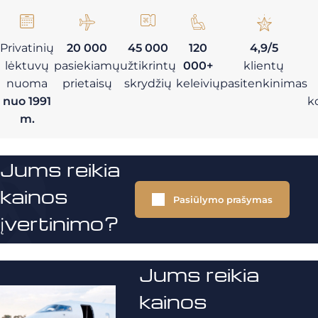
Privatinių
20 000
45 000
120
4,9/5
lėktuvų
pasiekiamų
užtikrintų
000+
klientų
nuoma
prietaisų
skrydžių
keleivių
pasitenkinimas
nuo 1991
k
m.
Jums reikia
kainos
Pasiūlymo prašymas
įvertinimo?
Jums reikia
kainos