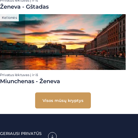
Privatus lėktuvas į ir iš
Ženeva - Gštadas
Kelionės
Privatus lėktuvas į ir iš
Miunchenas - Ženeva
Visos mūsų kryptys
GERIAUSI PRIVATŪS