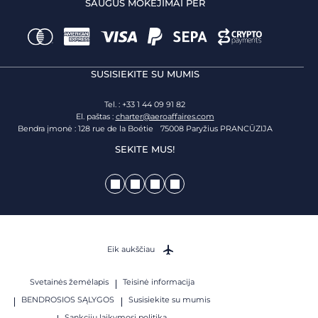
SAUGŪS MOKĖJIMAI PER
SUSISIEKITE SU MUMIS
Tel. : +33 1 44 09 91 82
El. paštas :
charter@aeroaffaires.com
Bendra įmonė : 128 rue de la Boétie 75008 Paryžius PRANCŪZIJA
SEKITE MUS!
Eik aukščiau
Svetainės žemėlapis
Teisinė informacija
BENDROSIOS SĄLYGOS
Susisiekite su mumis
Sankcijų laikymosi politika