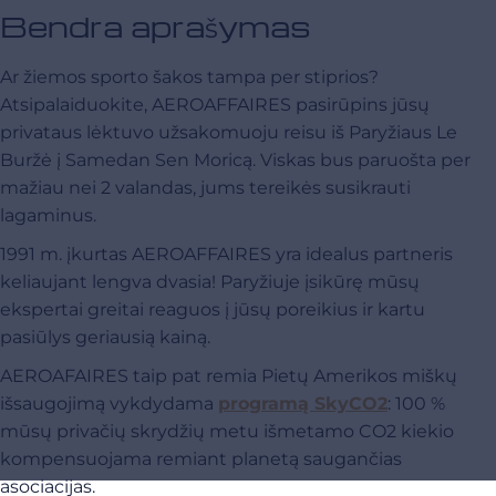
Bendra aprašymas
Ar žiemos sporto šakos tampa per stiprios?
Atsipalaiduokite, AEROAFFAIRES pasirūpins jūsų
privataus lėktuvo užsakomuoju reisu iš Paryžiaus Le
Buržė į Samedan Sen Moricą. Viskas bus paruošta per
mažiau nei 2 valandas, jums tereikės susikrauti
lagaminus.
1991 m. įkurtas AEROAFFAIRES yra idealus partneris
keliaujant lengva dvasia! Paryžiuje įsikūrę mūsų
ekspertai greitai reaguos į jūsų poreikius ir kartu
pasiūlys geriausią kainą.
AEROAFAIRES taip pat remia Pietų Amerikos miškų
išsaugojimą vykdydama
programą SkyCO2
:
100 %
mūsų privačių skrydžių metu išmetamo CO2 kiekio
kompensuojama remiant planetą saugančias
asociacijas
.