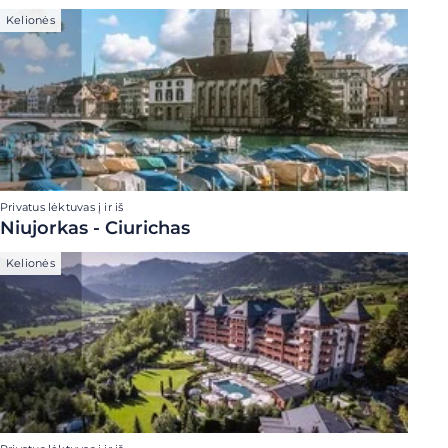
Kelionės
Privatus lėktuvas į ir iš
Niujorkas - Ciurichas
Kelionės