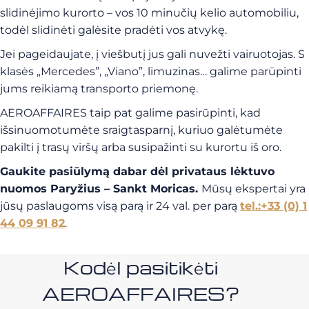
slidinėjimo kurorto – vos 10 minučių kelio automobiliu,
todėl slidinėti galėsite pradėti vos atvykę.
Jei pageidaujate, į viešbutį jus gali nuvežti vairuotojas. S
klasės „Mercedes”, „Viano”, limuzinas… galime parūpinti
jums reikiamą transporto priemonę.
AEROAFFAIRES taip pat galime pasirūpinti, kad
išsinuomotumėte sraigtasparnį, kuriuo galėtumėte
pakilti į trasų viršų arba susipažinti su kurortu iš oro.
Gaukite pasiūlymą dabar dėl privataus lėktuvo
nuomos Paryžius – Sankt Moricas.
Mūsų ekspertai yra
jūsų paslaugoms visą parą ir 24 val. per parą
tel.:+33 (0) 1
44 09 91 82
.
Kodėl pasitikėti
AEROAFFAIRES?