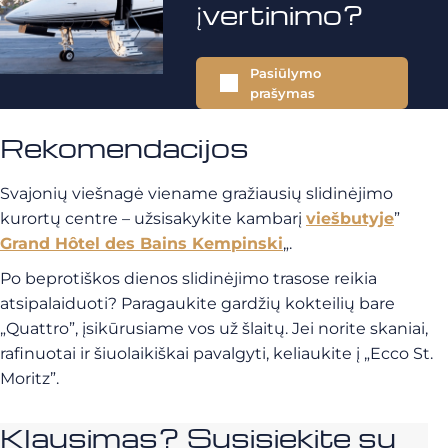
įvertinimo?
Pasiūlymo
prašymas
Rekomendacijos
Svajonių viešnagė viename gražiausių slidinėjimo
kurortų centre – užsisakykite kambarį
viešbutyje
”
Grand Hôtel des Bains Kempinski
„.
Po beprotiškos dienos slidinėjimo trasose reikia
atsipalaiduoti? Paragaukite gardžių kokteilių bare
„Quattro”, įsikūrusiame vos už šlaitų. Jei norite skaniai,
rafinuotai ir šiuolaikiškai pavalgyti, keliaukite į „Ecco St.
Moritz”.
Klausimas? Susisiekite su