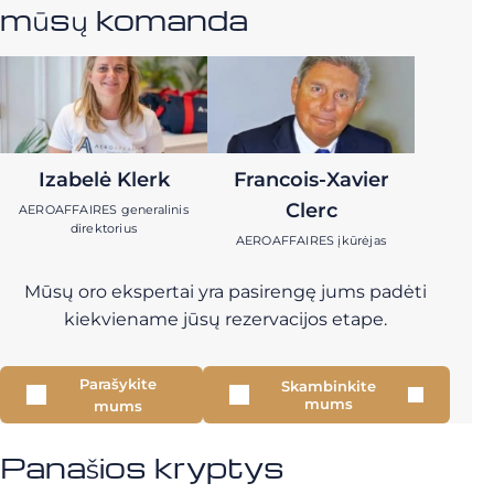
mūsų komanda
Izabelė Klerk
Francois-Xavier
Clerc
AEROAFFAIRES generalinis
direktorius
AEROAFFAIRES įkūrėjas
Mūsų oro ekspertai yra pasirengę jums padėti
kiekviename jūsų rezervacijos etape.
Parašykite
Skambinkite
mums
mums
Panašios kryptys