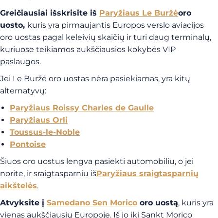
Greičiausiai išskrisite iš
Paryžiaus Le Buržė
oro
uosto,
kuris yra pirmaujantis Europos verslo aviacijos
oro uostas pagal keleivių skaičių ir turi daug terminalų,
kuriuose teikiamos aukščiausios kokybės VIP
paslaugos.
Jei Le Buržė oro uostas nėra pasiekiamas, yra kitų
alternatyvų:
Paryžiaus Roissy Charles de Gaulle
Paryžiaus Orli
Toussus-le-Noble
Pontoise
Šiuos oro uostus lengva pasiekti automobiliu, o jei
norite, ir sraigtasparniu iš
Paryžiaus sraigtasparnių
aikštelės
.
Atvyksite į
Samedano Sen Morico
oro uostą
, kuris yra
vienas aukščiausių Europoje. Iš jo iki Sankt Morico