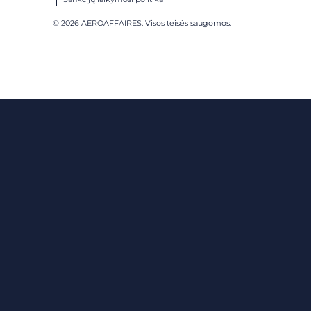
© 2026 AEROAFFAIRES. Visos teisės saugomos.