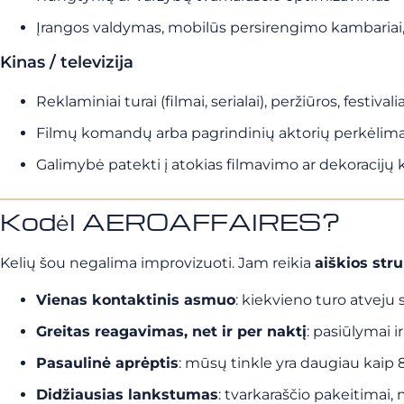
Įrangos valdymas, mobilūs persirengimo kambariai, 
Kinas / televizija
Reklaminiai turai (filmai, serialai), peržiūros, festivalia
Filmų komandų arba pagrindinių aktorių perkėlim
Galimybė patekti į atokias filmavimo ar dekoracijų 
Kodėl AEROAFFAIRES?
Kelių šou negalima improvizuoti. Jam reikia
aiškios str
Vienas kontaktinis asmuo
: kiekvieno turo atveju 
Greitas reagavimas, net ir per naktį
: pasiūlymai 
Pasaulinė aprėptis
: mūsų tinkle yra daugiau kaip 8
Didžiausias lankstumas
: tvarkaraščio pakeitimai