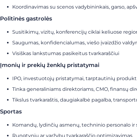
Koordinavimas su scenos vadybininkais, garso, a
Politinės gastrolės
Susitikimų, vizitų, konferencijų ciklai keliuose regi
Saugumas, konfidencialumas, viešo įvaizdžio vald
Visiškas lankstumas pasikeitus tvarkaraščiui
Įmonių ir prekių ženklų pristatymai
IPO, investuotojų pristatymai, tarptautinių produk
Tinka generaliniams direktoriams, CMO, finansų dir
Tikslus tvarkaraštis, daugiakalbė pagalba, transp
Sportas
Komandų, lydinčių asmenų, techninio personalo ir
Rungtynių ar varžybų tvarkaraščio optimizavimas