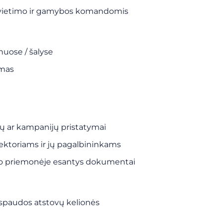
pšvietimo ir gamybos komandomis
onuose / šalyse
ymas
tų ar kampanijų pristatymai
ektoriams ir jų pagalbininkams
orto priemonėje esantys dokumentai
 spaudos atstovų kelionės