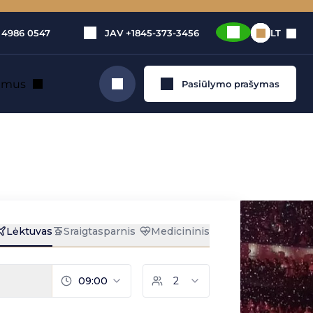
 4986 0547
JAV
+1845-373-3456
LT
e mus
Pasiūlymo prašymas
Ieškoti