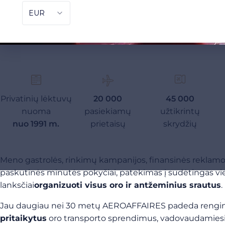
Privatinių lėktuvų
20 000
45 000
nuoma
pasiekiamų
užtikrintų
nuo 1991 m.
prietaisų
skrydžių
Meno gastrolės, rinkimų kampanijos, finansinės reklamos,
paskutinės minutės pokyčiai, patekimas į sudėtingas vietas
lanksčiai
organizuoti visus oro ir antžeminius srautus
.
Jau daugiau nei 30 metų AEROAFFAIRES padeda renginių, 
pritaikytus
oro transporto sprendimus, vadovaudamiesi 