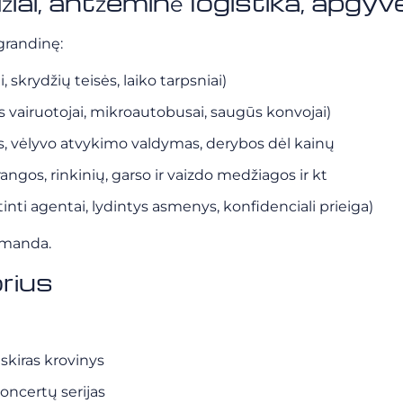
iai, antžeminė logistika, apgy
grandinę:
, skrydžių teisės, laiko tarpsniai)
s vairuotojai, mikroautobusai, saugūs konvojai)
s, vėlyvo atvykimo valdymas, derybos dėl kainų
angos, rinkinių, garso ir vaizdo medžiagos ir kt
tinti agentai, lydintys asmenys, konfidenciali prieiga)
komanda.
rius
skiras krovinys
oncertų serijas