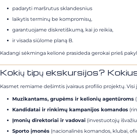
padaryti maršrutus sklandesnius
laikytis terminų be kompromisų,
garantuojame diskretiškumą, kai jo reikia,
ir visada siūlome planą B.
Kadangi sėkminga kelionė prasideda gerokai prieš paky
Kokių tipų ekskursijos? Kokiu
Kasmet remiame dešimtis įvairaus profilio projektų. Visi ji
Muzikantams, grupėms ir kelionių agentūroms
(
Kandidatai ir rinkimų kampanijos komandos
(ri
Įmonių direktoriai ir vadovai
(investuotojų išvažiuo
Sporto įmonės
(nacionalinės komandos, klubai, ofic