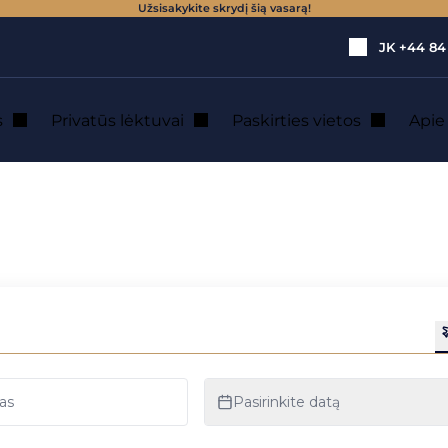
Užsisakykite skrydį šią vasarą!
JK
+44 84
s
Privatūs lėktuvai
Paskirties vietos
Api
 ekskursijoms ir