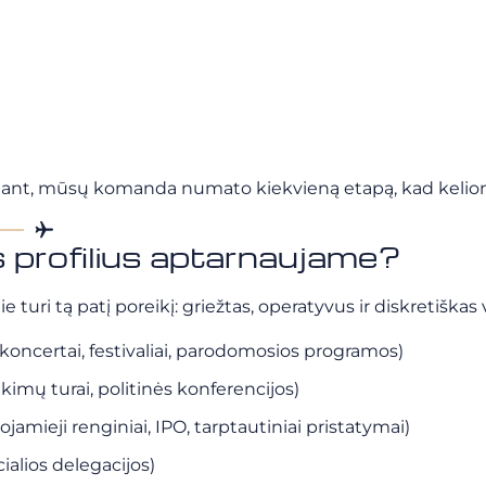
lant, mūsų komanda numato kiekvieną etapą, kad kelion
s profilius aptarnaujame?
e turi tą patį poreikį: griežtas, operatyvus ir diskretiškas
koncertai, festivaliai, parodomosios programos)
nkimų turai, politinės konferencijos)
jamieji renginiai, IPO, tarptautiniai pristatymai)
ialios delegacijos)