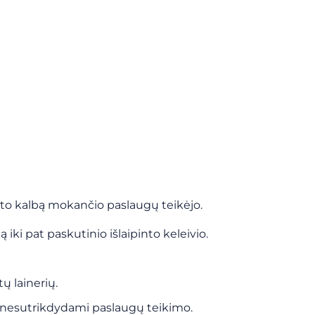
nto kalbą mokančio paslaugų teikėjo.
iki pat paskutinio išlaipinto keleivio.
ų lainerių.
me nesutrikdydami paslaugų teikimo.