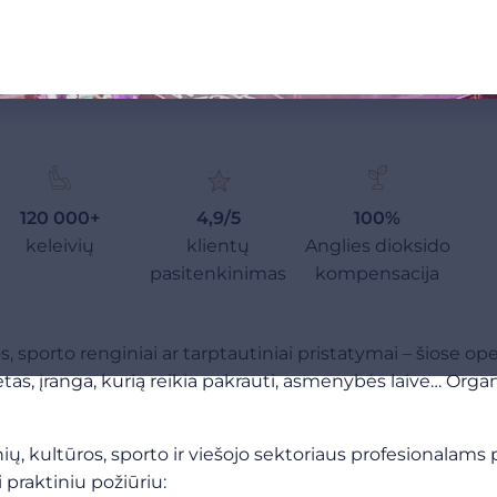
120 000+
4,9/5
100%
keleivių
klientų
Anglies dioksido
pasitenkinimas
kompensacija
 sporto renginiai ar tarptautiniai pristatymai – šiose op
, įranga, kurią reikia pakrauti, asmenybės laive… Organizu
kultūros, sporto ir viešojo sektoriaus profesionalams p
praktiniu požiūriu: