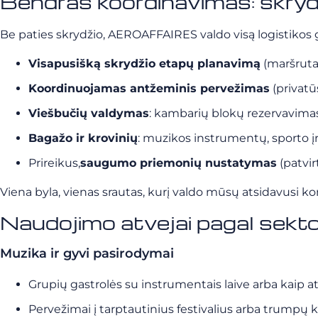
Bendras koordinavimas: skrydž
Be paties skrydžio, AEROAFFAIRES valdo visą logistikos 
Visapusišką skrydžio etapų planavimą
(maršrutai
Koordinuojamas antžeminis pervežimas
(privatū
Viešbučių valdymas
: kambarių blokų rezervavima
Bagažo ir krovinių
: muzikos instrumentų, sporto įr
Prireikus,
saugumo priemonių nustatymas
(patvir
Viena byla, vienas srautas, kurį valdo mūsų atsidavusi 
Naudojimo atvejai pagal sekto
Muzika ir gyvi pasirodymai
Grupių gastrolės su instrumentais laive arba kaip at
Pervežimai į tarptautinius festivalius arba trumpų k