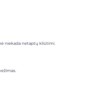
ė niekada netaptų kliūtimi.
 vežimas.