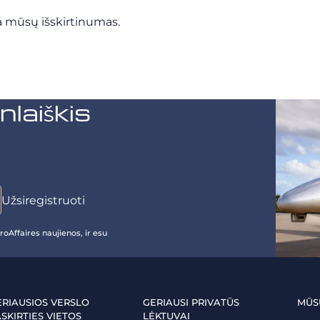
ra mūsų išskirtinumas.
aiškis
oAffaires naujienos, ir esu
ERIAUSIOS VERSLO
GERIAUSI PRIVATŪS
MŪS
SKIRTIES VIETOS
LĖKTUVAI