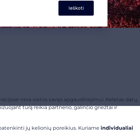
eracijose nėra vietos savęs apgaudinėjimui. Keletas datų,
ojant turą reikia partnerio, galinčio griežtai ir
atenkinti jų kelionių poreikius. Kuriame
individualiai