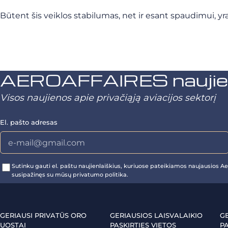
Būtent šis veiklos stabilumas, net ir esant spaudimui, y
AEROAFFAIRES naujienl
Visos naujienos apie privačiąją aviacijos sektorį
El. pašto adresas
Sutinku gauti el. paštu naujienlaiškius, kuriuose pateikiamos naujausios Aer
susipažinęs su mūsų privatumo politika.
GERIAUSI PRIVATŪS ORO
GERIAUSIOS LAISVALAIKIO
G
UOSTAI
PASKIRTIES VIETOS
PA