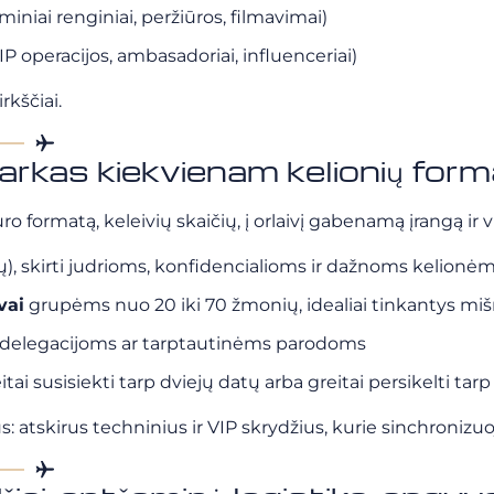
miniai renginiai, peržiūros, filmavimai)
IP operacijos, ambasadoriai, influenceriai)
rkščiai.
arkas kiekvienam kelionių form
formatą, keleivių skaičių, į orlaivį gabenamą įrangą ir v
ių), skirti judrioms, konfidencialioms ir dažnoms kelionė
vai
grupėms nuo 20 iki 70 žmonių, idealiai tinkantys miš
 delegacijoms ar tarptautinėms parodoms
eitai susisiekti tarp dviejų datų arba greitai persikelti ta
 atskirus techninius ir VIP skrydžius, kurie sinchronizu