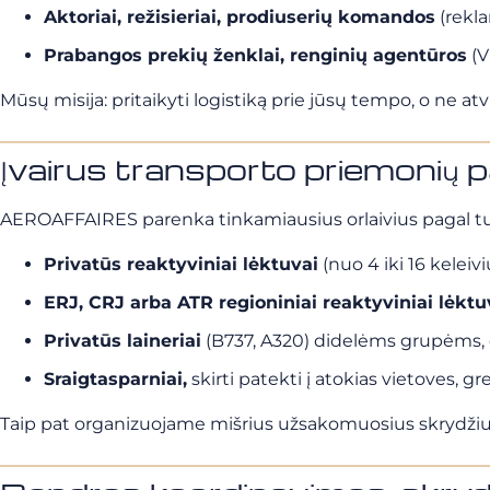
Aktoriai, režisieriai, prodiuserių komandos
(rekla
Prabangos prekių ženklai, renginių agentūros
(V
Mūsų misija: pritaikyti logistiką prie jūsų tempo, o ne atvi
Įvairus transporto priemonių p
AEROAFFAIRES parenka tinkamiausius orlaivius pagal turo 
Privatūs reaktyviniai lėktuvai
(nuo 4 iki 16 keleiv
ERJ, CRJ arba ATR regioniniai reaktyviniai lėktu
Privatūs laineriai
(B737, A320) didelėms grupėms,
Sraigtasparniai,
skirti patekti į atokias vietoves, gr
Taip pat organizuojame mišrius užsakomuosius skrydžius: