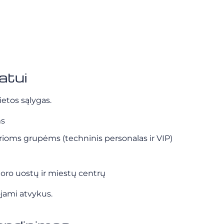
atui
ietos sąlygas.
ms
rioms grupėms (techninis personalas ir VIP)
rp oro uostų ir miestų centrų
ojami atvykus.