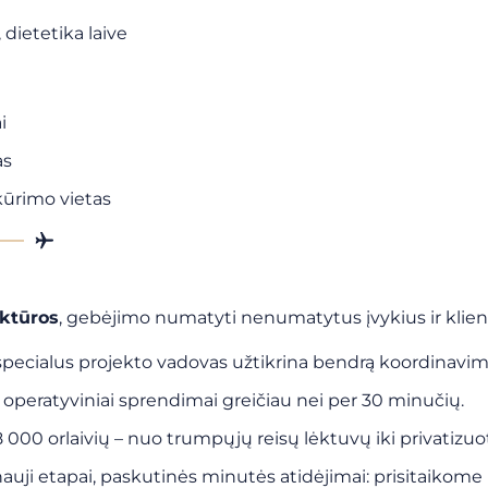
dietetika laive
i
as
kūrimo vietas
uktūros
, gebėjimo numatyti nenumatytus įvykius ir klie
specialus projekto vadovas užtikrina bendrą koordinavimą 
ir operatyviniai sprendimai greičiau nei per 30 minučių.
 000 orlaivių – nuo trumpųjų reisų lėktuvų iki privatizuot
, nauji etapai, paskutinės minutės atidėjimai: prisitaiko