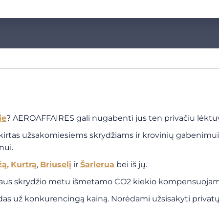
je
? AEROAFFAIRES gali nugabenti jus ten privačiu lėktuv
kirtas užsakomiesiems skrydžiams ir krovinių gabenimui. 
nui.
žą
,
Kurtrą
,
Briuselį
ir
Šarlerua
bei iš jų.
taus skrydžio metu išmetamo CO2 kiekio kompensuojama
s už konkurencingą kainą. Norėdami užsisakyti privatų l