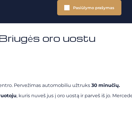
Pasiūlymo prašymas
 Briugės oro uostu
ntro. Pervežimas automobiliu užtruks
30
minučių.
ruotoju
, kuris nuveš jus į oro uostą ir parveš iš jo. Merce