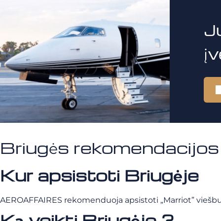
J
į
Briugės rekomendacijos
Kur apsistoti Briugėje
AEROAFFAIRES rekomenduoja apsistoti „Marriot” viešbu
Ką veikti Briugėje ?