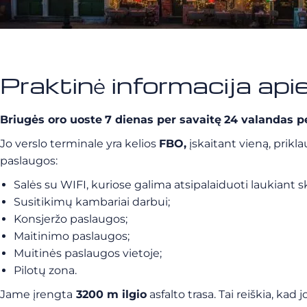
Praktinė informacija api
Briugės oro uoste
7 dienas per savaitę
24 valandas p
Jo verslo terminale yra kelios
FBO,
įskaitant vieną, prikl
paslaugos:
Salės su WIFI, kuriose galima atsipalaiduoti laukiant s
Susitikimų kambariai darbui;
Konsjeržo paslaugos;
Maitinimo paslaugos;
Muitinės paslaugos vietoje;
Pilotų zona.
Jame įrengta
3200 m ilgio
asfalto trasa. Tai reiškia, kad joj