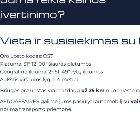
įvertinimo?
Vieta ir susisiekimas su
Oro uosto kodas: OST
Platuma: 51° 12′ 00″ šiaurės platumos
Geografinė ilguma: 2° 51′ 49″ rytų ilgumos
Aukštis virš jūros lygio: 4 metrai
Briugės oro uostas yra maždaug
už
25
km
nuo miesto ce
AEROAFFAIRES galime jums pasiūlyti automobilį su
vai
norimą transporto priemonę.