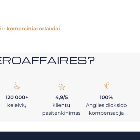
i
ir
komerciniai
orlaiviai
.
i AEROAFFAIRES?
120 000+
4,9/5
100%
keleivių
klientų
Anglies dioksido
pasitenkinimas
kompensacija