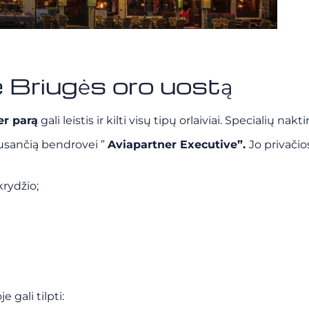
e Briugės oro uostą
er parą
gali leistis ir kilti visų tipų orlaiviai. Specialių na
ausančią bendrovei ”
Aviapartner Executive”.
Jo privači
krydžio;
e gali tilpti: