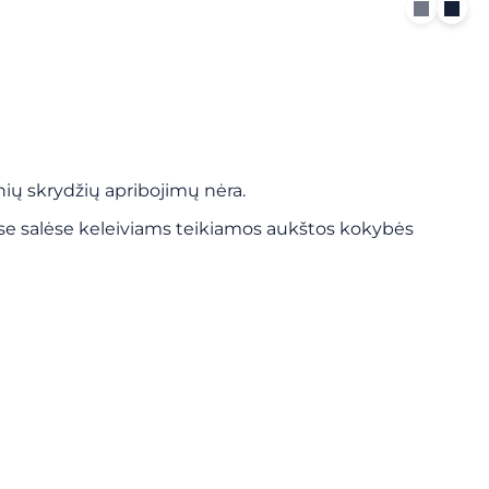
ktinių skrydžių apribojimų nėra.
ose salėse keleiviams teikiamos aukštos kokybės