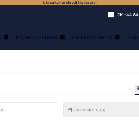
Užsisakykite skrydį šią vasarą!
JK
+44 84
s
Privatūs lėktuvai
Paskirties vietos
Api
 lėktuvo nuoma