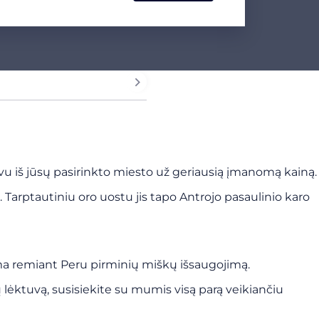
u iš jūsų pasirinkto miesto už geriausią įmanomą kainą.
Tarptautiniu oro uostu jis tapo Antrojo pasaulinio karo
 remiant Peru pirminių miškų išsaugojimą.
ėktuvą, susisiekite su mumis visą parą veikiančiu