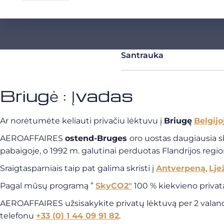
Santrauka
Briugė : Įvadas
Ar norėtumėte keliauti privačiu lėktuvu į
Briugę
Belgijo
AEROAFFAIRES
ostend-Bruges
oro uostas daugiausia s
pabaigoje, o 1992 m. galutinai perduotas Flandrijos regio
Sraigtasparniais taip pat galima skristi į
Antverpeną
,
Lje
Pagal mūsų programą ”
SkyCO2″
100 % kiekvieno priva
AEROAFFAIRES užsisakykite privatų lėktuvą per 2 valanda
telefonu
+33 (0) 1 44 09 91 82
.