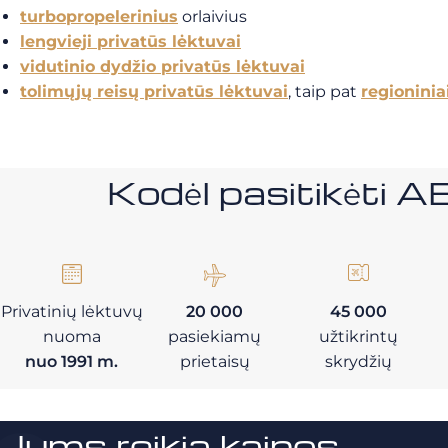
turbopropelerinius
orlaivius
lengvieji privatūs lėktuvai
vidutinio dydžio privatūs lėktuvai
tolimųjų reisų privatūs lėktuvai
, taip pat
regioninia
Kodėl pasitikėt
Privatinių lėktuvų
20 000
45 000
nuoma
pasiekiamų
užtikrintų
nuo 1991 m.
prietaisų
skrydžių
Jums reikia kainos