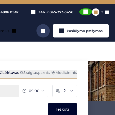
 4986 0547
JAV
+1845-373-3456
LT
e mus
Pasiūlymo prašymas
Ieškoti