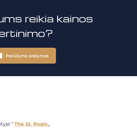
ums reikia kainos
vertinimo?
Pasiūlymo prašymas
tyje ”
The St. Regis
„.