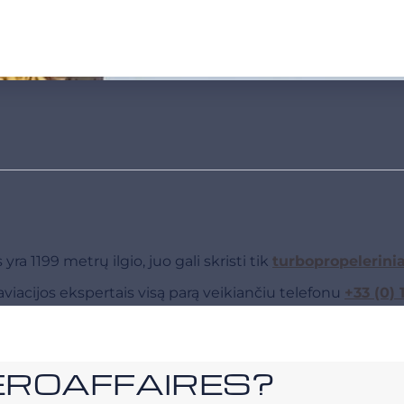
a 1199 metrų ilgio, juo gali skristi tik
turbopropelerinia
viacijos ekspertais visą parą veikiančiu telefonu
+33 (0) 
i AEROAFFAIRES?