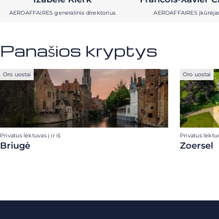
AEROAFFAIRES generalinis direktorius
AEROAFFAIRES įkūrėja
Panašios kryptys
Oro uostai
Oro uostai
Privatus lėktuvas į ir iš
Privatus lėktuva
Briugė
Zoersel