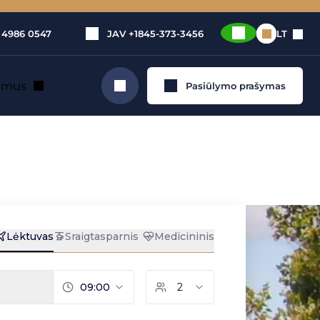
 4986 0547
JAV
+1845-373-3456
LT
e mus
Pasiūlymo prašymas
Ieškoti
ktuvo