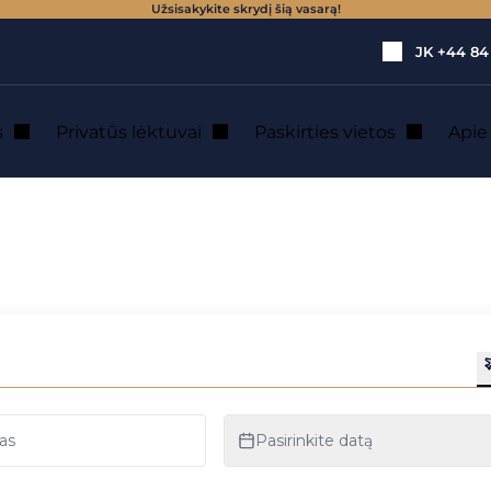
Užsisakykite skrydį šią vasarą!
JK
+44 84
s
Privatūs lėktuvai
Paskirties vietos
Api
den : privataus lė