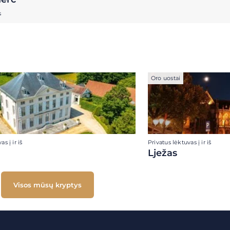
s
Oro uostai
s į ir iš
Privatus lėktuvas į ir iš
Lježas
Visos mūsų kryptys