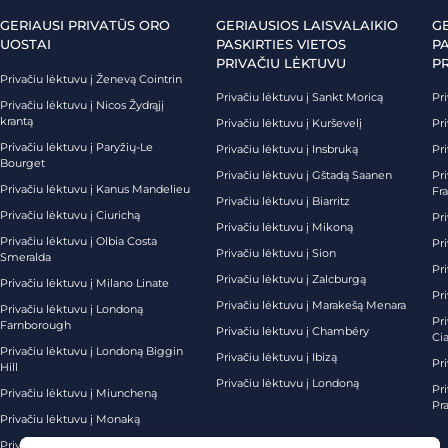
GERIAUSI PRIVATŪS ORO
GERIAUSIOS LAISVALAIKIO
G
UOSTAI
PASKIRTIES VIETOS
PA
PRIVAČIU LĖKTUVU
P
Privačiu lėktuvu į Ženevą Cointrin
Privačiu lėktuvu į Sankt Moricą
Pri
Privačiu lėktuvu į Nicos Žydrąjį
krantą
Privačiu lėktuvu į Kurševelį
Pri
Privačiu lėktuvu į Paryžių-Le
Privačiu lėktuvu į Insbruką
Pri
Bourget
Privačiu lėktuvu į Gštadą Saanen
Pri
Privačiu lėktuvu į Kanus Mandelieu
Fr
Privačiu lėktuvu į Biarritz
Privačiu lėktuvu į Ciurichą
Pri
Privačiu lėktuvu į Mikoną
Privačiu lėktuvu į Olbia Costa
Pri
Privačiu lėktuvu į Sion
Smeralda
Pri
Privačiu lėktuvu į Zalcburgą
Privačiu lėktuvu į Milano Linate
Pr
Privačiu lėktuvu į Marakešą Menara
Privačiu lėktuvu į Londoną
Pr
Farnborough
Privačiu lėktuvu į Chambéry
Ci
Privačiu lėktuvu į Londoną Biggin
Privačiu lėktuvu į Ibizą
Pr
Hill
Privačiu lėktuvu į Londoną
Pri
Privačiu lėktuvu į Miuncheną
Pra
Privačiu lėktuvu į Monaką
Privačiu lėktuvu į Palma de