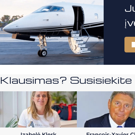
J
į
Klausimas? Susisiekit
Izabelė Klerk
Francois-Xavier C