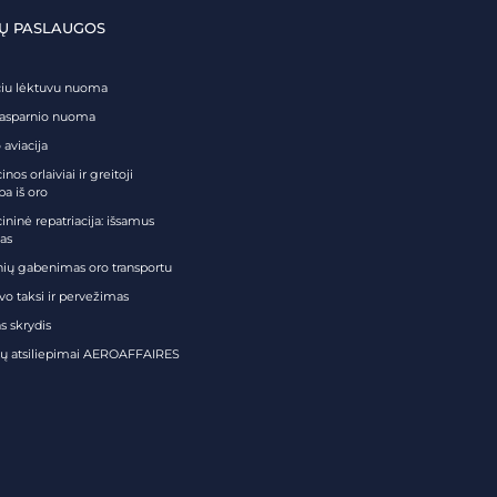
Ų PASLAUGOS
čiu lėktuvu nuoma
tasparnio nuoma
 aviacija
nos orlaiviai ir greitoji
ba iš oro
ininė repatriacija: išsamus
as
nių gabenimas oro transportu
vo taksi ir pervežimas
s skrydis
tų atsiliepimai AEROAFFAIRES