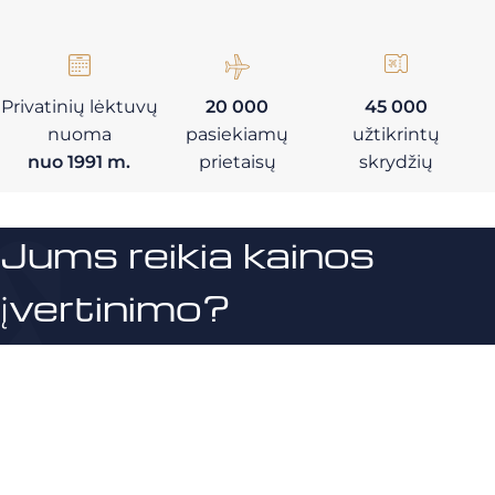
Privatinių lėktuvų
20 000
45 000
nuoma
pasiekiamų
užtikrintų
nuo 1991 m.
prietaisų
skrydžių
Jums reikia kainos
įvertinimo?