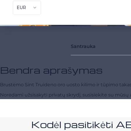
Santrauka
Bendra aprašymas
Brustemo Sint Truideno oro uosto kilimo ir tūpimo takas yr
Norėdami užsisakyti privatų skrydį, susisiekite su mūsų a
Kodėl pasitikėt