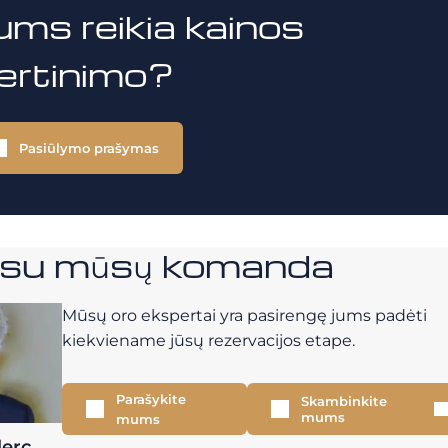
ums reikia kainos
vertinimo?
Pasiūlymo prašymas
e su mūsų komanda
Mūsų oro ekspertai yra pasirengę jums padėti
kiekviename jūsų rezervacijos etape.
Parašykite
Skambinkite
mums
mums
lerc