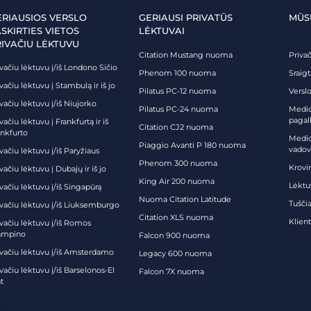
ERIAUSIOS VERSLO
GERIAUSI PRIVATŪS
MŪS
SKIRTIES VIETOS
LĖKTUVAI
RIVAČIU LĖKTUVU
Citation Mustang nuoma
Priva
vačiu lėktuvu į/iš Londono Sičio
Phenom 100 nuoma
Sraig
vačiu lėktuvu į Stambulą ir iš jo
Pilatus PC-12 nuoma
Verslo
vačiu lėktuvu į/iš Niujorko
Pilatus PC-24 nuoma
Medici
pagal
vačiu lėktuvu į Frankfurtą ir iš
Citation CJ2 nuoma
ankfurto
Medic
Piaggio Avanti P 180 nuoma
vadov
vačiu lėktuvu į/iš Paryžiaus
Phenom 300 nuoma
Krovi
vačiu lėktuvu į Dubajų ir iš jo
King Air 200 nuoma
Lėktu
vačiu lėktuvu į/iš Singapūrą
Nuoma Citation Latitude
Tuščia
ivačiu lėktuvu į/iš Liuksemburgo
Citation XLS nuoma
Klien
ivačiu lėktuvu į/iš Romos
ampino
Falcon 900 nuoma
ivačiu lėktuvu į/iš Amsterdamo
Legacy 600 nuoma
vačiu lėktuvu į/iš Barselonos-El
Falcon 7X nuoma
t