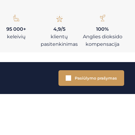
95 000+
4,9/5
100%
keleivių
klientų
Anglies dioksido
pasitenkinimas
kompensacija
Pasiūlymo prašymas