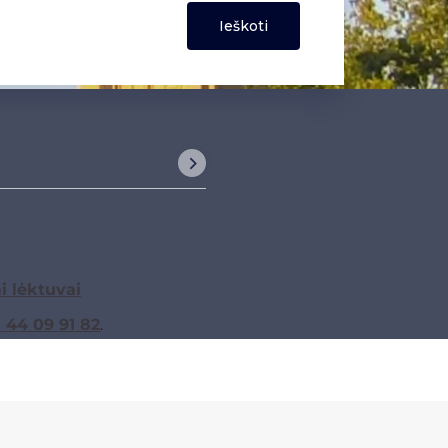
i lėktuvai
1 44 09 91 82
.