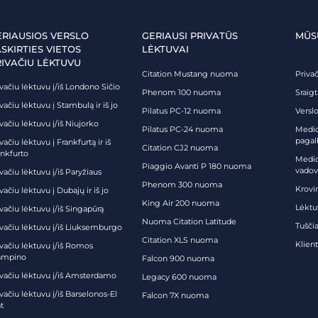
ERIAUSIOS VERSLO
GERIAUSI PRIVATŪS
MŪS
SKIRTIES VIETOS
LĖKTUVAI
RIVAČIU LĖKTUVU
Citation Mustang nuoma
Priva
vačiu lėktuvu į/iš Londono Sičio
Phenom 100 nuoma
Sraig
vačiu lėktuvu į Stambulą ir iš jo
Pilatus PC-12 nuoma
Verslo
vačiu lėktuvu į/iš Niujorko
Pilatus PC-24 nuoma
Medici
pagal
vačiu lėktuvu į Frankfurtą ir iš
Citation CJ2 nuoma
ankfurto
Medic
Piaggio Avanti P 180 nuoma
vadov
vačiu lėktuvu į/iš Paryžiaus
Phenom 300 nuoma
Krovi
vačiu lėktuvu į Dubajų ir iš jo
King Air 200 nuoma
Lėktu
vačiu lėktuvu į/iš Singapūrą
Nuoma Citation Latitude
Tuščia
ivačiu lėktuvu į/iš Liuksemburgo
Citation XLS nuoma
Klien
ivačiu lėktuvu į/iš Romos
ampino
Falcon 900 nuoma
ivačiu lėktuvu į/iš Amsterdamo
Legacy 600 nuoma
vačiu lėktuvu į/iš Barselonos-El
Falcon 7X nuoma
t