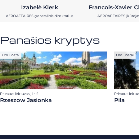
Izabelė Klerk
Francois-Xavier C
AEROAFFAIRES generalinis direktorius
AEROAFFAIRES įkūrėja
Panašios kryptys
Oro uostai
Oro uostai
Privatus lėktuvas į ir iš
Privatus lėktuva
Rzeszow Jasionka
Pila