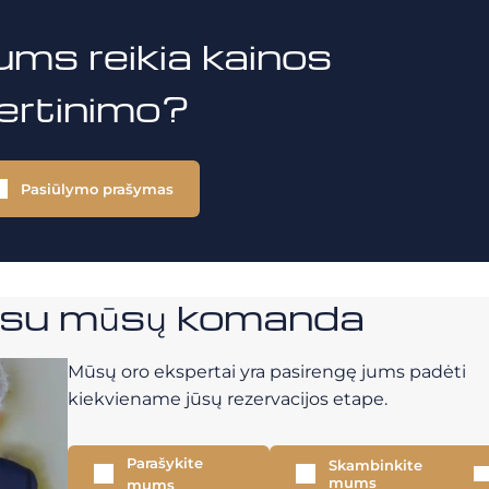
ums reikia kainos
vertinimo?
Pasiūlymo prašymas
e su mūsų komanda
Mūsų oro ekspertai yra pasirengę jums padėti
kiekviename jūsų rezervacijos etape.
Parašykite
Skambinkite
mums
mums