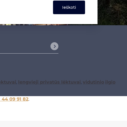
ėktuvai
,
lengvieji privatūs lėktuvai
,
vidutinio
ilgio
1 44 09 91 82
.