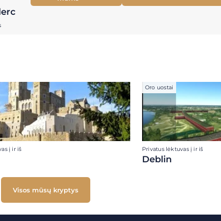
lerc
s
Oro uostai
s į ir iš
Privatus lėktuvas į ir iš
Deblin
Visos mūsų kryptys