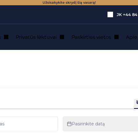
Užsisakykite skrydį šią vasarą!
JK
+44 84
s
Privatūs lėktuvai
Paskirties vietos
Api
rowo: privačių lė