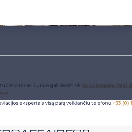
ūpimo takas, kuriuo gali skristi tik
turbopropeleriniai l
uvai
.
viacijos ekspertais visą parą veikiančiu telefonu
+33 (0) 