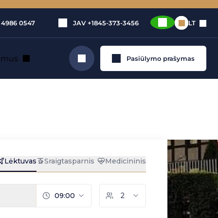
 4986 0547
JAV
+1845-373-3456
LT
e mus
Pasiūlymo prašymas
Ieškoti
ktuvų