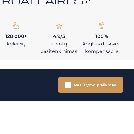
i AEROAFFAIRES?
120 000+
4,9/5
100%
keleivių
klientų
Anglies dioksido
pasitenkinimas
kompensacija
Pasiūlymo prašymas