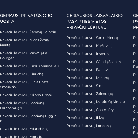
GERIAUSI PRIVATŪS ORO
GERIAUSIOS LAISVALAIKIO
G
UOSTAI
PASKIRTIES VIETOS
PA
PRIVAČIU LĖKTUVU
P
Privačiu lėktuvu į Ženevą Cointrin
Privačiu lėktuvu į Sankt Moricą
Pri
Privačiu lėktuvu į Nicos Žydrąjį
krantą
Privačiu lėktuvu į Kurševelį
Pri
Privačiu lėktuvu į Paryžių-Le
Privačiu lėktuvu į Insbruką
Pri
Bourget
Privačiu lėktuvu į Gštadą Saanen
Pri
Privačiu lėktuvu į Kanus Mandelieu
Fr
Privačiu lėktuvu į Biarritz
Privačiu lėktuvu į Ciurichą
Pri
Privačiu lėktuvu į Mikoną
Privačiu lėktuvu į Olbia Costa
Pri
Privačiu lėktuvu į Sion
Smeralda
Pri
Privačiu lėktuvu į Zalcburgą
Privačiu lėktuvu į Milano Linate
Pr
Privačiu lėktuvu į Marakešą Menara
Privačiu lėktuvu į Londoną
Pr
Farnborough
Privačiu lėktuvu į Chambéry
Ci
Privačiu lėktuvu į Londoną Biggin
Privačiu lėktuvu į Ibizą
Pr
Hill
Privačiu lėktuvu į Londoną
Pri
Privačiu lėktuvu į Miuncheną
Pra
Privačiu lėktuvu į Monaką