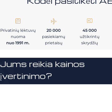
Kodėl pasitikėt
Privatinių lėktuvų
20 000
45 000
nuoma
pasiekiamų
užtikrintų
nuo 1991 m.
prietaisų
skrydžių
Jums reikia kainos
įvertinimo?