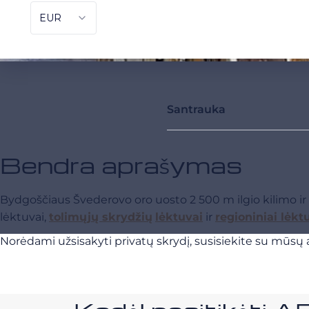
Santrauka
Bendra aprašymas
Bydgoščiaus Švederovo oro uosto 2 500 m ilgio kilimo ir t
lėktuvai,
tolimųjų skrydžių
lėktuvai
ir
regioniniai lėkt
Norėdami užsisakyti privatų skrydį, susisiekite su mūsų a