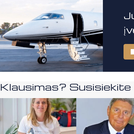
J
į
Klausimas? Susisiekit