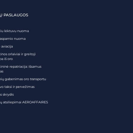
Ų PASLAUGOS
čiu lėktuvu nuoma
tasparnio nuoma
 aviacija
nos orlaiviai ir greitoji
ba iš oro
ininė repatriacija: išsamus
as
nių gabenimas oro transportu
vo taksi ir pervežimas
s skrydis
tų atsiliepimai AEROAFFAIRES