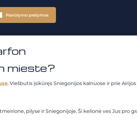
Pasiūlymo prašymas
rfon
on mieste?
use
. Viešbutis įsikūręs Sniegonijos kalnuose ir prie Airijo
eirione, pilyse ir Sniegonijoje. Ši kelionė ves Jus pro gr