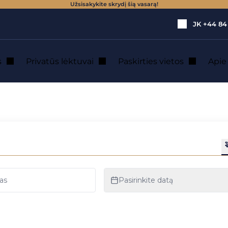
Užsisakykite skrydį šią vasarą!
JK
+44 84
s
Privatūs lėktuvai
Paskirties vietos
Api
nuoma Caernarfon