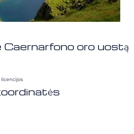
ie Caernarfono oro uostą
 licencijos
koordinatės