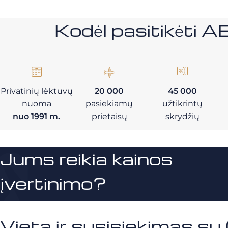
Kodėl pasitikėt
Privatinių lėktuvų
20 000
45 000
nuoma
pasiekiamų
užtikrintų
nuo 1991 m.
prietaisų
skrydžių
Jums reikia kainos
įvertinimo?
Vieta ir susisiekimas s