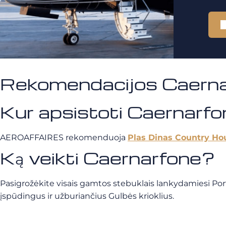
Rekomendacijos Caerna
Kur apsistoti Caernarf
AEROAFFAIRES rekomenduoja
Plas Dinas Country Ho
Ką veikti Caernarfone?
Pasigrožėkite visais gamtos stebuklais lankydamiesi Portm
įspūdingus ir užburiančius Gulbės krioklius.