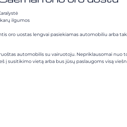
Karalystė
vakarų ilgumos
tis oro uostas lengvai pasiekiamas automobiliu arba taks
štas automobilis su vairuotoju. Nepriklausomai nuo to, 
veš į susitikimo vietą arba bus jūsų paslaugoms visą viešn