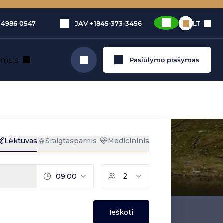
 4986 0547
JAV
+1845-373-3456
LT
e mus
Pasiūlymo prašymas
Ieškoti