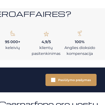
i AEROAFFAIRES?
95 000+
4,9/5
100%
keleivių
klientų
Anglies dioksido
pasitenkinimas
kompensacija
Pasiūlymo prašymas
u Caernarfono oro uostu