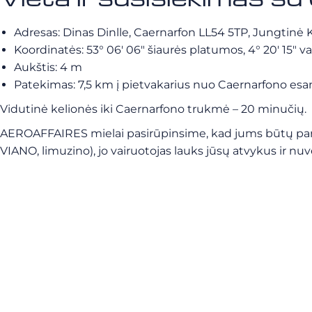
Adresas: Dinas Dinlle, Caernarfon LL54 5TP, Jungtinė 
Koordinatės: 53° 06′ 06″ šiaurės platumos, 4° 20′ 15″ 
Aukštis: 4 m
Patekimas: 7,5 km į pietvakarius nuo Caernarfono esan
Vidutinė kelionės iki Caernarfono trukmė – 20 minučių.
AEROAFFAIRES mielai pasirūpinsime, kad jums būtų paruo
VIANO, limuzino), jo vairuotojas lauks jūsų atvykus ir nu