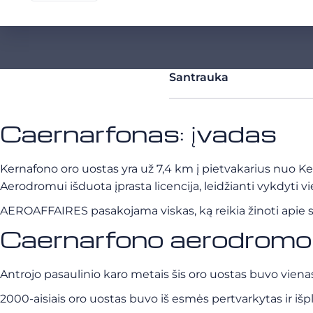
Santrauka
Caernarfonas: įvadas
Kernafono
oro uostas
yra už 7,4 km į pietvakarius nuo Ke
Aerodromui išduota įprasta licencija, leidžianti vykdyti 
AEROAFFAIRES pasakojama viskas, ką reikia žinoti apie s
Caernarfono aerodromo i
Antrojo pasaulinio karo metais šis oro uostas buvo vien
2000-aisiais oro uostas buvo iš esmės pertvarkytas ir išpl