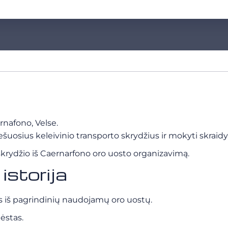
rnafono, Velse.
viešuosius keleivinio transporto skrydžius ir mokyti skrai
krydžio iš Caernarfono oro uosto organizavimą.
storija
as iš pagrindinių naudojamų oro uostų.
ėstas.