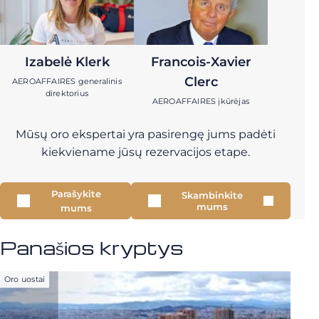
Izabelė Klerk
Francois-Xavier
Clerc
AEROAFFAIRES generalinis
direktorius
AEROAFFAIRES įkūrėjas
Mūsų oro ekspertai yra pasirengę jums padėti
kiekviename jūsų rezervacijos etape.
Parašykite
Skambinkite
mums
mums
Panašios kryptys
Oro uostai