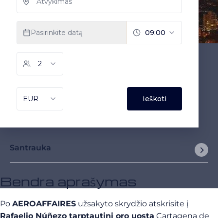
Santrauka
Bendra aprašymas
Po
AEROAFFAIRES
užsakyto skrydžio atskrisite į
Rafaelio Núñezo tarptautinį oro uostą
Cartagena de