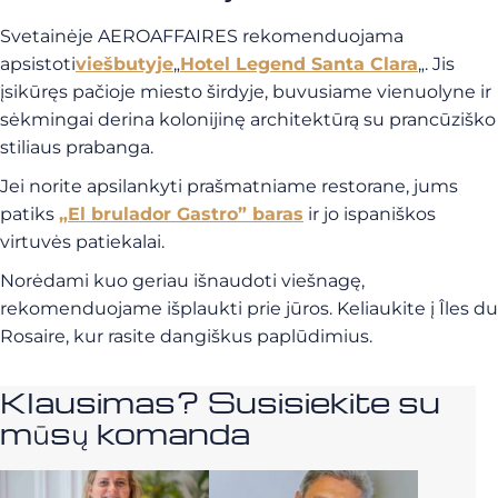
Svetainėje AEROAFFAIRES rekomenduojama
apsistoti
viešbutyje
„
Hotel Legend Santa Clara
„. Jis
įsikūręs pačioje miesto širdyje, buvusiame vienuolyne ir
sėkmingai derina kolonijinę architektūrą su prancūziško
stiliaus prabanga.
Jei norite apsilankyti prašmatniame restorane, jums
patiks
„El brulador Gastro” baras
ir jo ispaniškos
virtuvės patiekalai.
Norėdami kuo geriau išnaudoti viešnagę,
rekomenduojame išplaukti prie jūros. Keliaukite į Îles du
Rosaire, kur rasite dangiškus paplūdimius.
Klausimas? Susisiekite su
mūsų komanda