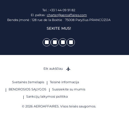
Tel. : +33 1 44 09 91 82
El. paštas :
charter@aeroaffaires.com
Bendra įmonė : 128 rue de la Boétie 75008 Paryžius PRANCŪZIJA
SEKITE MUS!
Eik aukščiau
Svetainės žemėlapis
Teisinė informacija
BENDROSIOS SĄLYGOS
Susisiekite su mumis
Sankcijų laikymosi politika
© 2026 AEROAFFAIRES. Visos teisės saugomos.