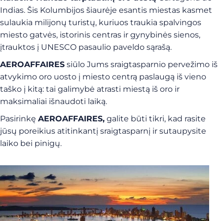
Indias. Šis Kolumbijos šiaurėje esantis miestas kasmet
sulaukia milijonų turistų, kuriuos traukia spalvingos
miesto gatvės, istorinis centras ir gynybinės sienos,
įtrauktos į UNESCO pasaulio paveldo sąrašą.
AEROAFFAIRES
siūlo Jums sraigtasparnio pervežimo iš
atvykimo oro uosto į miesto centrą paslaugą iš vieno
taško į kitą: tai galimybė atrasti miestą iš oro ir
maksimaliai išnaudoti laiką.
Pasirinkę
AEROAFFAIRES,
galite būti tikri, kad rasite
jūsų poreikius atitinkantį sraigtasparnį ir sutaupysite
laiko bei pinigų.