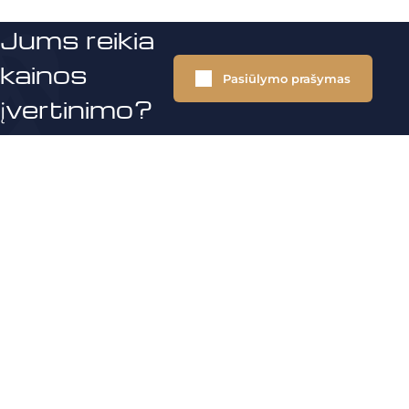
Jums reikia
kainos
Pasiūlymo prašymas
įvertinimo?