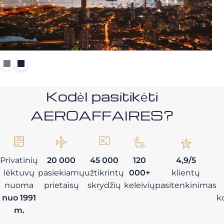
Kodėl pasitikėti
AEROAFFAIRES?
Privatinių
20 000
45 000
120
4,9/5
lėktuvų
pasiekiamų
užtikrintų
000+
klientų
nuoma
prietaisų
skrydžių
keleivių
pasitenkinimas
nuo 1991
k
m.