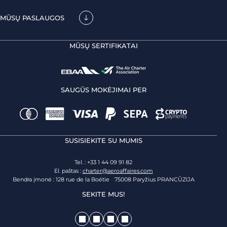
MŪSŲ PASLAUGOS
MŪSŲ SERTIFIKATAI
SAUGŪS MOKĖJIMAI PER
SUSISIEKITE SU MUMIS
Tel. : +33 1 44 09 91 82
El. paštas :
charter@aeroaffaires.com
Bendra įmonė : 128 rue de la Boétie 75008 Paryžius PRANCŪZIJA
SEKITE MUS!