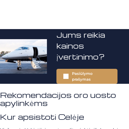
Jums reikia
kainos
įvertinimo?
Pasiūlymo
prašymas
Rekomendacijos oro uosto
apylinkėms
Kur apsistoti Celėje