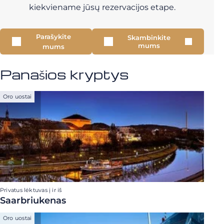
kiekviename jūsų rezervacijos etape.
Parašykite
Skambinkite
mums
mums
Panašios kryptys
Oro uostai
Privatus lėktuvas į ir iš
Saarbriukenas
Oro uostai