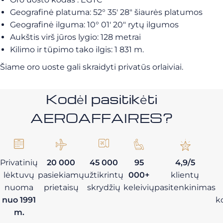
Geografinė platuma: 52° 35′ 28″ šiaurės platumos
Geografinė ilguma: 10° 01′ 20″ rytų ilgumos
Aukštis virš jūros lygio: 128 metrai
Kilimo ir tūpimo tako ilgis: 1 831 m.
Šiame oro uoste gali skraidyti privatūs orlaiviai.
Kodėl pasitikėti
AEROAFFAIRES?
Privatinių
20 000
45 000
95
4,9/5
lėktuvų
pasiekiamų
užtikrintų
000+
klientų
nuoma
prietaisų
skrydžių
keleivių
pasitenkinimas
nuo 1991
k
m.