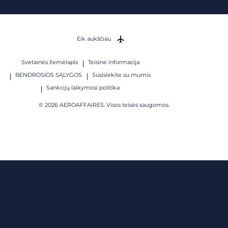
Eik aukščiau
Svetainės žemėlapis
Teisinė informacija
BENDROSIOS SĄLYGOS
Susisiekite su mumis
Sankcijų laikymosi politika
© 2026 AEROAFFAIRES. Visos teisės saugomos.