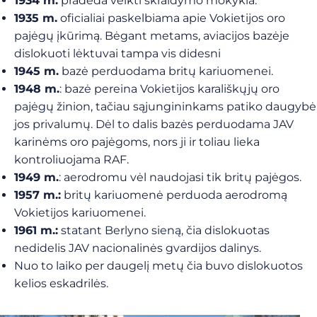
1934 m.
pradeda veikti skraidymo mokykla.
1935 m.
oficialiai paskelbiama apie Vokietijos oro
pajėgų įkūrimą. Bėgant metams, aviacijos bazėje
dislokuoti lėktuvai tampa vis didesni
1945 m.
bazė perduodama britų kariuomenei.
1948 m.
: bazė pereina Vokietijos karališkųjų oro
pajėgų žinion, tačiau sąjungininkams patiko daugybė
jos privalumų. Dėl to dalis bazės perduodama JAV
karinėms oro pajėgoms, nors ji ir toliau lieka
kontroliuojama RAF.
1949 m.
: aerodromu vėl naudojasi tik britų pajėgos.
1957 m.:
britų kariuomenė perduoda aerodromą
Vokietijos kariuomenei.
1961 m.:
statant Berlyno sieną, čia dislokuotas
nedidelis JAV nacionalinės gvardijos dalinys.
Nuo to laiko per daugelį metų čia buvo dislokuotos
kelios eskadrilės.