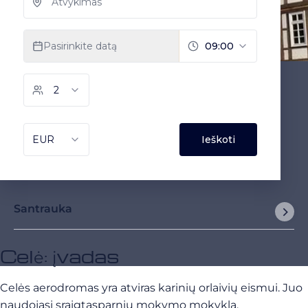
Santrauka
Celė: įvadas
Celės aerodromas yra atviras karinių orlaivių eismui. Juo
naudojasi sraigtasparnių mokymo mokykla,