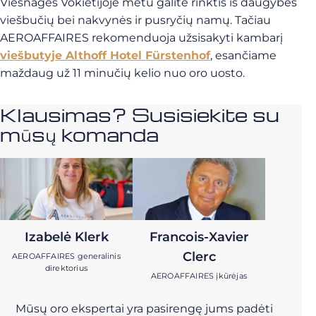
Viešnagės Vokietijoje metu galite rinktis iš daugybės
viešbučių bei nakvynės ir pusryčių namų. Tačiau
AEROAFFAIRES rekomenduoja užsisakyti kambarį
viešbutyje Althoff Hotel Fürstenhof
, esančiame
maždaug už 11 minučių kelio nuo oro uosto.
Klausimas? Susisiekite su
mūsų komanda
Izabelė Klerk
Francois-Xavier
Clerc
AEROAFFAIRES generalinis
direktorius
AEROAFFAIRES įkūrėjas
Mūsų oro ekspertai yra pasirengę jums padėti