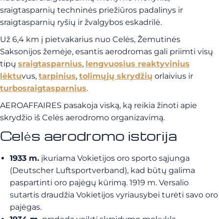
sraigtasparnių techninės priežiūros padalinys ir
sraigtasparnių ryšių ir žvalgybos eskadrilė.
Už 6,4 km į pietvakarius nuo Celės, Žemutinės
Saksonijos žemėje, esantis aerodromas gali priimti visų
tipų
sraigtasparnius
,
lengvuosius reaktyvinius
lėktu
vus,
tarpinius
,
tolimųjų skrydžių
orlaivius ir
turbosraigtasparnius
.
AEROAFFAIRES pasakoja viską, ką reikia žinoti apie
skrydžio iš Celės aerodromo organizavimą.
Celės aerodromo istorija
1933 m.
įkuriama Vokietijos oro sporto sąjunga
(Deutscher Luftsportverband), kad būtų galima
paspartinti oro pajėgų kūrimą. 1919 m. Versalio
sutartis draudžia Vokietijos vyriausybei turėti savo oro
pajėgas.