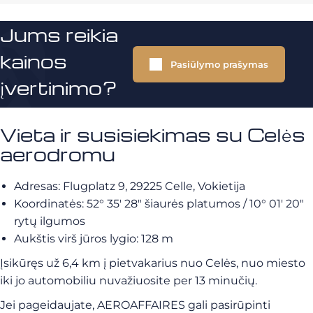
Jums reikia
kainos
Pasiūlymo prašymas
įvertinimo?
Vieta ir susisiekimas su Celės
aerodromu
Adresas: Flugplatz 9, 29225 Celle, Vokietija
Koordinatės: 52° 35′ 28″ šiaurės platumos / 10° 01′ 20″
rytų ilgumos
Aukštis virš jūros lygio: 128 m
Įsikūręs už 6,4 km į pietvakarius nuo Celės, nuo miesto
iki jo automobiliu nuvažiuosite per 13 minučių.
Jei pageidaujate, AEROAFFAIRES gali pasirūpinti