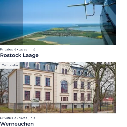
Privatus lėktuvas į ir iš
Rostock Laage
Oro uostai
Privatus lėktuvas į ir iš
Werneuchen