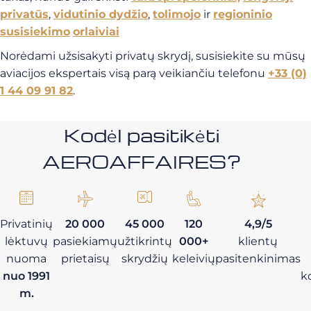
privatūs
,
vidutinio dydžio
,
tolimojo
ir
regioninio
susisiekimo
orlaiviai
Norėdami užsisakyti privatų skrydį, susisiekite su mūsų
aviacijos ekspertais visą parą veikiančiu telefonu
+33 (0)
1 44 09 91 82
.
Kodėl pasitikėti
AEROAFFAIRES?
Privatinių
20 000
45 000
120
4,9/5
lėktuvų
pasiekiamų
užtikrintų
000+
klientų
nuoma
prietaisų
skrydžių
keleivių
pasitenkinimas
nuo 1991
k
m.