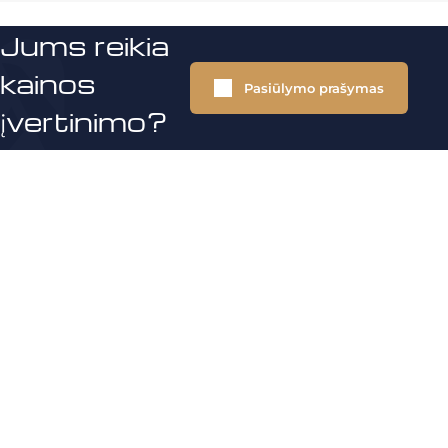
Jums reikia
kainos
Pasiūlymo prašymas
įvertinimo?