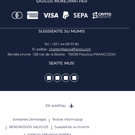
SAUGŪS MOKĖJIMAI PER
SUSISIEKITE SU MUMIS
Tel. : +33 1 44 09 91 82
El. paštas :
charter@aeroaffaires.com
Bendra įmonė : 128 rue de la Boétie 75008 Paryžius PRANCŪZIJA
SEKITE MUS!
Eik aukščiau
Svetainės žemėlapis
Teisinė informacija
BENDROSIOS SĄLYGOS
Susisiekite su mumis
Sankcijų laikymosi politika