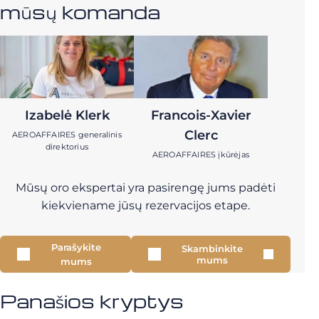
mūsų komanda
Izabelė Klerk
Francois-Xavier
Clerc
AEROAFFAIRES generalinis
direktorius
AEROAFFAIRES įkūrėjas
Mūsų oro ekspertai yra pasirengę jums padėti
kiekviename jūsų rezervacijos etape.
Parašykite
Skambinkite
mums
mums
Panašios kryptys