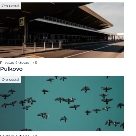
Oro uostai
Privatus lėktuvas į ir iš
Pulkovo
Oro uostai