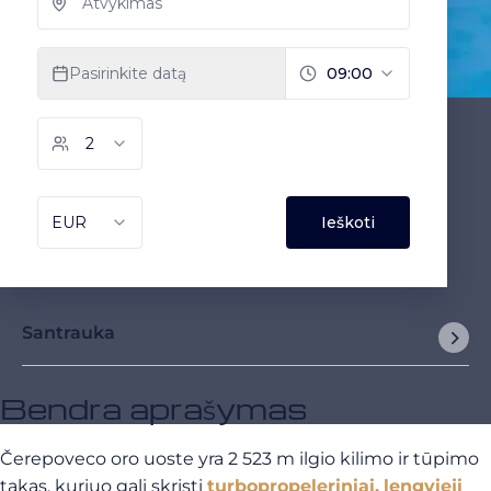
Santrauka
Bendra aprašymas
Čerepoveco oro uoste yra 2 523 m ilgio kilimo ir tūpimo
takas, kuriuo gali skristi
turbopropeleriniai,
lengvieji