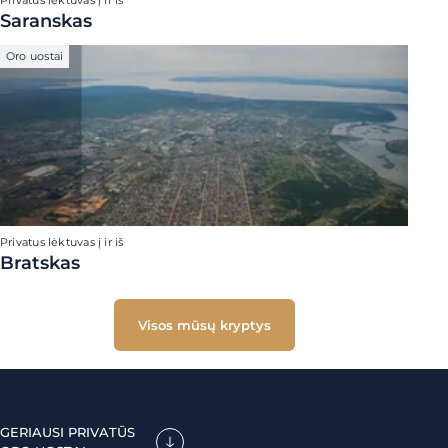
Privatus lėktuvas į ir iš
Saranskas
Oro uostai
Privatus lėktuvas į ir iš
Bratskas
Visos mūsų kryptys
GERIAUSI PRIVATŪS