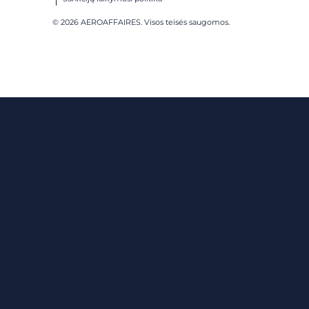
© 2026 AEROAFFAIRES. Visos teisės saugomos.