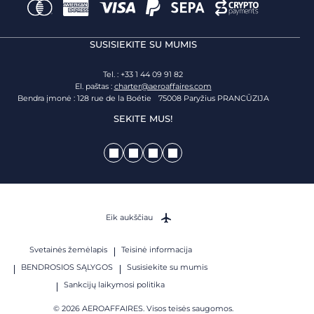
SUSISIEKITE SU MUMIS
Tel. : +33 1 44 09 91 82
El. paštas :
charter@aeroaffaires.com
Bendra įmonė : 128 rue de la Boétie 75008 Paryžius PRANCŪZIJA
SEKITE MUS!
Eik aukščiau
Svetainės žemėlapis
Teisinė informacija
BENDROSIOS SĄLYGOS
Susisiekite su mumis
Sankcijų laikymosi politika
© 2026 AEROAFFAIRES. Visos teisės saugomos.