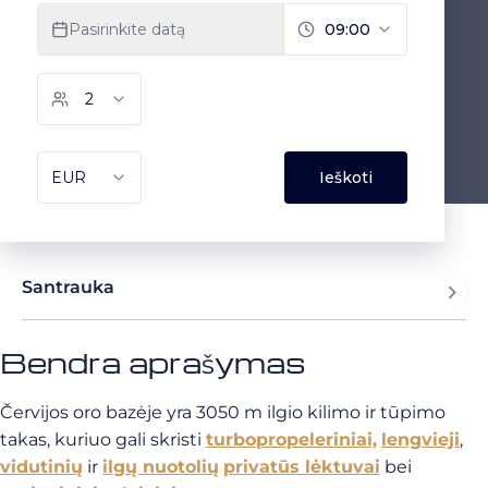
Santrauka
Bendra aprašymas
Červijos oro bazėje yra 3050 m ilgio kilimo ir tūpimo
takas, kuriuo gali skristi
turbopropeleriniai,
lengvieji
,
vidutinių
ir
ilgų nuotolių
privatūs lėktuvai
bei