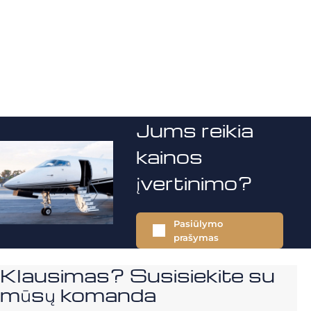
Jums reikia
kainos
įvertinimo?
Pasiūlymo
prašymas
Klausimas? Susisiekite su
mūsų komanda