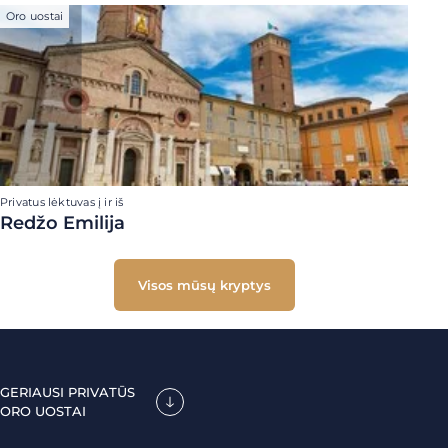
Oro uostai
Privatus lėktuvas į ir iš
Redžo Emilija
Visos mūsų kryptys
GERIAUSI PRIVATŪS
ORO UOSTAI