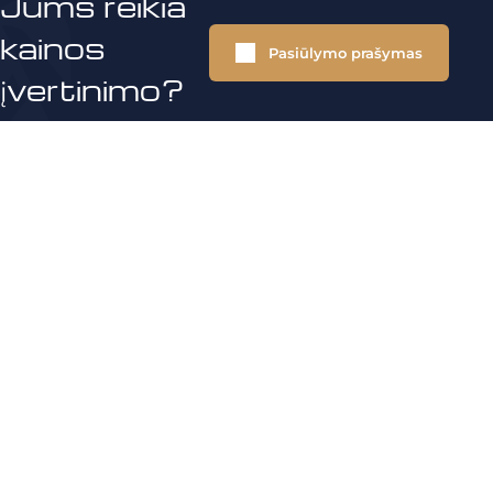
Jums reikia
kainos
Pasiūlymo prašymas
įvertinimo?