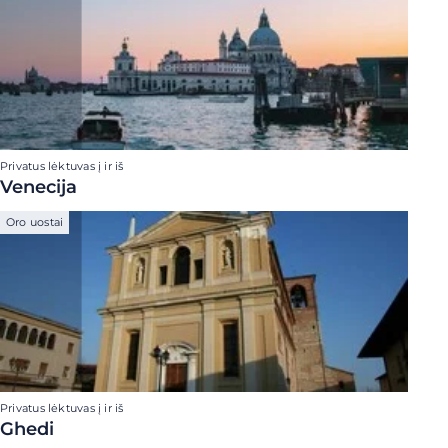
Privatus lėktuvas į ir iš
Venecija
Oro uostai
Privatus lėktuvas į ir iš
Ghedi