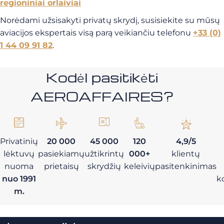
regioniniai orlaiviai
Norėdami užsisakyti privatų skrydį, susisiekite su mūsų
aviacijos ekspertais visą parą veikiančiu telefonu
+33 (0)
1 44 09 91 82
.
Kodėl pasitikėti
AEROAFFAIRES?
Privatinių
20 000
45 000
120
4,9/5
lėktuvų
pasiekiamų
užtikrintų
000+
klientų
nuoma
prietaisų
skrydžių
keleivių
pasitenkinimas
nuo 1991
k
m.