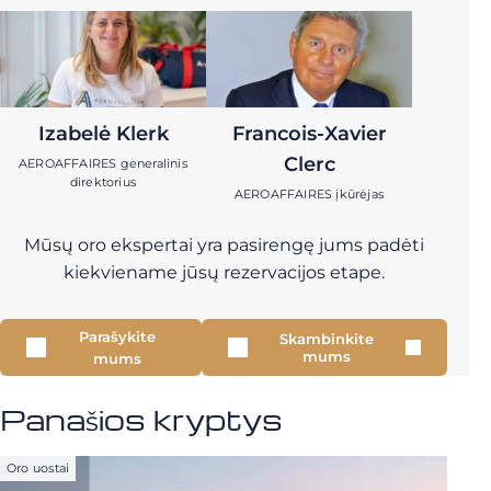
Izabelė Klerk
Francois-Xavier
Clerc
AEROAFFAIRES generalinis
direktorius
AEROAFFAIRES įkūrėjas
Mūsų oro ekspertai yra pasirengę jums padėti
kiekviename jūsų rezervacijos etape.
Parašykite
Skambinkite
mums
mums
Panašios kryptys
Oro uostai