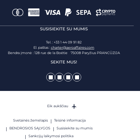
SUSISIEKITE SU MUMIS
Tel. : +33 1 44 09 91 82
El. paštas :
charter@aeroaffaires.com
Bendra įmonė : 128 rue de la Boétie 75008 Paryžius PRANCŪZIJA
SEKITE MUS!
Eik aukščiau
Svetainės žemėlapis
Teisinė informacija
BENDROSIOS SĄLYGOS
Susisiekite su mumis
Sankcijų laikymosi politika