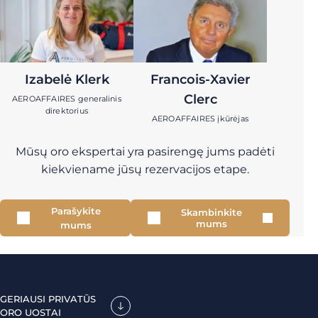
Izabelė Klerk
Francois-Xavier
Clerc
AEROAFFAIRES generalinis
direktorius
AEROAFFAIRES įkūrėjas
Mūsų oro ekspertai yra pasirengę jums padėti
kiekviename jūsų rezervacijos etape.
Parašykite
Skambinkite
mums
mums
GERIAUSI PRIVATŪS
ORO UOSTAI