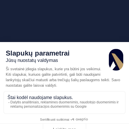
Pasiūlymo
Skambinkite