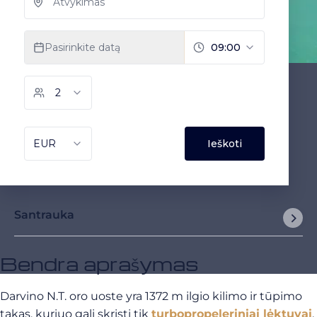
Santrauka
Bendra aprašymas
Darvino N.T. oro uoste yra 1372 m ilgio kilimo ir tūpimo
takas, kuriuo gali skristi tik
turbopropeleriniai lėktuvai
.