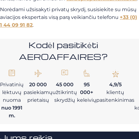
Norėdami užsisakyti privatų skrydį, susisiekite su mūsų
aviacijos ekspertais visą parą veikiančiu telefonu
+33 (0)
1 44 09 91 82
.
Kodėl pasitikėti
AEROAFFAIRES?
Privatinių
20 000
45 000
95
4,9/5
lėktuvų
pasiekiamų
užtikrintų
000+
klientų
nuoma
prietaisų
skrydžių
keleivių
pasitenkinimas
nuo 1991
k
m.
Jums reikia