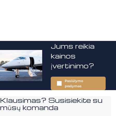
Jums reikia
kainos
įvertinimo?
Pasiūlymo
prašymas
Klausimas? Susisiekite su
mūsų komanda