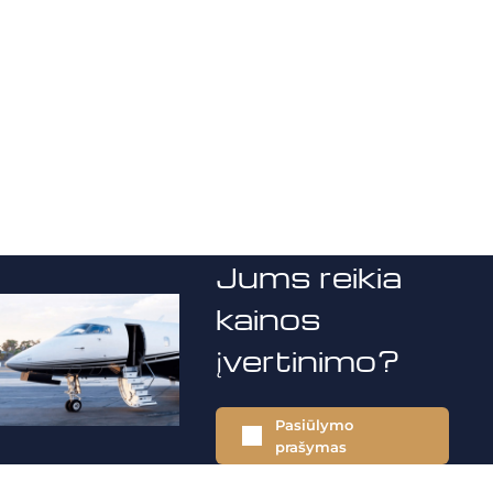
Jums reikia
kainos
įvertinimo?
Pasiūlymo
prašymas