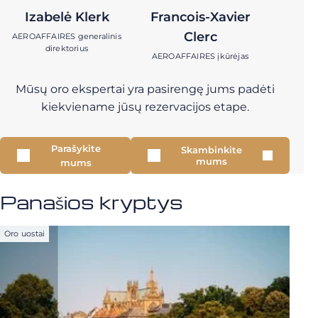
Izabelė Klerk
Francois-Xavier
Clerc
AEROAFFAIRES generalinis
direktorius
AEROAFFAIRES įkūrėjas
Mūsų oro ekspertai yra pasirengę jums padėti
kiekviename jūsų rezervacijos etape.
Parašykite
Skambinkite
mums
mums
Panašios kryptys
Oro uostai