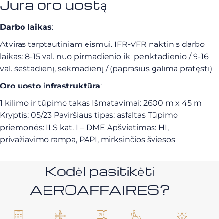
Jura oro uostą
Darbo laikas
:
Atviras tarptautiniam eismui. IFR-VFR naktinis darbo
laikas: 8-15 val. nuo pirmadienio iki penktadienio / 9-16
val. šeštadienį, sekmadienį / (paprašius galima pratęsti)
Oro uosto infrastruktūra
:
1 kilimo ir tūpimo takas Išmatavimai: 2600 m x 45 m
Kryptis: 05/23 Paviršiaus tipas: asfaltas Tūpimo
priemonės: ILS kat. I – DME Apšvietimas: HI,
privažiavimo rampa, PAPI, mirksinčios šviesos
Kodėl pasitikėti
AEROAFFAIRES?