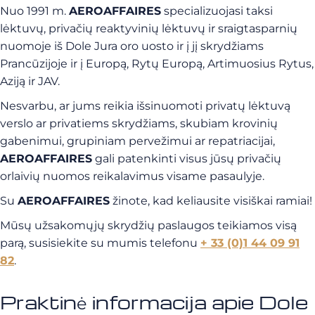
Nuo 1991 m.
AEROAFFAIRES
specializuojasi taksi
lėktuvų, privačių reaktyvinių lėktuvų ir sraigtasparnių
nuomoje iš Dole Jura oro uosto ir į jį skrydžiams
Prancūzijoje ir į Europą, Rytų Europą, Artimuosius Rytus,
Aziją ir JAV.
Nesvarbu, ar jums reikia išsinuomoti privatų lėktuvą
verslo ar privatiems skrydžiams, skubiam krovinių
gabenimui, grupiniam pervežimui ar repatriacijai,
AEROAFFAIRES
gali patenkinti visus jūsų privačių
orlaivių nuomos reikalavimus visame pasaulyje.
Su
AEROAFFAIRES
žinote, kad keliausite visiškai ramiai!
Mūsų užsakomųjų skrydžių paslaugos teikiamos visą
parą, susisiekite su mumis telefonu
+ 33 (0)1 44 09 91
82
.
Praktinė informacija apie Dole