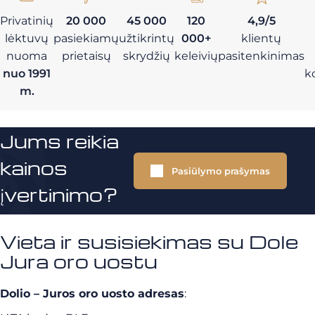
Privatinių
20 000
45 000
120
4,9/5
lėktuvų
pasiekiamų
užtikrintų
000+
klientų
nuoma
prietaisų
skrydžių
keleivių
pasitenkinimas
nuo 1991
k
m.
Jums reikia
kainos
Pasiūlymo prašymas
įvertinimo?
Vieta ir susisiekimas su Dole
Jura oro uostu
Dolio – Juros oro uosto adresas
: