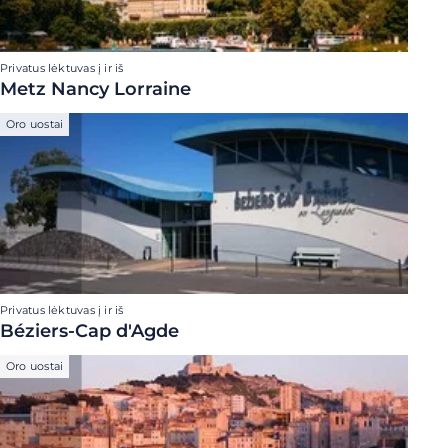
Privatus lėktuvas į ir iš
Metz Nancy Lorraine
Oro uostai
Privatus lėktuvas į ir iš
Béziers-Cap d'Agde
Oro uostai