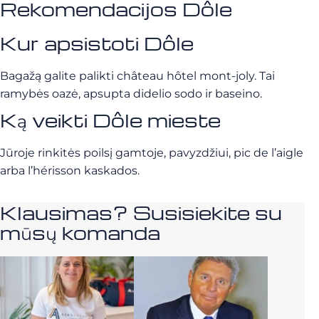
Rekomendacijos Dôle
Kur apsistoti Dôle
Bagažą galite palikti château hôtel mont-joly. Tai
ramybės oazė, apsupta didelio sodo ir baseino.
Ką veikti Dôle mieste
Jūroje rinkitės poilsį gamtoje, pavyzdžiui, pic de l’aigle
arba l’hérisson kaskados.
Klausimas? Susisiekite su
mūsų komanda