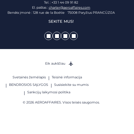
Tel. : +33 1 44 09 91 82
El. paštas :
charter@aeroaffaires.com
Bendra įmonė : 128 rue de la Boétie 75008 Paryžius PRANCŪZIJA
SEKITE MUS!
Eik aukščiau
Svetainės žemėlapis
Teisinė informacija
BENDROSIOS SĄLYGOS
Susisiekite su mumis
Sankcijų laikymosi politika
© 2026 AEROAFFAIRES. Visos teisės saugomos.