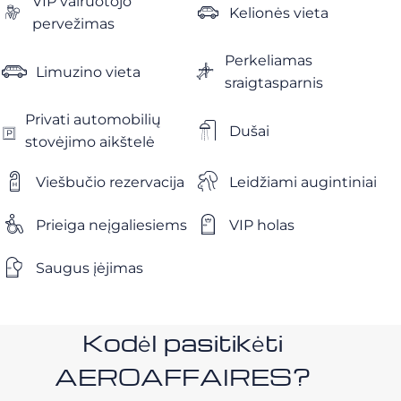
VIP vairuotojo
Kelionės vieta
pervežimas
Perkeliamas
Limuzino vieta
sraigtasparnis
Privati ​​automobilių
Dušai
stovėjimo aikštelė
Viešbučio rezervacija
Leidžiami augintiniai
Prieiga neįgaliesiems
VIP holas
Saugus įėjimas
Kodėl pasitikėti
AEROAFFAIRES?