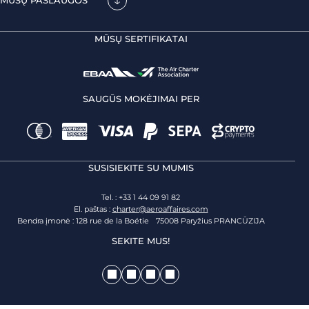
MŪSŲ PASLAUGOS
MŪSŲ SERTIFIKATAI
SAUGŪS MOKĖJIMAI PER
SUSISIEKITE SU MUMIS
Tel. : +33 1 44 09 91 82
El. paštas :
charter@aeroaffaires.com
Bendra įmonė : 128 rue de la Boétie 75008 Paryžius PRANCŪZIJA
SEKITE MUS!