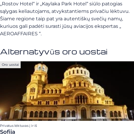
„Rostov Hotel“ ir „Kaylaka Park Hotel“ siūlo patogias
sąlygas keliautojams, atvykstantiems privačiu lėktuvu.
Šiame regione taip pat yra autentiškų svečių namų,
kuriuos gali padėti surasti jūsų aviacijos ekspertas „
AEROAFFAIRES “.
Alternatyvūs oro uostai
Oro uostai
Privatus lėktuvas į ir iš
Sofija