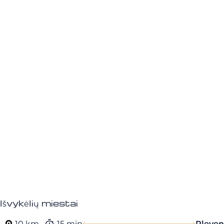
Išvykėlių miestai
10 km
15 min
Pleven