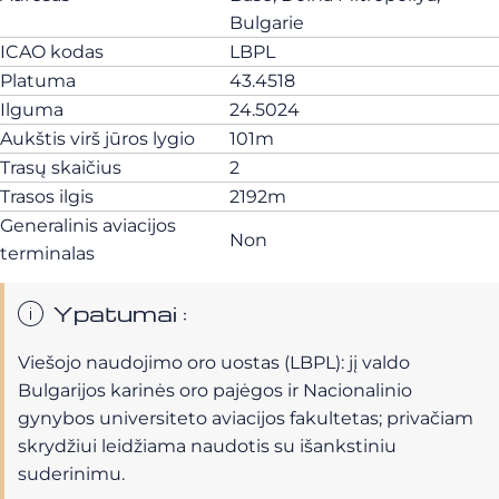
Bulgarie
ICAO kodas
LBPL
Platuma
43.4518
Ilguma
24.5024
Aukštis virš jūros lygio
101m
Trasų skaičius
2
Trasos ilgis
2192m
Generalinis aviacijos
Non
terminalas
Ypatumai :
Viešojo naudojimo oro uostas (LBPL): jį valdo
Bulgarijos karinės oro pajėgos ir Nacionalinio
gynybos universiteto aviacijos fakultetas; privačiam
skrydžiui leidžiama naudotis su išankstiniu
suderinimu.