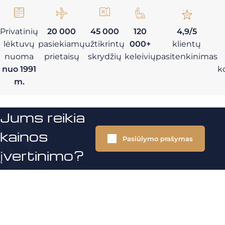
Privatinių
20 000
45 000
120
4,9/5
lėktuvų
pasiekiamų
užtikrintų
000+
klientų
nuoma
prietaisų
skrydžių
keleivių
pasitenkinimas
nuo 1991
k
m.
Jums reikia
kainos
Pasiūlymo prašymas
įvertinimo?