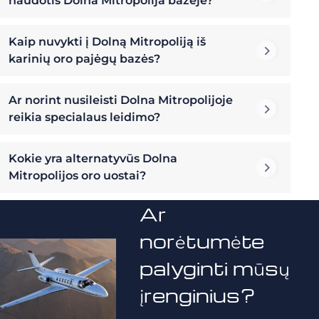
naudotis Dolna Mitropolija bazėje?
Kaip nuvykti į Dolną Mitropoliją iš
karinių oro pajėgų bazės?
Ar norint nusileisti Dolna Mitropolijoje
reikia specialaus leidimo?
Kokie yra alternatyvūs Dolna
Mitropolijos oro uostai?
Ar
norėtumėte
palyginti mūsų
įrenginius?