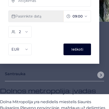
Santrauka
Dolnos metropolija: įvadas
Dolna Mitropolija yra nedidelis miestelis šiaurės
Bulgarijos Pleveno provincijoje, maždaug už dešimties