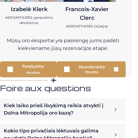
Izabelė Klerk
Francois-Xavier
Clerc
AEROAFFAIRES generalinis
direktorius
AEROAFFAIRES įkūrėjas
Mūsų oro ekspertai yra pasirengę jums padėti
kiekviename jūsų rezervacijos etape.
Parašykite
Skambinkite
mums
mums
Foire aux questions
Kiek laiko prieš išvykimą reikia atvykti į
Dolna Mitropolija oro bazę?
Kokio tipo privačiais lėktuvais galima