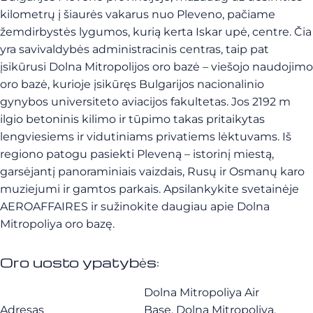
kilometrų į šiaurės vakarus nuo Pleveno, pačiame
žemdirbystės lygumos, kurią kerta Iskar upė, centre. Čia
yra savivaldybės administracinis centras, taip pat
įsikūrusi Dolna Mitropolijos oro bazė – viešojo naudojimo
oro bazė, kurioje įsikūręs Bulgarijos nacionalinio
gynybos universiteto aviacijos fakultetas. Jos 2192 m
ilgio betoninis kilimo ir tūpimo takas pritaikytas
lengviesiems ir vidutiniams privatiems lėktuvams. Iš
regiono patogu pasiekti Pleveną – istorinį miestą,
garsėjantį panoraminiais vaizdais, Rusų ir Osmanų karo
muziejumi ir gamtos parkais. Apsilankykite svetainėje
AEROAFFAIRES ir sužinokite daugiau apie Dolna
Mitropoliya oro bazę.
Oro uosto ypatybės:
Dolna Mitropoliya Air
Adresas
Base, Dolna Mitropoliya,