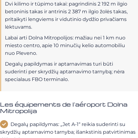
Dvi kilimo ir tūpimo takai: pagrindinis 2 192 m ilgio
betoninis takas ir antrinis 2 387 m ilgio žolės takas,
pritaikyti lengviems ir vidutinio dydžio privačiams
lėktuvams.
Labai arti Dolna Mitropolijos: mažiau nei 1 km nuo
miesto centro, apie 10 minučių kelio automobiliu
nuo Pleveno.
Degalų papildymas ir aptarnavimas turi būti
suderinti per skrydžių aptarnavimo tarnybą; nėra
specialaus FBO terminalo.
Les équipements de l'aéroport Dolna
Mitropolija
Degalų papildymas: „Jet A-1“ reikia suderinti su
skrydžių aptarnavimo tarnyba; išankstinis patvirtinimas