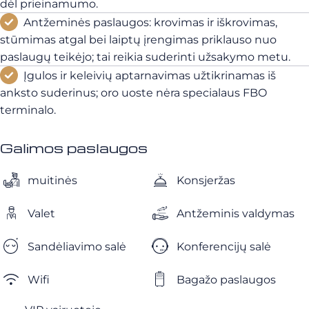
dėl prieinamumo.
Antžeminės paslaugos: krovimas ir iškrovimas,
stūmimas atgal bei laiptų įrengimas priklauso nuo
paslaugų teikėjo; tai reikia suderinti užsakymo metu.
Įgulos ir keleivių aptarnavimas užtikrinamas iš
anksto suderinus; oro uoste nėra specialaus FBO
terminalo.
Galimos paslaugos
muitinės
Konsjeržas
Valet
Antžeminis valdymas
Sandėliavimo salė
Konferencijų salė
Wifi
Bagažo paslaugos