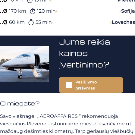
170 km
120 min
Sofija
60 km
55 min
Lovechas
Jums reikia
kainos
įvertinimo?
Pasiūlymo
prašymas
O miegate?
Savo viešnagei „ AEROAFFAIRES “ rekomenduoja
viešbučius Plevene – istoriniame mieste, esančiame už
maždaug dešimties kilometrų. Tarp geriausių viešbučių