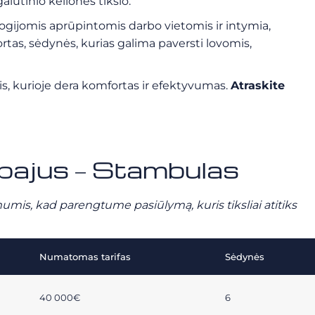
alutinio kelionės tikslo.
ogijomis aprūpintomis darbo vietomis ir intymia,
rtas, sėdynės, kurias galima paversti lovomis,
rtis, kurioje dera komfortas ir efektyvumas.
Atraskite
ubajus – Stambulas
mumis, kad parengtume pasiūlymą, kuris tiksliai atitiks
Numatomas tarifas
Sėdynės
40 000€
6