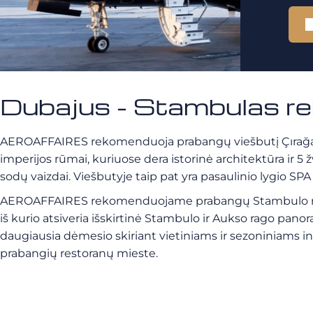
Dubajus - Stambulas r
AEROAFFAIRES rekomenduoja prabangų viešbutį Çırağan Pa
imperijos rūmai, kuriuose dera istorinė architektūra ir 5
sodų vaizdai. Viešbutyje taip pat yra pasaulinio lygio SPA
AEROAFFAIRES rekomenduojame prabangų Stambulo restora
iš kurio atsiveria išskirtinė Stambulo ir Aukso rago pano
daugiausia dėmesio skiriant vietiniams ir sezoniniams in
prabangių restoranų mieste.