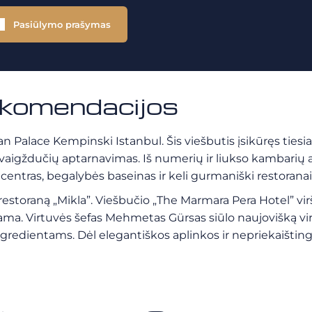
Pasiūlymo prašymas
ekomendacijos
lace Kempinski Istanbul. Šis viešbutis įsikūręs tiesiai
 žvaigždučių aptarnavimas. Iš numerių ir liukso kambarių a
 centras, begalybės baseinas ir keli gurmaniški restoranai
ną „Mikla”. Viešbučio „The Marmara Pera Hotel” viršuj
rama. Virtuvės šefas Mehmetas Gürsas siūlo naujovišką vir
gredientams. Dėl elegantiškos aplinkos ir nepriekaišting