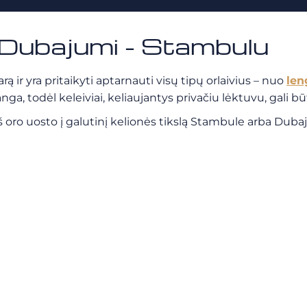
u Dubajumi - Stambulu
 ir yra pritaikyti aptarnauti visų tipų orlaivius – nuo
len
a, todėl keleiviai, keliaujantys privačiu lėktuvu, gali būt
o uosto į galutinį kelionės tikslą Stambule arba Dubaju