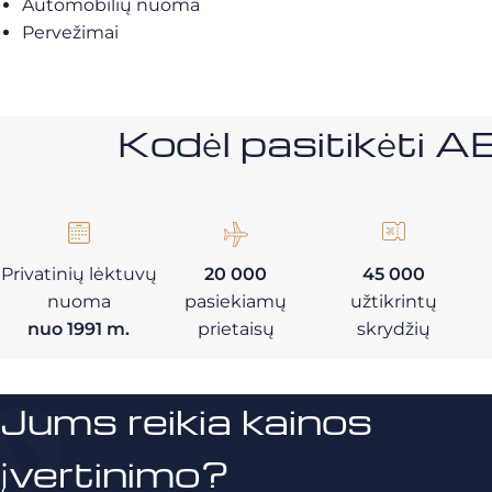
Automobilių nuoma
Pervežimai
Kodėl pasitikėt
Privatinių lėktuvų
20 000
45 000
nuoma
pasiekiamų
užtikrintų
nuo 1991 m.
prietaisų
skrydžių
Jums reikia kainos
įvertinimo?