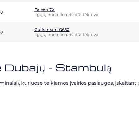
Falcon 7X
10
Ilgųjų nuotolių privatūs lėktuvai
Gulfstream G650
10
Ilgųjų nuotolių privatūs lėktuvai
ie Dubajų - Stambulą
minalai), kuriuose teikiamos įvairios paslaugos, įskaitant :