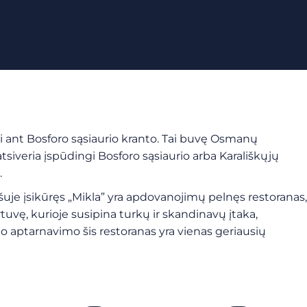
 ant Bosforo sąsiaurio kranto. Tai buvę Osmanų
tsiveria įspūdingi Bosforo sąsiaurio arba Karališkųjų
.
e įsikūręs „Mikla” yra apdovanojimų pelnęs restoranas,
tuvę, kurioje susipina turkų ir skandinavų įtaka,
o aptarnavimo šis restoranas yra vienas geriausių