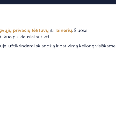
gvųjų privačių lėktuvų
iki
lainerių
. Šiuose
i kuo puikiausiai sutikti.
je, užtikrindami sklandžią ir patikimą kelionę visiškame