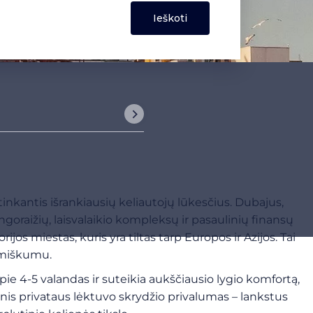
inkantis išrankiausių keliautojų lūkesčius. Dubajus,
oraižių, laisvalaikio kompleksų ir pasaulinių finansų
jos miestas, kuris yra tiltas tarp Europos ir Azijos. Tai
namiškumu.
e 4-5 valandas ir suteikia aukščiausio lygio komfortą,
nis privataus lėktuvo skrydžio privalumas – lankstus