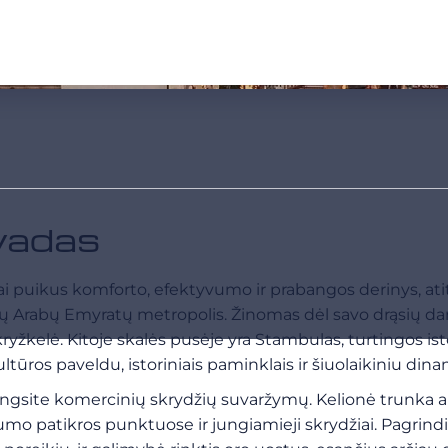
įvadas
ai puikus komforto, efektyvumo ir prabangos derinys, atit
ų Arabų Emyratų metropolis. Žinomas dėl savo drąsių dang
žkelė. Kitoje skalės pusėje yra Stambulas, turtingos istori
ltūros paveldu, istoriniais paminklais ir šiuolaikiniu di
ngsite komercinių skrydžių suvaržymų. Kelionė trunka api
o patikros punktuose ir jungiamieji skrydžiai. Pagrindi