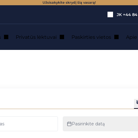
Užsisakykite skrydį šią vasarą!
JK
+44 84
s
Privatūs lėktuvai
Paskirties vietos
Api
as : privataus lėk