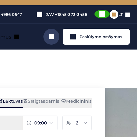
 4986 0547
JAV
+1845-373-3456
LT
e mus
Pasiūlymo prašymas
Ieškoti
tuvo