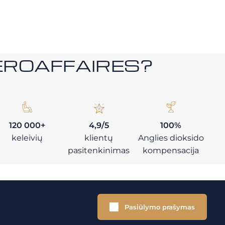
i AEROAFFAIRES?
120 000+
4,9/5
100%
keleivių
klientų
Anglies dioksido
pasitenkinimas
kompensacija
Pasiūlymo prašymas