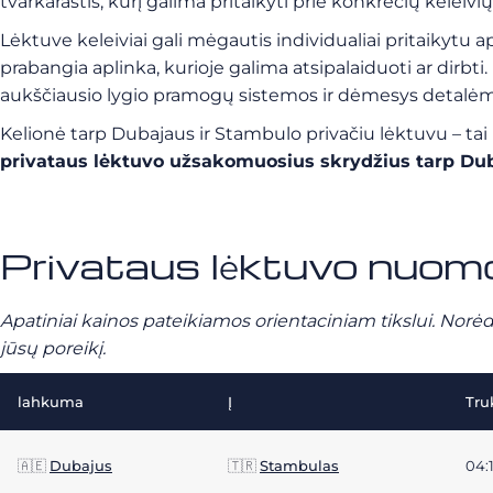
tvarkaraštis, kurį galima pritaikyti prie konkrečių keleivių
Lėktuve keleiviai gali mėgautis individualiai pritaikyt
prabangia aplinka, kurioje galima atsipalaiduoti ar dirbt
aukščiausio lygio pramogų sistemos ir dėmesys detalėm
Kelionė tarp Dubajaus ir Stambulo privačiu lėktuvu – tai ne
privataus lėktuvo užsakomuosius skrydžius tarp Du
Privataus lėktuvo nuom
Apatiniai kainos pateikiamos orientaciniam tikslui. Norėd
jūsų poreikį.
lahkuma
Į
Tr
🇦🇪
Dubajus
🇹🇷
Stambulas
04: