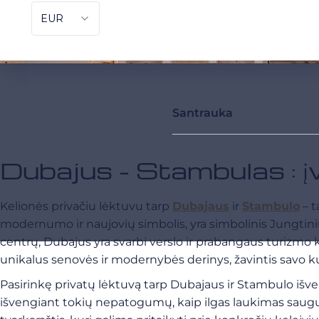
Santrauka
Dubajus - Stambulas : 
Kelionės privačiu lėktuvu tarp
Dubajaus
ir
Stambulo
– t
modernumo ir naujovių simbolis, yra simbolinis Jungtini
centrų, Dubajus yra svarbi verslo ir prabangaus turizmo kry
unikalus senovės ir modernybės derinys, žavintis savo ku
Pasirinkę privatų lėktuvą tarp Dubajaus ir Stambulo išve
išvengiant tokių nepatogumų, kaip ilgas laukimas saugum