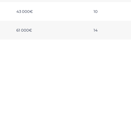
43 000€
10
61 000€
14