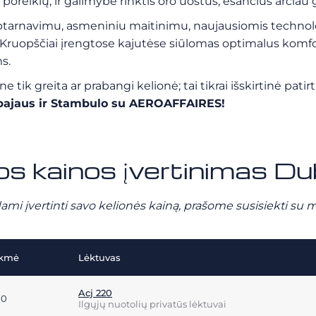
 poreikių, ir galimybė rinktis oro uostus, esančius arčiau g
u aptarnavimu, asmeniniu maitinimu, naujausiomis technol
i. Kruopščiai įrengtose kajutėse siūlomas optimalus komfo
s.
 tik greita ar prabangi kelionė; tai tikrai išskirtinė pati
bajaus ir Stambulo su AEROAFFAIRES!
os kainos įvertinimas D
ami įvertinti savo kelionės kainą, prašome susisiekti su 
ukmė
Lėktuvas
Acj 220
10
Ilgųjų nuotolių privatūs lėktuvai