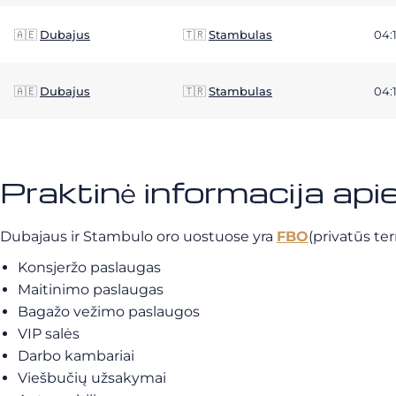
🇦🇪
Dubajus
🇹🇷
Stambulas
04:
🇦🇪
Dubajus
🇹🇷
Stambulas
04:
Praktinė informacija ap
Dubajaus ir Stambulo oro uostuose yra
FBO
(privatūs ter
Konsjeržo paslaugas
Maitinimo paslaugas
Bagažo vežimo paslaugos
VIP salės
Darbo kambariai
Viešbučių užsakymai