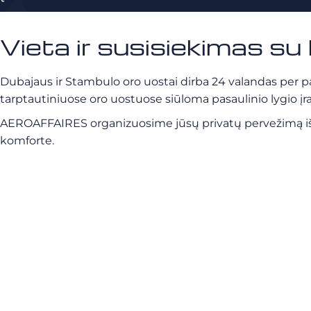
Vieta ir susisiekimas s
Dubajaus ir Stambulo oro uostai dirba 24 valandas per parą
tarptautiniuose oro uostuose siūloma pasaulinio lygio įrang
AEROAFFAIRES organizuosime jūsų privatų pervežimą iš or
komforte.