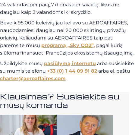
24 valandas per parą, 7 dienas per savaitę, likus ne
daugiau kaip 2 valandoms iki skrydžio.
Beveik 95 000 keleivių jau keliavo su AEROAFFAIRES,
naudodamiesi daugiau nei 20 000 skirtingų privačių
orlaivių. Keliaudami su AEROAFFAIRES taip pat
paremsite mūsų
programą „Sky CO2”,
pagal kurią
siūloma finansuoti Prancūzijos ekosistemų išsaugojimą.
Užpildykite mūsų
pasiūlymą internetu
arba susisiekite
su mumis telefonu
+33 (0) 1 44 09 91 82
arba el. paštu
charter@aeroaffaires.com
.
Klausimas? Susisiekite su
mūsų komanda