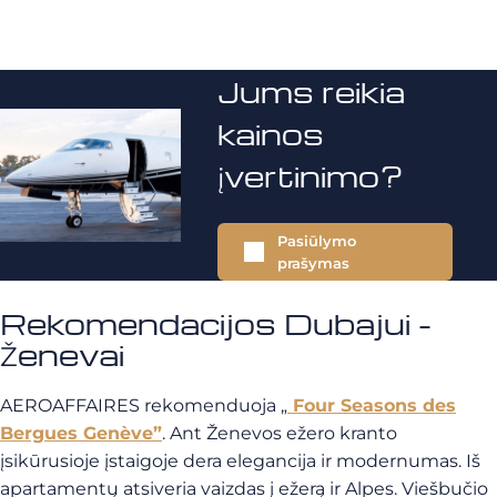
Jums reikia
kainos
įvertinimo?
Pasiūlymo
prašymas
Rekomendacijos Dubajui -
Ženevai
AEROAFFAIRES rekomenduoja „
Four Seasons des
Bergues Genève”
. Ant Ženevos ežero kranto
įsikūrusioje įstaigoje dera elegancija ir modernumas. Iš
apartamentų atsiveria vaizdas į ežerą ir Alpes. Viešbučio