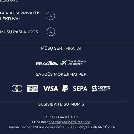
LĖKTUVU
GERIAUSI PRIVATŪS
LĖKTUVAI
MŪSŲ PASLAUGOS
MŪSŲ SERTIFIKATAI
SAUGŪS MOKĖJIMAI PER
SUSISIEKITE SU MUMIS
Tel. : +33 1 44 09 91 82
El. paštas :
charter@aeroaffaires.com
Bendra įmonė : 128 rue de la Boétie 75008 Paryžius PRANCŪZIJA