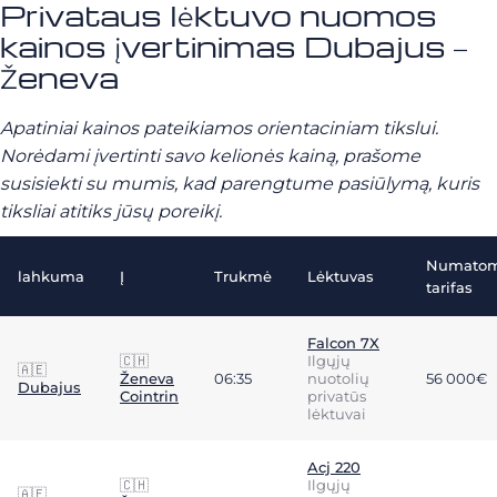
Privataus lėktuvo nuomos
kainos įvertinimas Dubajus –
Ženeva
Apatiniai kainos pateikiamos orientaciniam tikslui.
Norėdami įvertinti savo kelionės kainą, prašome
susisiekti su mumis, kad parengtume pasiūlymą, kuris
tiksliai atitiks jūsų poreikį.
Numato
lahkuma
Į
Trukmė
Lėktuvas
tarifas
Falcon 7X
🇨🇭
Ilgųjų
🇦🇪
Ženeva
06:35
nuotolių
56 000€
Dubajus
Cointrin
privatūs
lėktuvai
Acj 220
🇨🇭
Ilgųjų
🇦🇪