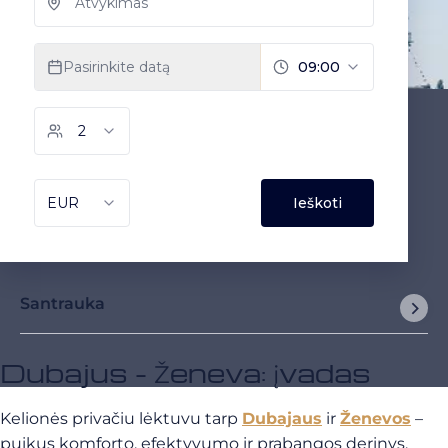
Santrauka
Dubajus - Ženeva: įvadas
Kelionės privačiu lėktuvu tarp
Dubajaus
ir
Ženevos
–
puikus komforto, efektyvumo ir prabangos derinys,