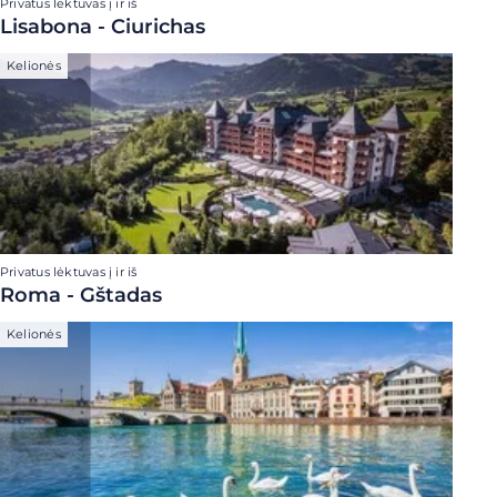
Privatus lėktuvas į ir iš
Lisabona - Ciurichas
Kelionės
Privatus lėktuvas į ir iš
Roma - Gštadas
Kelionės