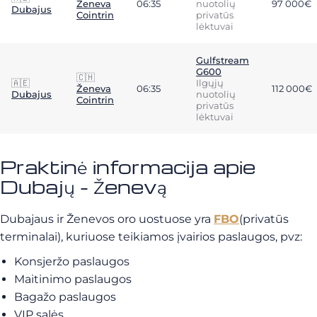
Ženeva
06:35
nuotolių
97 000€
Dubajus
Cointrin
privatūs
lėktuvai
Gulfstream
G600
🇨🇭
🇦🇪
Ilgųjų
Ženeva
06:35
112 000€
Dubajus
nuotolių
Cointrin
privatūs
lėktuvai
Praktinė informacija apie
Dubajų - Ženevą
Dubajaus ir Ženevos oro uostuose yra
FBO
(privatūs
terminalai), kuriuose teikiamos įvairios paslaugos, pvz:
Konsjeržo paslaugos
Maitinimo paslaugos
Bagažo paslaugos
VIP salės