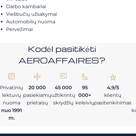
Darbo kambariai
Viešbučių užsakymai
Automobilių nuoma
Pervežimai
Kodėl pasitikėti
AEROAFFAIRES?
Privatinių
20 000
45 000
95
4,9/5
lėktuvų
pasiekiamų
užtikrintų
000+
klientų
nuoma
prietaisų
skrydžių
keleivių
pasitenkinimas
nuo 1991
k
m.