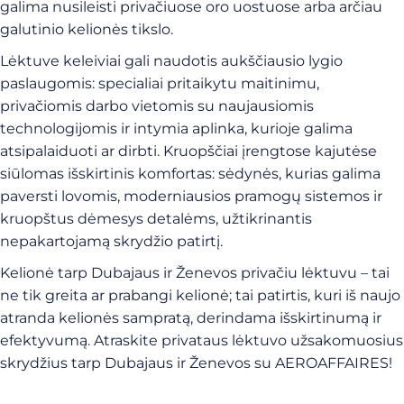
galima nusileisti privačiuose oro uostuose arba arčiau
galutinio kelionės tikslo.
Lėktuve keleiviai gali naudotis aukščiausio lygio
paslaugomis: specialiai pritaikytu maitinimu,
privačiomis darbo vietomis su naujausiomis
technologijomis ir intymia aplinka, kurioje galima
atsipalaiduoti ar dirbti. Kruopščiai įrengtose kajutėse
siūlomas išskirtinis komfortas: sėdynės, kurias galima
paversti lovomis, moderniausios pramogų sistemos ir
kruopštus dėmesys detalėms, užtikrinantis
nepakartojamą skrydžio patirtį.
Kelionė tarp Dubajaus ir Ženevos privačiu lėktuvu – tai
ne tik greita ar prabangi kelionė; tai patirtis, kuri iš naujo
atranda kelionės sampratą, derindama išskirtinumą ir
efektyvumą. Atraskite privataus lėktuvo užsakomuosius
skrydžius tarp Dubajaus ir Ženevos su AEROAFFAIRES!