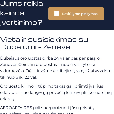
Jums reikia
kainos
Pasiūlymo prašymas
įvertinimo?
Vieta ir susisiekimas su
Dubajumi - Ženeva
Dubajaus oro uostas dirba 24 valandas per parą, o
Ženevos Cointrin oro uostas – nuo 4 val. ryto iki
vidurnakčio. Dėl triukšmo apribojimų skrydžiai vykdomi
tik nuo 6 iki 22 val.
Oro uosto kilimo ir tūpimo takas gali priimti įvairius
orlaivius – nuo lengvųjų privačių lėktuvų iki komercinių
orlaivių.
AEROAFFAIRES gali suorganizuoti jūsų privatų