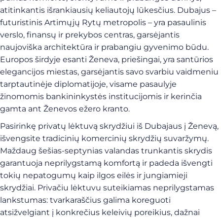
atitinkantis išrankiausių keliautojų lūkesčius. Dubajus –
futuristinis Artimųjų Rytų metropolis – yra pasaulinis
verslo, finansų ir prekybos centras, garsėjantis
naujoviška architektūra ir prabangiu gyvenimo būdu.
Europos širdyje esanti Ženeva, priešingai, yra santūrios
elegancijos miestas, garsėjantis savo svarbiu vaidmeniu
tarptautinėje diplomatijoje, visame pasaulyje
žinomomis bankininkystės institucijomis ir kerinčia
gamta ant Ženevos ežero kranto.
Pasirinkę privatų lėktuvą skrydžiui iš Dubajaus į Ženevą,
išvengsite tradicinių komercinių skrydžių suvaržymų.
Maždaug šešias-septynias valandas trunkantis skrydis
garantuoja neprilygstamą komfortą ir padeda išvengti
tokių nepatogumų kaip ilgos eilės ir jungiamieji
skrydžiai. Privačiu lėktuvu suteikiamas neprilygstamas
lankstumas: tvarkaraščius galima koreguoti
atsižvelgiant į konkrečius keleivių poreikius, dažnai