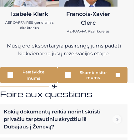
Izabelė Klerk
Francois-Xavier
Clerc
AEROAFFAIRES generalinis
direktorius
AEROAFFAIRES įkūrėjas
Mūsų oro ekspertai yra pasirengę jums padėti
kiekviename jūsų rezervacijos etape.
Parašykite
Skambinkite
mums
mums
Foire aux questions
Kokių dokumentų reikia norint skristi
privačiu tarptautiniu skrydžiu iš
Dubajaus į Ženevą?