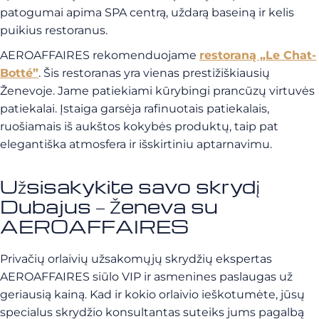
patogumai apima SPA centrą, uždarą baseiną ir kelis
puikius restoranus.
AEROAFFAIRES rekomenduojame
restoraną „Le Chat-
Botté”
. Šis restoranas yra vienas prestižiškiausių
Ženevoje. Jame patiekiami kūrybingi prancūzų virtuvės
patiekalai. Įstaiga garsėja rafinuotais patiekalais,
ruošiamais iš aukštos kokybės produktų, taip pat
elegantiška atmosfera ir išskirtiniu aptarnavimu.
Užsisakykite savo skrydį
Dubajus – Ženeva su
AEROAFFAIRES
Privačių orlaivių užsakomųjų skrydžių ekspertas
AEROAFFAIRES siūlo VIP ir asmenines paslaugas už
geriausią kainą. Kad ir kokio orlaivio ieškotumėte, jūsų
specialus skrydžio konsultantas suteiks jums pagalbą