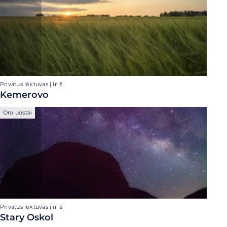
Privatus lėktuvas į ir iš
Kemerovo
Oro uostai
Privatus lėktuvas į ir iš
Stary Oskol