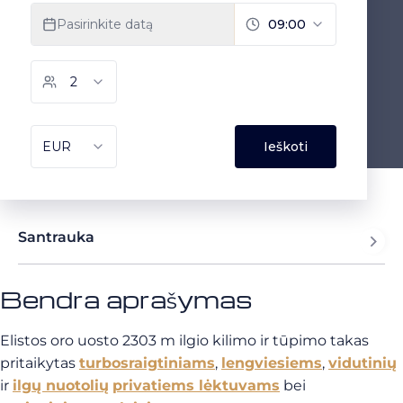
Santrauka
Bendra aprašymas
Elistos oro uosto 2303 m ilgio kilimo ir tūpimo takas
pritaikytas
turbosraigtiniams
,
lengviesiems
,
vidutinių
ir
ilgų nuotolių
privatiems lėktuvams
bei