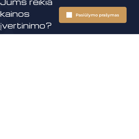
Jums reikia
kainos
Pasiūlymo prašymas
įvertinimo?