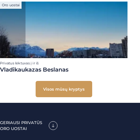
Oro uostai
Privatus lėktuvas į ir iš
Vladikaukazas Beslanas
Visos mūsų kryptys
GERIAUSI PRIVATŪS
ORO UOSTAI