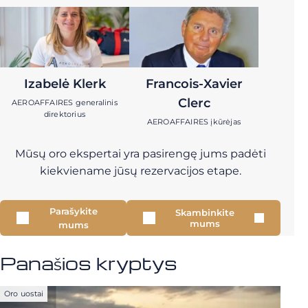
Izabelė Klerk
Francois-Xavier
Clerc
AEROAFFAIRES generalinis
direktorius
AEROAFFAIRES įkūrėjas
Mūsų oro ekspertai yra pasirengę jums padėti
kiekviename jūsų rezervacijos etape.
Parašykite
Skambinkite
mums
mums
Panašios kryptys
Oro uostai