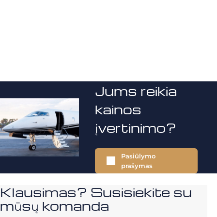
Jums reikia
kainos
įvertinimo?
Pasiūlymo
prašymas
Klausimas? Susisiekite su
mūsų komanda