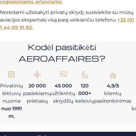
regioniniams orlaiviams
Norėdami užsisakyti privatų skrydį, susisiekite su mūsų
aviacijos ekspertais visą parą veikiančiu telefonu
+33 (0)
1 44 09 91 82
.
Kodėl pasitikėti
AEROAFFAIRES?
Privatinių
20 000
45 000
120
4,9/5
lėktuvų
pasiekiamų
užtikrintų
000+
klientų
nuoma
prietaisų
skrydžių
keleivių
pasitenkinimas
nuo 1991
k
m.