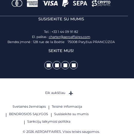
SUSISIEKITE SU MUMIS
Tel. : +33 1 44 09 91 82
El. paštas :
charter@aeroaffaires.com
Bendra įmonė : 128 rue de la Boétie 75008 Paryžius PRANCŪZIJA
SEKITE MUS!
Eik aukščiau
Svetainės žemėlapis
Teisinė informacija
BENDROSIOS SĄLYGOS
Susisiekite su mumis
Sankcijų laikymosi politika
© 2026 AEROAFFAIRES. Visos teisės saugomos.