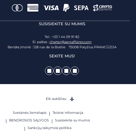
SUSISIEKITE SU MUMIS
Tel. : +33 1 44 09 91 82
El. paštas :
charter@aeroaffaires.com
Bendra įmonė : 128 rue de la Boétie 75008 Paryžius PRANCŪZIJA
SEKITE MUS!
Eik aukščiau
Svetainės žemėlapis
Teisinė informacija
BENDROSIOS SĄLYGOS
Susisiekite su mumis
Sankcijų laikymosi politika