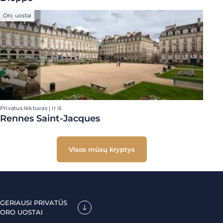
Oro uostai
Privatus lėktuvas į ir iš
Rennes Saint-Jacques
Visos mūsų kryptys
GERIAUSI PRIVATŪS
ORO UOSTAI