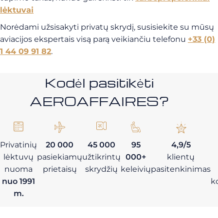
lėktuvai
Norėdami užsisakyti privatų skrydį, susisiekite su mūsų
aviacijos ekspertais visą parą veikiančiu telefonu
+33 (0)
1 44 09 91 82
.
Kodėl pasitikėti
AEROAFFAIRES?
Privatinių
20 000
45 000
95
4,9/5
lėktuvų
pasiekiamų
užtikrintų
000+
klientų
nuoma
prietaisų
skrydžių
keleivių
pasitenkinimas
nuo 1991
k
m.