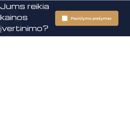
Jums reikia
kainos
Pasiūlymo prašymas
įvertinimo?