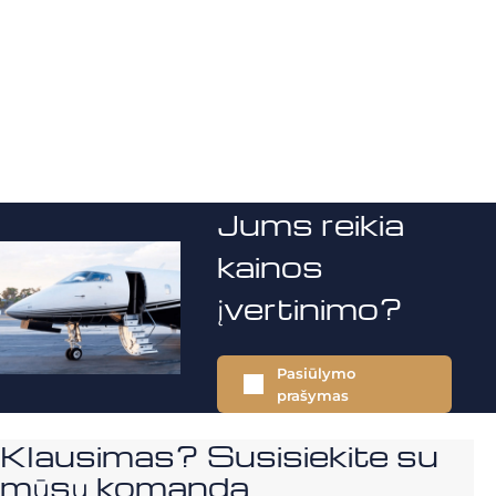
Jums reikia
kainos
įvertinimo?
Pasiūlymo
prašymas
Klausimas? Susisiekite su
mūsų komanda