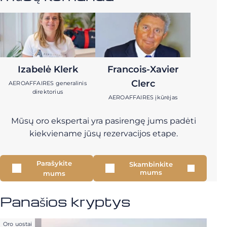
Izabelė Klerk
Francois-Xavier
Clerc
AEROAFFAIRES generalinis
direktorius
AEROAFFAIRES įkūrėjas
Mūsų oro ekspertai yra pasirengę jums padėti
kiekviename jūsų rezervacijos etape.
Parašykite
Skambinkite
mums
mums
Panašios kryptys
Oro uostai