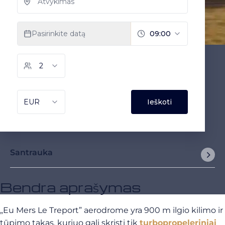
Santrauka
Bendra aprašymas
„Eu Mers Le Treport” aerodrome yra 900 m ilgio kilimo ir
tūpimo takas, kuriuo gali skristi tik
turbopropeleriniai