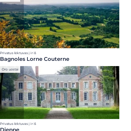
Privatus lėktuvas į ir iš
Bagnoles Lorne Couterne
Oro uostai
Privatus lėktuvas į ir iš
Dieppe