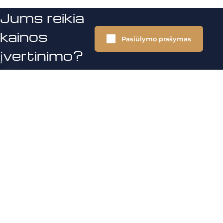
Jums reikia
kainos
Pasiūlymo prašymas
įvertinimo?