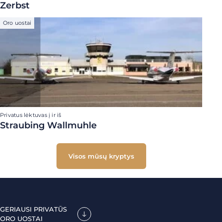
Zerbst
Oro uostai
Privatus lėktuvas į ir iš
Straubing Wallmuhle
Visos mūsų kryptys
GERIAUSI PRIVATŪS
ORO UOSTAI