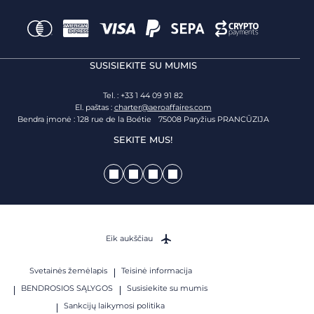
SUSISIEKITE SU MUMIS
Tel. : +33 1 44 09 91 82
El. paštas :
charter@aeroaffaires.com
Bendra įmonė : 128 rue de la Boétie 75008 Paryžius PRANCŪZIJA
SEKITE MUS!
Eik aukščiau
Svetainės žemėlapis
Teisinė informacija
BENDROSIOS SĄLYGOS
Susisiekite su mumis
Sankcijų laikymosi politika