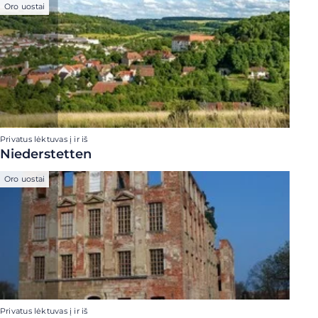
Oro uostai
Privatus lėktuvas į ir iš
Niederstetten
Oro uostai
Privatus lėktuvas į ir iš