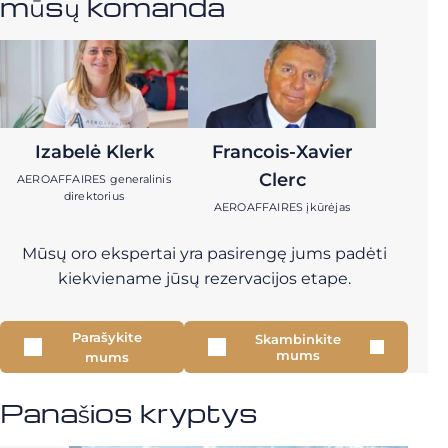
mūsų komanda
Izabelė Klerk
Francois-Xavier
Clerc
AEROAFFAIRES generalinis
direktorius
AEROAFFAIRES įkūrėjas
Mūsų oro ekspertai yra pasirengę jums padėti
kiekviename jūsų rezervacijos etape.
Parašykite
Skambinkite
mums
mums
Panašios kryptys