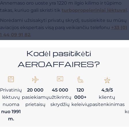
Annemaso oro uoste yra 1220 m ilgio kilimo ir tūpimo
takas, kuriuo gali skristi tik
turbopropeleriniai lėktuvai
.
Norėdami užsisakyti privatų skrydį, susisiekite su mūsų
aviacijos ekspertais visą parą veikiančiu telefonu
+33 (0)
1 44 09 91 82
.
Kodėl pasitikėti
AEROAFFAIRES?
Privatinių
20 000
45 000
120
4,9/5
lėktuvų
pasiekiamų
užtikrintų
000+
klientų
nuoma
prietaisų
skrydžių
keleivių
pasitenkinimas
nuo 1991
k
m.