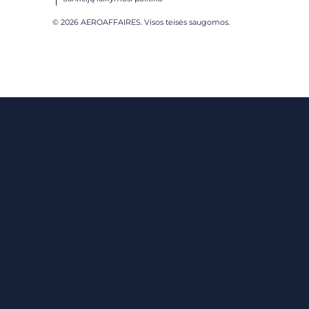
© 2026 AEROAFFAIRES. Visos teisės saugomos.