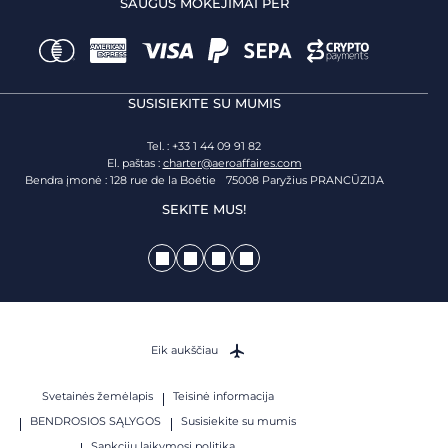
SAUGŪS MOKĖJIMAI PER
SUSISIEKITE SU MUMIS
Tel. : +33 1 44 09 91 82
El. paštas :
charter@aeroaffaires.com
Bendra įmonė : 128 rue de la Boétie 75008 Paryžius PRANCŪZIJA
SEKITE MUS!
Eik aukščiau
Svetainės žemėlapis
Teisinė informacija
BENDROSIOS SĄLYGOS
Susisiekite su mumis
Sankcijų laikymosi politika