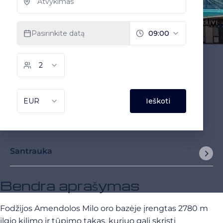
Santrauka
Bendra aprašymas
Fodžijos Amendolos Milo oro bazėje įrengtas 2780 m
ilgio kilimo ir tūpimo takas, kuriuo gali skristi