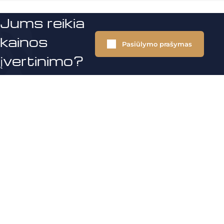
Jums reikia
kainos
Pasiūlymo prašymas
įvertinimo?