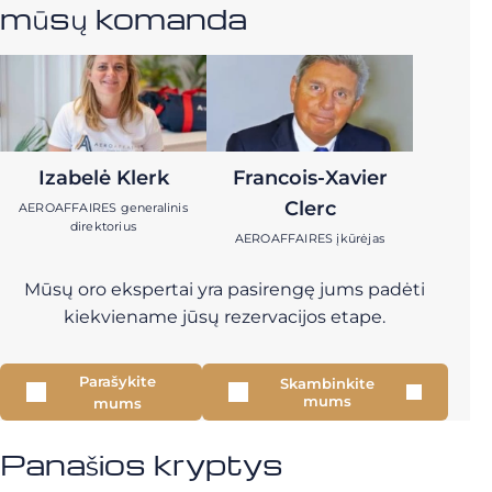
mūsų komanda
Izabelė Klerk
Francois-Xavier
Clerc
AEROAFFAIRES generalinis
direktorius
AEROAFFAIRES įkūrėjas
Mūsų oro ekspertai yra pasirengę jums padėti
kiekviename jūsų rezervacijos etape.
Parašykite
Skambinkite
mums
mums
Panašios kryptys