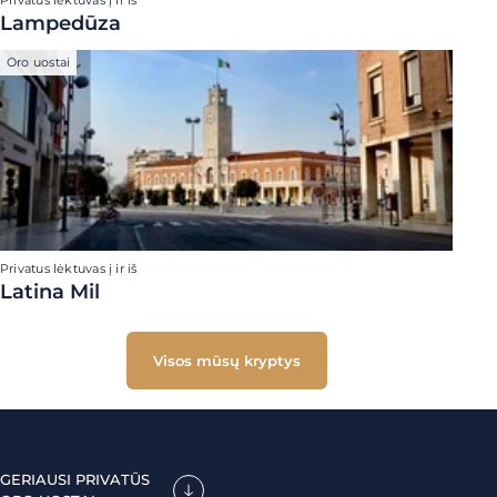
Privatus lėktuvas į ir iš
Lampedūza
Oro uostai
Privatus lėktuvas į ir iš
Latina Mil
Visos mūsų kryptys
GERIAUSI PRIVATŪS