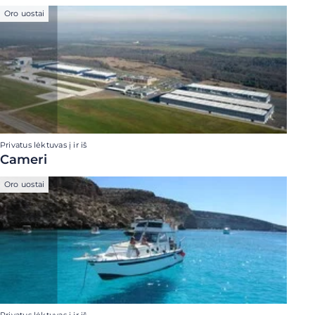
Oro uostai
Privatus lėktuvas į ir iš
Cameri
Oro uostai