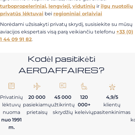
turbopropeleriniai,
lengvieji
,
vidutinių
ir
ilgų nuotolių
privatūs lėktuvai
bei
regioniniai orlaiviai
Norėdami užsisakyti privatų skrydį, susisiekite su mūsų
aviacijos ekspertais visą parą veikiančiu telefonu
+33 (0)
1 44 09 91 82
.
Kodėl pasitikėti
AEROAFFAIRES?
Privatinių
20 000
45 000
120
4,9/5
lėktuvų
pasiekiamų
užtikrintų
000+
klientų
nuoma
prietaisų
skrydžių
keleivių
pasitenkinimas
nuo 1991
k
m.