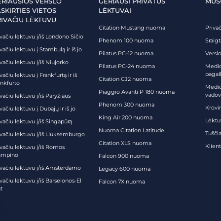
ERIAUSIOS VERSLO
GERIAUSI PRIVATŪS
MŪS
SKIRTIES VIETOS
LĖKTUVAI
RIVAČIU LĖKTUVU
Citation Mustang nuoma
Priva
vačiu lėktuvu į/iš Londono Sičio
Phenom 100 nuoma
Sraig
vačiu lėktuvu į Stambulą ir iš jo
Pilatus PC-12 nuoma
Verslo
vačiu lėktuvu į/iš Niujorko
Pilatus PC-24 nuoma
Medici
pagal
vačiu lėktuvu į Frankfurtą ir iš
Citation CJ2 nuoma
ankfurto
Medic
Piaggio Avanti P 180 nuoma
vadov
vačiu lėktuvu į/iš Paryžiaus
Phenom 300 nuoma
Krovi
vačiu lėktuvu į Dubajų ir iš jo
King Air 200 nuoma
Lėktu
vačiu lėktuvu į/iš Singapūrą
Nuoma Citation Latitude
Tuščia
ivačiu lėktuvu į/iš Liuksemburgo
Citation XLS nuoma
Klien
ivačiu lėktuvu į/iš Romos
ampino
Falcon 900 nuoma
ivačiu lėktuvu į/iš Amsterdamo
Legacy 600 nuoma
vačiu lėktuvu į/iš Barselonos-El
Falcon 7X nuoma
t