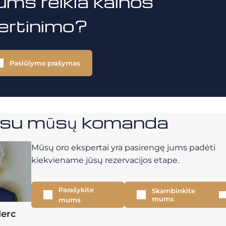
ums reikia kainos
vertinimo?
Pasiūlymo prašymas
e su mūsų komanda
Mūsų oro ekspertai yra pasirengę jums padėti
kiekviename jūsų rezervacijos etape.
Parašykite
Skambinkite
mums
mums
lerc