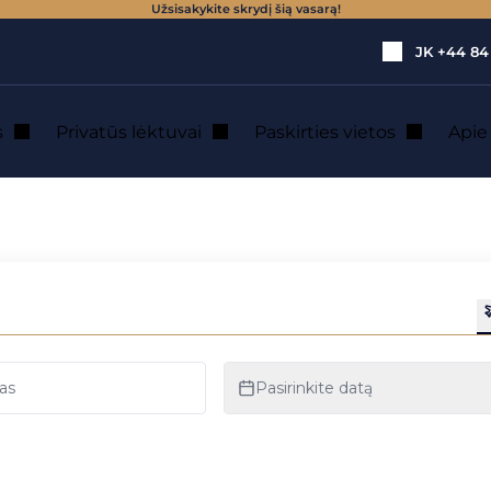
Užsisakykite skrydį šią vasarą!
JK
+44 84
s
Privatūs lėktuvai
Paskirties vietos
Api
tuvu nuoma