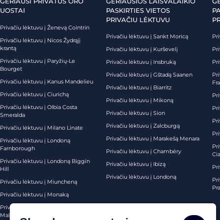
GERIAUSI PRIVATŪS ORO
GERIAUSIOS LAISVALAIKIO
G
UOSTAI
PASKIRTIES VIETOS
PA
PRIVAČIU LĖKTUVU
P
Privačiu lėktuvu į Ženevą Cointrin
Privačiu lėktuvu į Sankt Moricą
Pri
Privačiu lėktuvu į Nicos Žydrąjį
krantą
Privačiu lėktuvu į Kurševelį
Pri
Privačiu lėktuvu į Paryžių-Le
Privačiu lėktuvu į Insbruką
Pri
Bourget
Privačiu lėktuvu į Gštadą Saanen
Pri
Privačiu lėktuvu į Kanus Mandelieu
Fr
Privačiu lėktuvu į Biarritz
Privačiu lėktuvu į Ciurichą
Pri
Privačiu lėktuvu į Mikoną
Privačiu lėktuvu į Olbia Costa
Pri
Privačiu lėktuvu į Sion
Smeralda
Pri
Privačiu lėktuvu į Zalcburgą
Privačiu lėktuvu į Milano Linate
Pr
Privačiu lėktuvu į Marakešą Menara
Privačiu lėktuvu į Londoną
Pr
Farnborough
Privačiu lėktuvu į Chambéry
Ci
Privačiu lėktuvu į Londoną Biggin
Privačiu lėktuvu į Ibizą
Pr
Hill
Privačiu lėktuvu į Londoną
Pri
Privačiu lėktuvu į Miuncheną
Pra
Privačiu lėktuvu į Monaką
Privačiu lėktuvu į Palma de
Maljorką