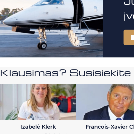
J
į
Klausimas? Susisiekit
Izabelė Klerk
Francois-Xavier C