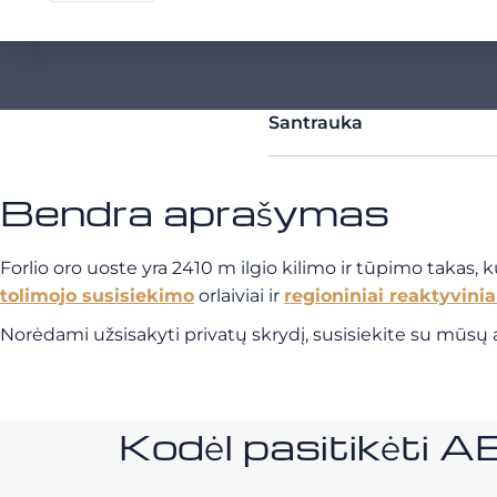
Santrauka
Bendra aprašymas
Forlio oro uoste yra 2410 m ilgio kilimo ir tūpimo takas, ku
tolimojo susisiekimo
orlaiviai ir
regioniniai reaktyvinia
Norėdami užsisakyti privatų skrydį, susisiekite su mūsų a
Kodėl pasitikėt