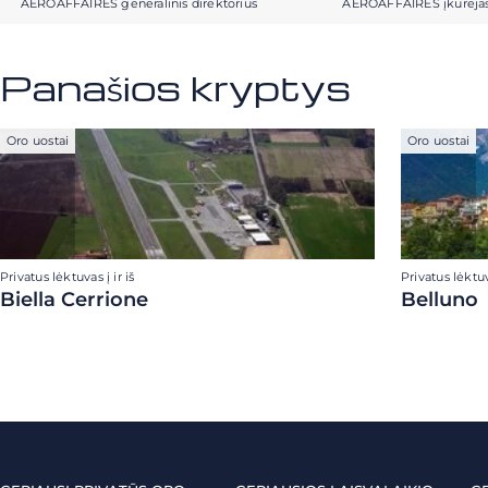
AEROAFFAIRES generalinis direktorius
AEROAFFAIRES įkūrėja
Panašios kryptys
Oro uostai
Oro uostai
Privatus lėktuvas į ir iš
Privatus lėktuva
Biella Cerrione
Belluno