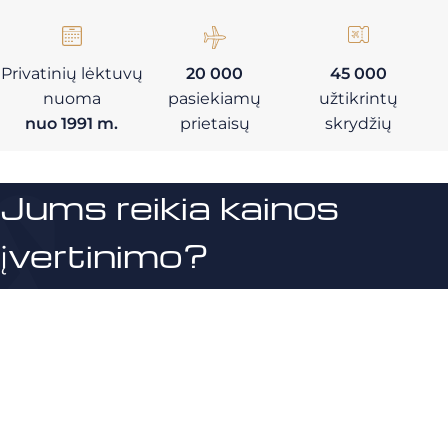
Privatinių lėktuvų
20 000
45 000
nuoma
pasiekiamų
užtikrintų
nuo 1991 m.
prietaisų
skrydžių
Jums reikia kainos
įvertinimo?