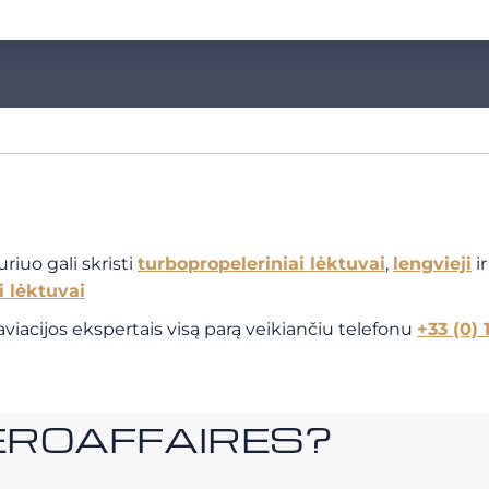
riuo gali skristi
turbopropeleriniai lėktuvai
,
lengvieji
i
i lėktuvai
viacijos ekspertais visą parą veikiančiu telefonu
+33 (0) 
i AEROAFFAIRES?