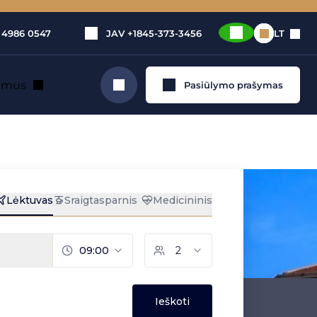
 4986 0547
JAV
+1845-373-3456
LT
e mus
Pasiūlymo prašymas
Ieškoti