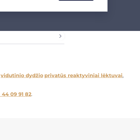
r
vidutinio dydžio
privatūs reaktyviniai lėktuvai
,
1 44 09 91 82
.