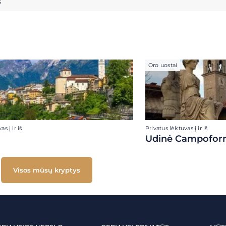
s
Oro uostai
s į ir iš
Privatus lėktuvas į ir iš
Udinė Campofor
Visos mūsų kryptys