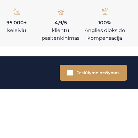
95 000+
4,9/5
100%
keleivių
klientų
Anglies dioksido
pasitenkinimas
kompensacija
Pasiūlymo prašymas