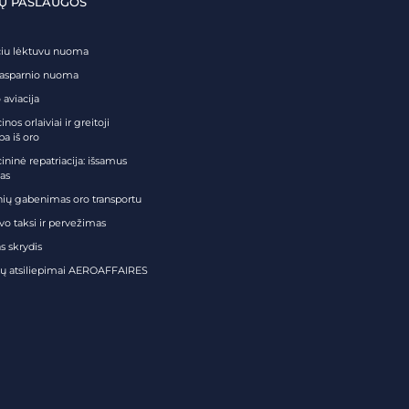
Ų PASLAUGOS
čiu lėktuvu nuoma
tasparnio nuoma
 aviacija
nos orlaiviai ir greitoji
ba iš oro
ininė repatriacija: išsamus
as
nių gabenimas oro transportu
vo taksi ir pervežimas
s skrydis
tų atsiliepimai AEROAFFAIRES