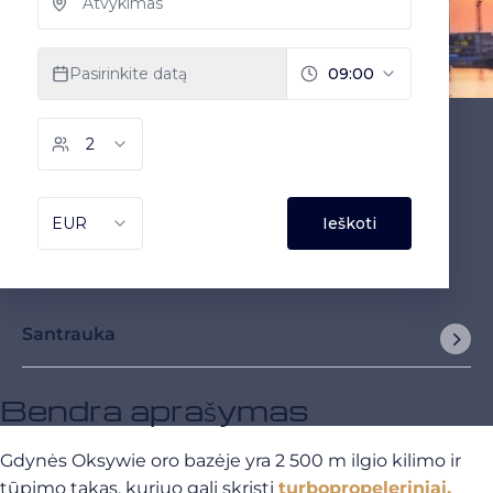
Santrauka
Bendra aprašymas
Gdynės Oksywie oro bazėje yra 2 500 m ilgio kilimo ir
tūpimo takas, kuriuo gali skristi
turbopropeleriniai,