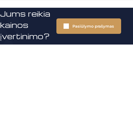
Jums reikia
kainos
Pasiūlymo prašymas
įvertinimo?