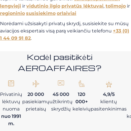
lengvieji
ir
vidutinio ilgio
privatūs lėktuvai
,
tolimojo
ir
regioninio
susisiekimo
orlaiviai
Norėdami užsisakyti privatų skrydį, susisiekite su mūsų
aviacijos ekspertais visą parą veikiančiu telefonu
+33 (0)
1 44 09 91 82
.
Kodėl pasitikėti
AEROAFFAIRES?
Privatinių
20 000
45 000
120
4,9/5
lėktuvų
pasiekiamų
užtikrintų
000+
klientų
nuoma
prietaisų
skrydžių
keleivių
pasitenkinimas
nuo 1991
k
m.