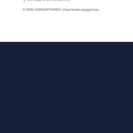
© 2026 AEROAFFAIRES. Visos teisės saugomos.