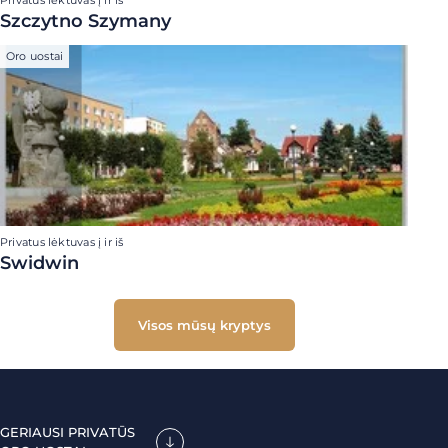
Privatus lėktuvas į ir iš
Szczytno Szymany
Oro uostai
Privatus lėktuvas į ir iš
Swidwin
Visos mūsų kryptys
GERIAUSI PRIVATŪS