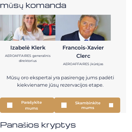
mūsų komanda
Izabelė Klerk
Francois-Xavier
Clerc
AEROAFFAIRES generalinis
direktorius
AEROAFFAIRES įkūrėjas
Mūsų oro ekspertai yra pasirengę jums padėti
kiekviename jūsų rezervacijos etape.
Parašykite
Skambinkite
mums
mums
Panašios kryptys