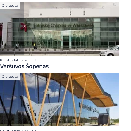
Oro uostai
Privatus lėktuvas į ir iš
Varšuvos Šopenas
Oro uostai