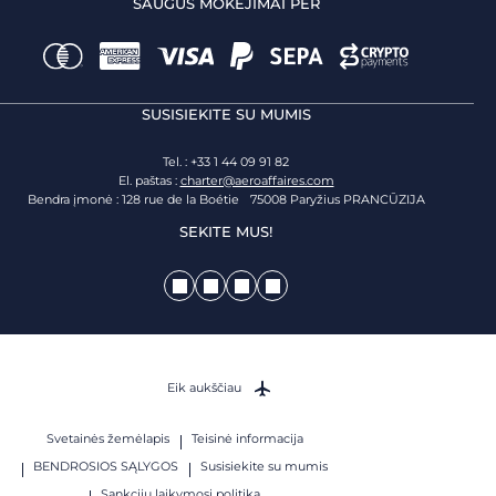
SAUGŪS MOKĖJIMAI PER
SUSISIEKITE SU MUMIS
Tel. : +33 1 44 09 91 82
El. paštas :
charter@aeroaffaires.com
Bendra įmonė : 128 rue de la Boétie 75008 Paryžius PRANCŪZIJA
SEKITE MUS!
Eik aukščiau
Svetainės žemėlapis
Teisinė informacija
BENDROSIOS SĄLYGOS
Susisiekite su mumis
Sankcijų laikymosi politika