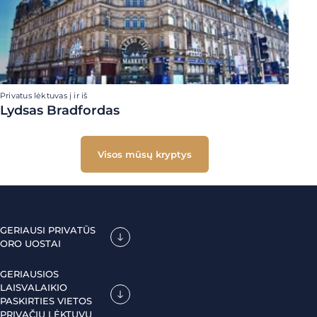
Privatus lėktuvas į ir iš
Lydsas Bradfordas
Visos mūsų kryptys
GERIAUSI PRIVATŪS
ORO UOSTAI
GERIAUSIOS
LAISVALAIKIO
PASKIRTIES VIETOS
PRIVAČIU LĖKTUVU