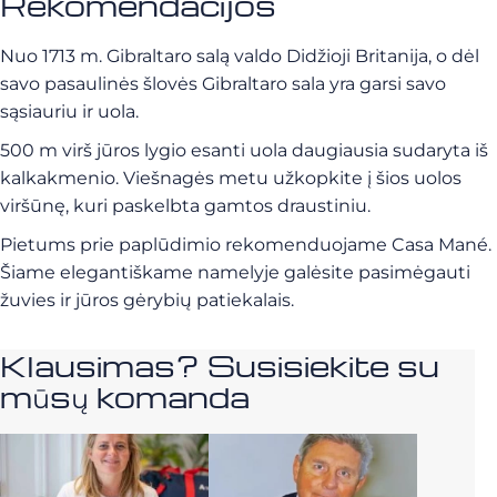
Rekomendacijos
Nuo 1713 m. Gibraltaro salą valdo Didžioji Britanija, o dėl
savo pasaulinės šlovės Gibraltaro sala yra garsi savo
sąsiauriu ir uola.
500 m virš jūros lygio esanti uola daugiausia sudaryta iš
kalkakmenio. Viešnagės metu užkopkite į šios uolos
viršūnę, kuri paskelbta gamtos draustiniu.
Pietums prie paplūdimio rekomenduojame Casa Mané.
Šiame elegantiškame namelyje galėsite pasimėgauti
žuvies ir jūros gėrybių patiekalais.
Klausimas? Susisiekite su
mūsų komanda