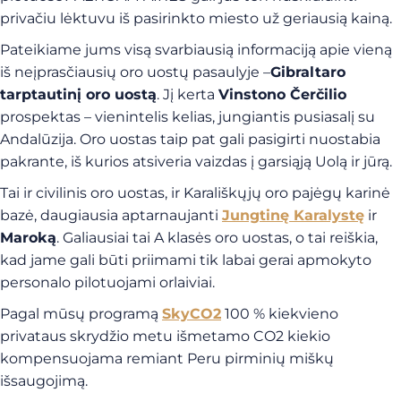
privačiu lėktuvu iš pasirinkto miesto už geriausią kainą.
Pateikiame jums visą svarbiausią informaciją apie vieną
iš neįprasčiausių oro uostų pasaulyje –
Gibraltaro
tarptautinį oro uostą
. Jį kerta
Vinstono Čerčilio
prospektas – vienintelis kelias, jungiantis pusiasalį su
Andalūzija. Oro uostas taip pat gali pasigirti nuostabia
pakrante, iš kurios atsiveria vaizdas į garsiąją Uolą ir jūrą.
Tai ir civilinis oro uostas, ir Karališkųjų oro pajėgų karinė
bazė, daugiausia aptarnaujanti
Jungtinę Karalystę
ir
Maroką
. Galiausiai tai A klasės oro uostas, o tai reiškia,
kad jame gali būti priimami tik labai gerai apmokyto
personalo pilotuojami orlaiviai.
Pagal mūsų programą
SkyCO2
100 % kiekvieno
privataus skrydžio metu išmetamo CO2 kiekio
kompensuojama remiant Peru pirminių miškų
išsaugojimą.