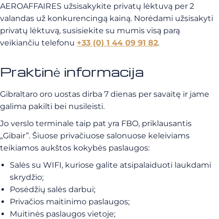
AEROAFFAIRES užsisakykite privatų lėktuvą per 2
valandas už konkurencingą kainą. Norėdami užsisakyti
privatų lėktuvą, susisiekite su mumis visą parą
veikiančiu telefonu
+33 (0) 1 44 09 91 82
.
Praktinė informacija
Gibraltaro oro uostas dirba 7 dienas per savaitę ir jame
galima pakilti bei nusileisti.
Jo verslo terminale taip pat yra FBO, priklausantis
„Gibair”. Šiuose privačiuose salonuose keleiviams
teikiamos aukštos kokybės paslaugos:
Salės su WIFI, kuriose galite atsipalaiduoti laukdami
skrydžio;
Posėdžių salės darbui;
Privačios maitinimo paslaugos;
Muitinės paslaugos vietoje;