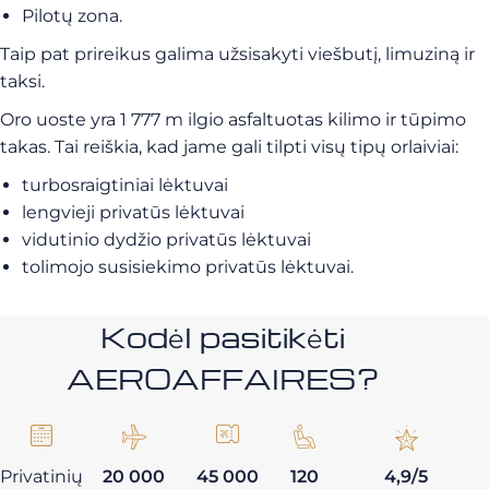
Pilotų zona.
Taip pat prireikus galima užsisakyti viešbutį, limuziną ir
taksi.
Oro uoste yra 1 777 m ilgio asfaltuotas kilimo ir tūpimo
takas. Tai reiškia, kad jame gali tilpti visų tipų orlaiviai:
turbosraigtiniai lėktuvai
lengvieji privatūs lėktuvai
vidutinio dydžio privatūs lėktuvai
tolimojo susisiekimo privatūs lėktuvai.
Kodėl pasitikėti
AEROAFFAIRES?
Privatinių
20 000
45 000
120
4,9/5