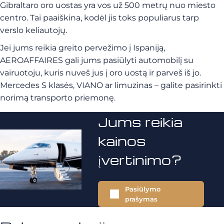
Gibraltaro oro uostas yra vos už 500 metrų nuo miesto
centro. Tai paaiškina, kodėl jis toks populiarus tarp
verslo keliautojų.
Jei jums reikia greito pervežimo į Ispaniją,
AEROAFFAIRES gali jums pasiūlyti automobilį su
vairuotoju, kuris nuveš jus į oro uostą ir parveš iš jo.
Mercedes S klasės, VIANO ar limuzinas – galite pasirinkti
norimą transporto priemonę.
Jums reikia
kainos
įvertinimo?
Pasiūlymo
prašymas