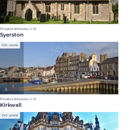
Privatus lėktuvas į ir iš
Syerston
Oro uostai
Privatus lėktuvas į ir iš
Kirkwall
Oro uostai