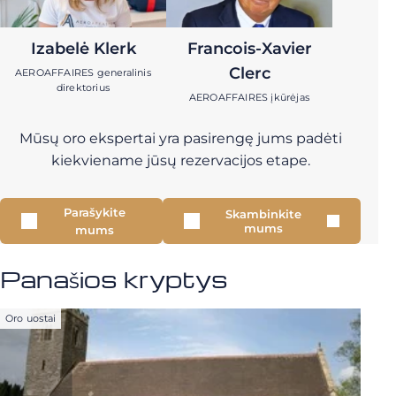
Izabelė Klerk
Francois-Xavier
Clerc
AEROAFFAIRES generalinis
direktorius
AEROAFFAIRES įkūrėjas
Mūsų oro ekspertai yra pasirengę jums padėti
kiekviename jūsų rezervacijos etape.
Parašykite
Skambinkite
mums
mums
Panašios kryptys
Oro uostai