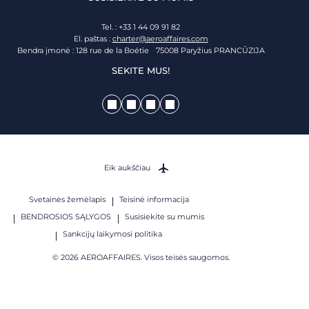
Tel. : +33 1 44 09 91 82
El. paštas :
charter@aeroaffaires.com
Bendra įmonė : 128 rue de la Boétie 75008 Paryžius PRANCŪZIJA
SEKITE MUS!
Eik aukščiau
Svetainės žemėlapis
Teisinė informacija
BENDROSIOS SĄLYGOS
Susisiekite su mumis
Sankcijų laikymosi politika
© 2026 AEROAFFAIRES. Visos teisės saugomos.