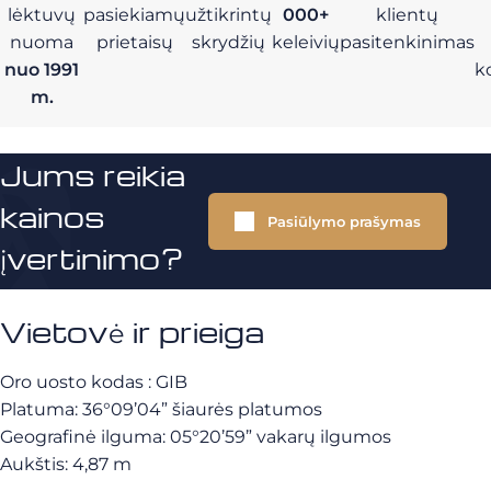
lėktuvų
pasiekiamų
užtikrintų
000+
klientų
nuoma
prietaisų
skrydžių
keleivių
pasitenkinimas
nuo 1991
k
m.
Jums reikia
kainos
Pasiūlymo prašymas
įvertinimo?
Vietovė ir prieiga
Oro uosto kodas : GIB
Platuma: 36°09’04” šiaurės platumos
Geografinė ilguma: 05°20’59” vakarų ilgumos
Aukštis: 4,87 m