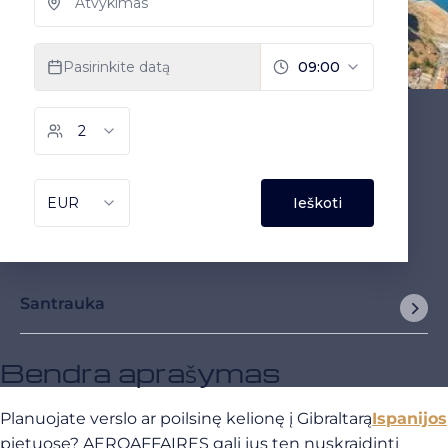
Santrauka
Bendra aprašymas
Planuojate verslo ar poilsinę kelionę į Gibraltarą
Ispanijos
pietuose? AEROAFFAIRES gali jus ten nuskraidinti