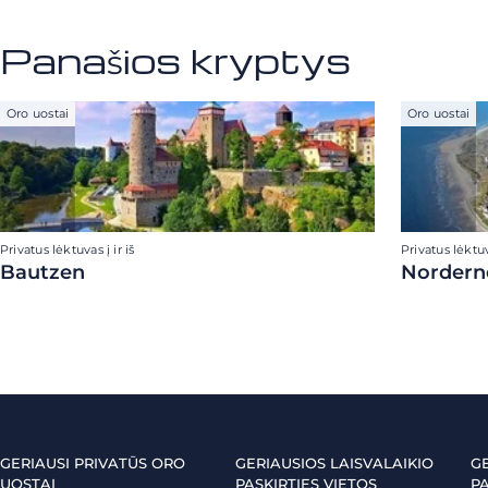
Panašios kryptys
Oro uostai
Oro uostai
Privatus lėktuvas į ir iš
Privatus lėktuva
Bautzen
Nordern
GERIAUSI PRIVATŪS ORO
GERIAUSIOS LAISVALAIKIO
G
UOSTAI
PASKIRTIES VIETOS
PA