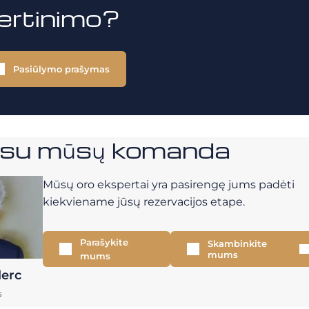
vertinimo?
Pasiūlymo prašymas
e su mūsų komanda
Mūsų oro ekspertai yra pasirengę jums padėti
kiekviename jūsų rezervacijos etape.
Parašykite
Skambinkite
mums
mums
lerc
s