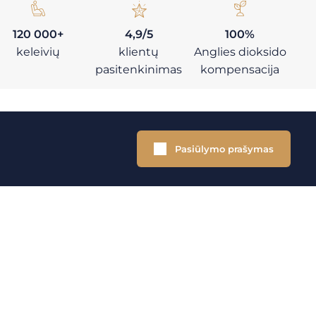
120 000+
4,9/5
100%
keleivių
klientų
Anglies dioksido
pasitenkinimas
kompensacija
Pasiūlymo prašymas