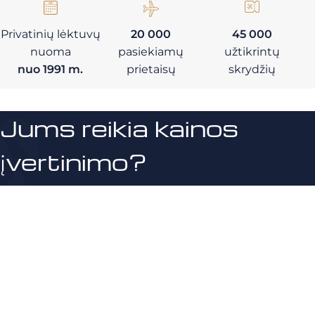
Privatinių lėktuvų
20 000
45 000
nuoma
pasiekiamų
užtikrintų
nuo 1991 m.
prietaisų
skrydžių
Jums reikia kainos
įvertinimo?