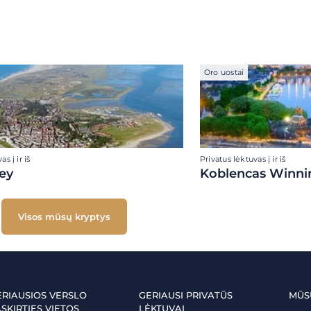
Oro uostai
s į ir iš
Privatus lėktuvas į ir iš
ey
Koblencas Winni
Visos mūsų kryptys
ERIAUSIOS VERSLO
GERIAUSI PRIVATŪS
MŪS
SKIRTIES VIETOS
LĖKTUVAI