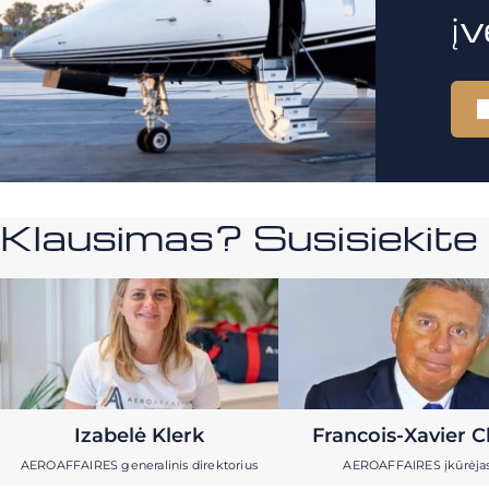
į
Klausimas? Susisiekit
Izabelė Klerk
Francois-Xavier C
AEROAFFAIRES generalinis direktorius
AEROAFFAIRES įkūrėja