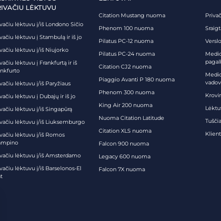
RIVAČIU LĖKTUVU
Citation Mustang nuoma
Priva
vačiu lėktuvu į/iš Londono Sičio
Phenom 100 nuoma
Sraig
vačiu lėktuvu į Stambulą ir iš jo
Pilatus PC-12 nuoma
Verslo
vačiu lėktuvu į/iš Niujorko
Pilatus PC-24 nuoma
Medici
pagal
vačiu lėktuvu į Frankfurtą ir iš
Citation CJ2 nuoma
ankfurto
Medic
Piaggio Avanti P 180 nuoma
vadov
vačiu lėktuvu į/iš Paryžiaus
Phenom 300 nuoma
Krovi
vačiu lėktuvu į Dubajų ir iš jo
King Air 200 nuoma
Lėktu
vačiu lėktuvu į/iš Singapūrą
Nuoma Citation Latitude
Tuščia
ivačiu lėktuvu į/iš Liuksemburgo
Citation XLS nuoma
Klien
ivačiu lėktuvu į/iš Romos
ampino
Falcon 900 nuoma
ivačiu lėktuvu į/iš Amsterdamo
Legacy 600 nuoma
vačiu lėktuvu į/iš Barselonos-El
Falcon 7X nuoma
t