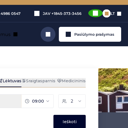
 4986 0547
JAV
+1845-373-3456
LT
e mus
Pasiūlymo prašymas
Ieškoti
ma