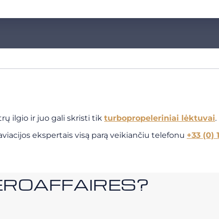
ilgio ir juo gali skristi tik
turbopropeleriniai lėktuvai
.
viacijos ekspertais visą parą veikiančiu telefonu
+33 (0) 
i AEROAFFAIRES?