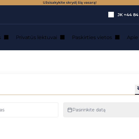
Užsisakykite skrydį šią vasarą!
JK
+44 84
s
Privatūs lėktuvai
Paskirties vietos
Api
ataus lėktuvo nuo