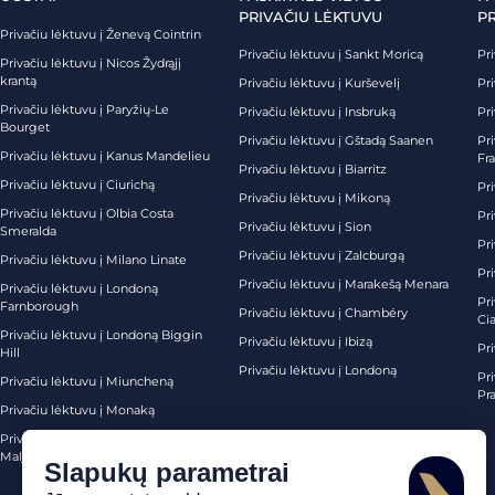
PRIVAČIU LĖKTUVU
P
Privačiu lėktuvu į Ženevą Cointrin
Privačiu lėktuvu į Sankt Moricą
Pri
Privačiu lėktuvu į Nicos Žydrąjį
krantą
Privačiu lėktuvu į Kurševelį
Pri
Privačiu lėktuvu į Paryžių-Le
Privačiu lėktuvu į Insbruką
Pri
Bourget
Privačiu lėktuvu į Gštadą Saanen
Pri
Privačiu lėktuvu į Kanus Mandelieu
Fr
Privačiu lėktuvu į Biarritz
Privačiu lėktuvu į Ciurichą
Pri
Privačiu lėktuvu į Mikoną
Privačiu lėktuvu į Olbia Costa
Pri
Privačiu lėktuvu į Sion
Smeralda
Pri
Privačiu lėktuvu į Zalcburgą
Privačiu lėktuvu į Milano Linate
Pr
Privačiu lėktuvu į Marakešą Menara
Privačiu lėktuvu į Londoną
Pr
Farnborough
Privačiu lėktuvu į Chambéry
Ci
Privačiu lėktuvu į Londoną Biggin
Privačiu lėktuvu į Ibizą
Pr
Hill
Privačiu lėktuvu į Londoną
Pri
Privačiu lėktuvu į Miuncheną
Pra
Privačiu lėktuvu į Monaką
Privačiu lėktuvu į Palma de
Maljorką