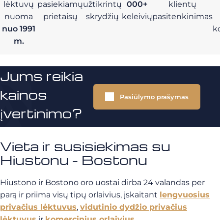
lėktuvų
pasiekiamų
užtikrintų
000+
klientų
nuoma
prietaisų
skrydžių
keleivių
pasitenkinimas
nuo 1991
k
m.
Jums reikia
kainos
Pasiūlymo prašymas
įvertinimo?
Vieta ir susisiekimas su
Hiustonu - Bostonu
Hiustono ir Bostono oro uostai dirba 24 valandas per
parą ir priima visų tipų orlaivius, įskaitant
lengvuosius
privačius lėktuvus
,
vidutinio dydžio privačius
lėktuvus
ir
komercinius orlaivius
.