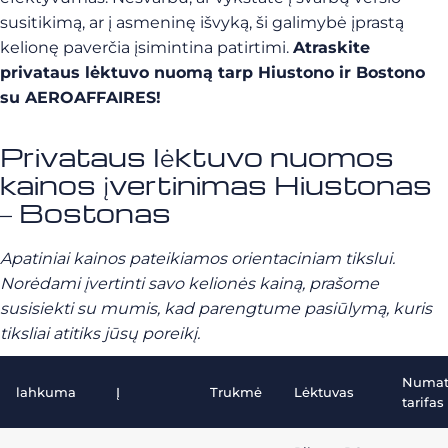
susitikimą, ar į asmeninę išvyką, ši galimybė įprastą
kelionę paverčia įsimintina patirtimi.
Atraskite
privataus lėktuvo nuomą tarp Hiustono ir Bostono
su AEROAFFAIRES!
Privataus lėktuvo nuomos
kainos įvertinimas Hiustonas
– Bostonas
Apatiniai kainos pateikiamos orientaciniam tikslui.
Norėdami įvertinti savo kelionės kainą, prašome
susisiekti su mumis, kad parengtume pasiūlymą, kuris
tiksliai atitiks jūsų poreikį.
Numa
lahkuma
Į
Trukmė
Lėktuvas
tarifas