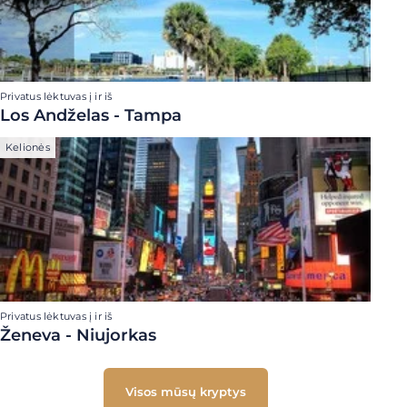
Privatus lėktuvas į ir iš
Los Andželas - Tampa
Kelionės
Privatus lėktuvas į ir iš
Ženeva - Niujorkas
Visos mūsų kryptys