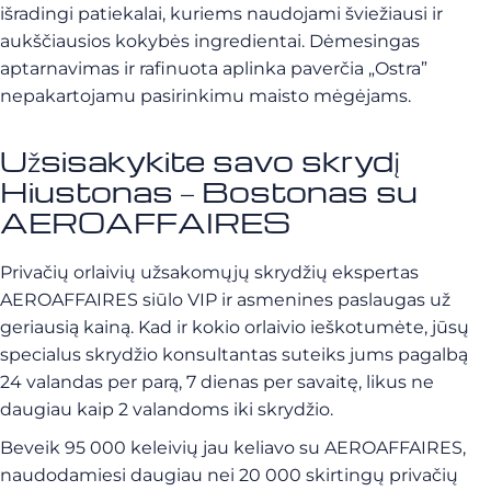
išradingi patiekalai, kuriems naudojami šviežiausi ir
aukščiausios kokybės ingredientai. Dėmesingas
aptarnavimas ir rafinuota aplinka paverčia „Ostra”
nepakartojamu pasirinkimu maisto mėgėjams.
Užsisakykite savo skrydį
Hiustonas – Bostonas su
AEROAFFAIRES
Privačių orlaivių užsakomųjų skrydžių ekspertas
AEROAFFAIRES siūlo VIP ir asmenines paslaugas už
geriausią kainą. Kad ir kokio orlaivio ieškotumėte, jūsų
specialus skrydžio konsultantas suteiks jums pagalbą
24 valandas per parą, 7 dienas per savaitę, likus ne
daugiau kaip 2 valandoms iki skrydžio.
Beveik 95 000 keleivių jau keliavo su AEROAFFAIRES,
naudodamiesi daugiau nei 20 000 skirtingų privačių