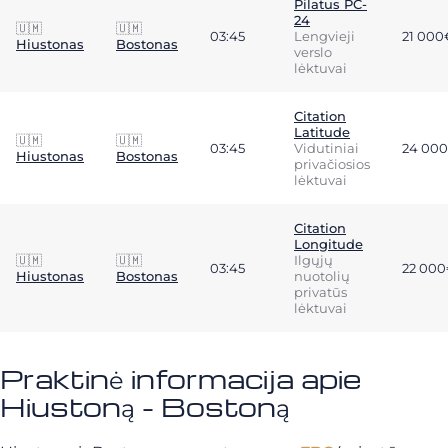
Pilatus PC-
24
🇺🇲
🇺🇲
03:45
Lengvieji
21 000
Hiustonas
Bostonas
verslo
lėktuvai
Citation
Latitude
🇺🇲
🇺🇲
03:45
Vidutiniai
24 00
Hiustonas
Bostonas
privačiosios
lėktuvai
Citation
Longitude
🇺🇲
🇺🇲
Ilgųjų
03:45
22 00
Hiustonas
Bostonas
nuotolių
privatūs
lėktuvai
Praktinė informacija apie
Hiustoną - Bostoną