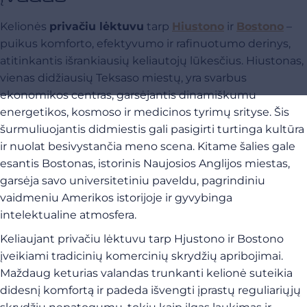
Kelionės
privačiu lėktuvu
tarp
Hiustono
ir
Bostono
–
puikus komforto, efektyvumo ir rafinuotumo derinys,
atitinkantis išrankiausių keliautojų lūkesčius. Hiustonas,
vienas didžiausių Teksaso miestų, yra svarbus
ekonomikos centras, garsėjantis dinamiškumu
energetikos, kosmoso ir medicinos tyrimų srityse. Šis
šurmuliuojantis didmiestis gali pasigirti turtinga kultūra
ir nuolat besivystančia meno scena. Kitame šalies gale
esantis Bostonas, istorinis Naujosios Anglijos miestas,
garsėja savo universitetiniu paveldu, pagrindiniu
vaidmeniu Amerikos istorijoje ir gyvybinga
intelektualine atmosfera.
Keliaujant privačiu lėktuvu tarp Hjustono ir Bostono
įveikiami tradicinių komercinių skrydžių apribojimai.
Maždaug keturias valandas trunkanti kelionė suteikia
didesnį komfortą ir padeda išvengti įprastų reguliariųjų