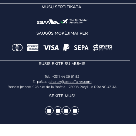
MŪSŲ SERTIFIKATAI
SAUGŪS MOKĖJIMAI PER
SUSISIEKITE SU MUMIS
Tel. : +33 1 44 09 91 82
El. paštas :
charter@aeroaffaires.com
Bendra įmonė : 128 rue de la Boétie 75008 Paryžius PRANCŪZIJA
SEKITE MUS!