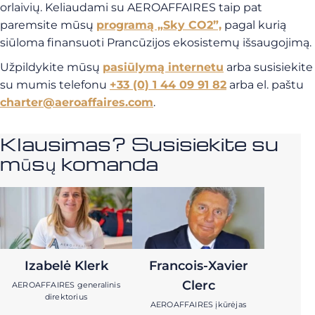
orlaivių. Keliaudami su AEROAFFAIRES taip pat
paremsite mūsų
programą „Sky CO2”,
pagal kurią
siūloma finansuoti Prancūzijos ekosistemų išsaugojimą.
Užpildykite mūsų
pasiūlymą internetu
arba susisiekite
su mumis telefonu
+33 (0) 1 44 09 91 82
arba el. paštu
charter@aeroaffaires.com
.
Klausimas? Susisiekite su
mūsų komanda
Izabelė Klerk
Francois-Xavier
Clerc
AEROAFFAIRES generalinis
direktorius
AEROAFFAIRES įkūrėjas