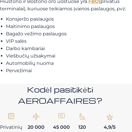
Hiustono ir Bostono oro uostuose yra
FBO
(privatūs
terminalai), kuriuose teikiamos įvairios paslaugos, pvz:
Konsjeržo paslaugos
Maitinimo paslaugos
Bagažo vežimo paslaugos
VIP salės
Darbo kambariai
Viešbučių užsakymai
Automobilių nuoma
Pervežimai
Kodėl pasitikėti
AEROAFFAIRES?
Privatinių
20 000
45 000
120
4,9/5