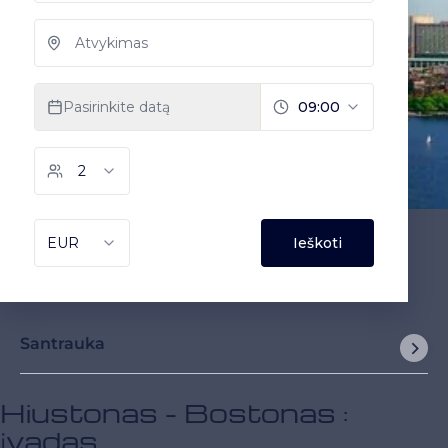
Santrauka
Hiustonas - Bostonas :
įvadas