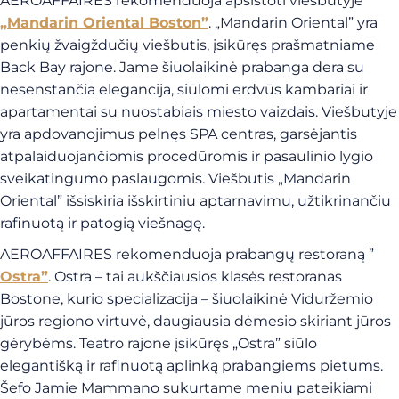
AEROAFFAIRES rekomenduoja apsistoti viešbutyje
„Mandarin Oriental Boston”
. „Mandarin Oriental” yra
penkių žvaigždučių viešbutis, įsikūręs prašmatniame
Back Bay rajone. Jame šiuolaikinė prabanga dera su
nesenstančia elegancija, siūlomi erdvūs kambariai ir
apartamentai su nuostabiais miesto vaizdais. Viešbutyje
yra apdovanojimus pelnęs SPA centras, garsėjantis
atpalaiduojančiomis procedūromis ir pasaulinio lygio
sveikatingumo paslaugomis. Viešbutis „Mandarin
Oriental” išsiskiria išskirtiniu aptarnavimu, užtikrinančiu
rafinuotą ir patogią viešnagę.
AEROAFFAIRES rekomenduoja prabangų restoraną ”
Ostra”
. Ostra – tai aukščiausios klasės restoranas
Bostone, kurio specializacija – šiuolaikinė Viduržemio
jūros regiono virtuvė, daugiausia dėmesio skiriant jūros
gėrybėms. Teatro rajone įsikūręs „Ostra” siūlo
elegantišką ir rafinuotą aplinką prabangiems pietums.
Šefo Jamie Mammano sukurtame meniu pateikiami