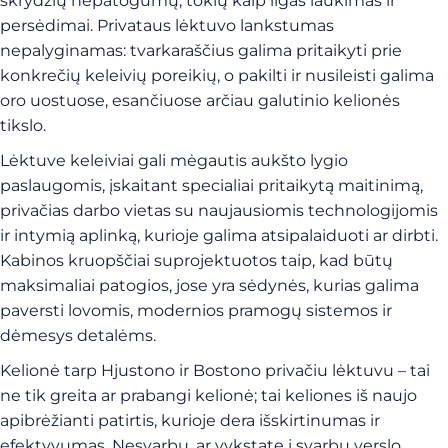
skrydžių nepatogumų, tokių kaip ilgas laukimas ir
persėdimai. Privataus lėktuvo lankstumas
nepalyginamas: tvarkaraščius galima pritaikyti prie
konkrečių keleivių poreikių, o pakilti ir nusileisti galima
oro uostuose, esančiuose arčiau galutinio kelionės
tikslo.
Lėktuve keleiviai gali mėgautis aukšto lygio
paslaugomis, įskaitant specialiai pritaikytą maitinimą,
privačias darbo vietas su naujausiomis technologijomis
ir intymią aplinką, kurioje galima atsipalaiduoti ar dirbti.
Kabinos kruopščiai suprojektuotos taip, kad būtų
maksimaliai patogios, jose yra sėdynės, kurias galima
paversti lovomis, modernios pramogų sistemos ir
dėmesys detalėms.
Kelionė tarp Hjustono ir Bostono privačiu lėktuvu – tai
ne tik greita ar prabangi kelionė; tai keliones iš naujo
apibrėžianti patirtis, kurioje dera išskirtinumas ir
efektyvumas. Nesvarbu, ar vykstate į svarbų verslo