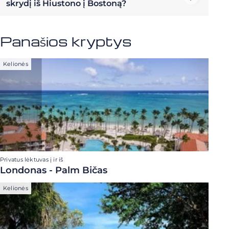
skrydį iš Hiustono į Bostoną?
Panašios kryptys
Kelionės
Privatus lėktuvas į ir iš
Londonas - Palm Bičas
Kelionės