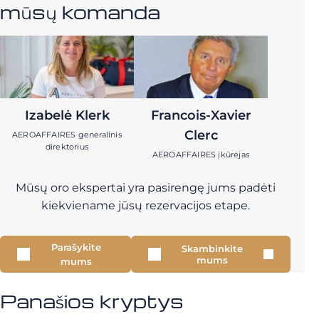
mūsų komanda
Izabelė Klerk
Francois-Xavier
Clerc
AEROAFFAIRES generalinis
direktorius
AEROAFFAIRES įkūrėjas
Mūsų oro ekspertai yra pasirengę jums padėti
kiekviename jūsų rezervacijos etape.
Parašykite
Skambinkite
mums
mums
Panašios kryptys