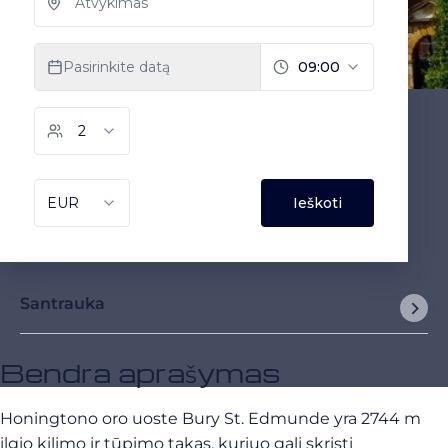
Santrauka
Bendra aprašymas
Honingtono oro uoste Bury St. Edmunde yra 2744 m
ilgio kilimo ir tūpimo takas, kuriuo gali skristi