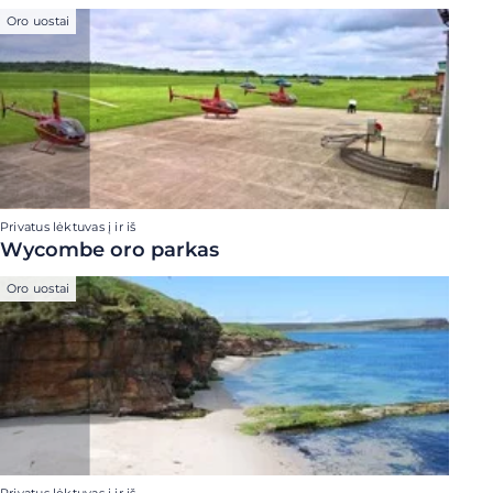
Oro uostai
Privatus lėktuvas į ir iš
Wycombe oro parkas
Oro uostai