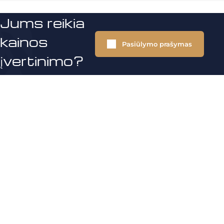
Jums reikia
kainos
Pasiūlymo prašymas
įvertinimo?