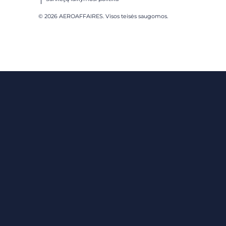
© 2026 AEROAFFAIRES. Visos teisės saugomos.