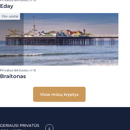
Privatus lėktuvas į ir iš
Eday
Oro uostai
Privatus lėktuvas į ir iš
Braitonas
Visos mūsų kryptys
GERIAUSI PRIVATŪS