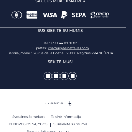
SAUGŪS MOKĖJIMAI PER
SUSISIEKITE SU MUMIS
Tel. : +33 1 44 09 91 82
El. paštas :
charter@aeroaffaires.com
Bendra įmonė : 128 rue de la Boétie 75008 Paryžius PRANCŪZIJA
SEKITE MUS!
Eik aukščiau
Svetainės žemėlapis
Teisinė informacija
BENDROSIOS SĄLYGOS
Susisiekite su mumis
Sankcijų laikymosi politika