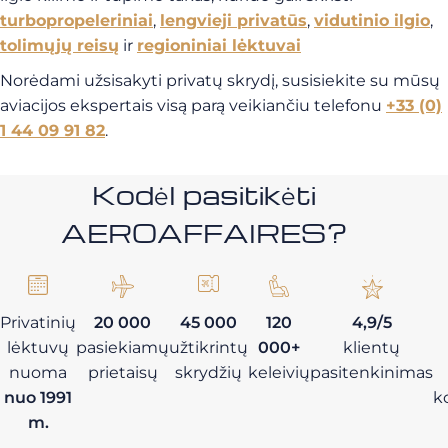
turbopropeleriniai
,
lengvieji privatūs
,
vidutinio ilgio
,
tolimųjų reisų
ir
regioniniai lėktuvai
Norėdami užsisakyti privatų skrydį, susisiekite su mūsų
aviacijos ekspertais visą parą veikiančiu telefonu
+33 (0)
1 44 09 91 82
.
Kodėl pasitikėti
AEROAFFAIRES?
Privatinių
20 000
45 000
120
4,9/5
lėktuvų
pasiekiamų
užtikrintų
000+
klientų
nuoma
prietaisų
skrydžių
keleivių
pasitenkinimas
nuo 1991
k
m.