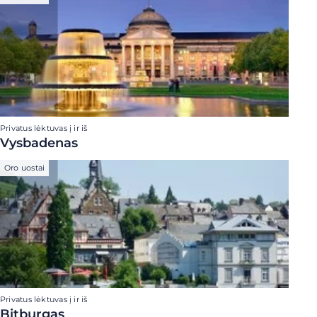
Privatus lėktuvas į ir iš
Vysbadenas
Oro uostai
Privatus lėktuvas į ir iš
Bitburgas