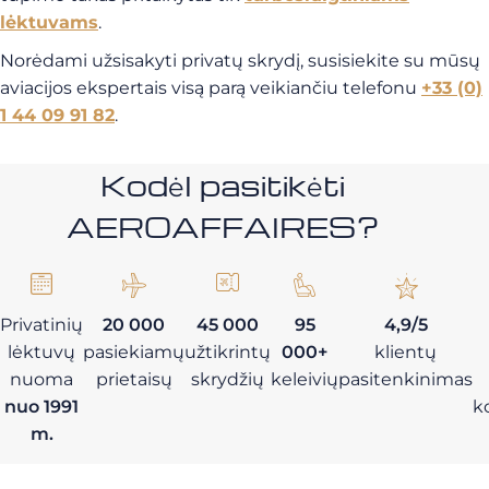
lėktuvams
.
Norėdami užsisakyti privatų skrydį, susisiekite su mūsų
aviacijos ekspertais visą parą veikiančiu telefonu
+33 (0)
1 44 09 91 82
.
Kodėl pasitikėti
AEROAFFAIRES?
Privatinių
20 000
45 000
95
4,9/5
lėktuvų
pasiekiamų
užtikrintų
000+
klientų
nuoma
prietaisų
skrydžių
keleivių
pasitenkinimas
nuo 1991
k
m.