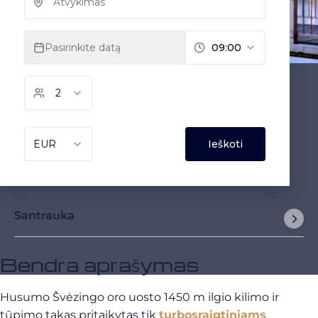
Santrauka
Bendra aprašymas
Husumo Švėzingo oro uosto 1450 m ilgio kilimo ir
tūpimo takas pritaikytas tik
turbosraigtiniams