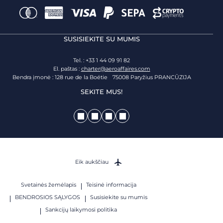
SUSISIEKITE SU MUMIS
Tel. : +33 1 44 09 91 82
El. paštas :
charter@aeroaffaires.com
Bendra įmonė : 128 rue de la Boétie 75008 Paryžius PRANCŪZIJA
SEKITE MUS!
Eik aukščiau
Svetainės žemėlapis
Teisinė informacija
BENDROSIOS SĄLYGOS
Susisiekite su mumis
Sankcijų laikymosi politika