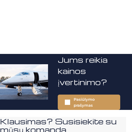
Jums reikia
kainos
įvertinimo?
Pasiūlymo
prašymas
Klausimas? Susisiekite su
mūsų komanda