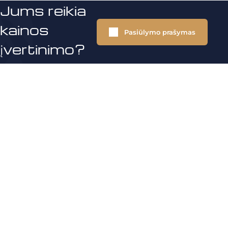
Jums reikia
kainos
Pasiūlymo prašymas
įvertinimo?