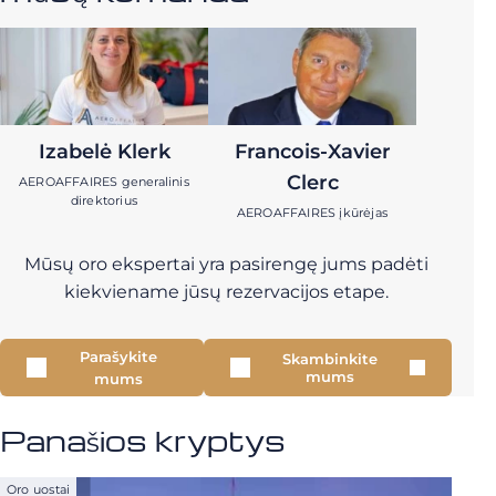
Izabelė Klerk
Francois-Xavier
Clerc
AEROAFFAIRES generalinis
direktorius
AEROAFFAIRES įkūrėjas
Mūsų oro ekspertai yra pasirengę jums padėti
kiekviename jūsų rezervacijos etape.
Parašykite
Skambinkite
mums
mums
Panašios kryptys
Oro uostai