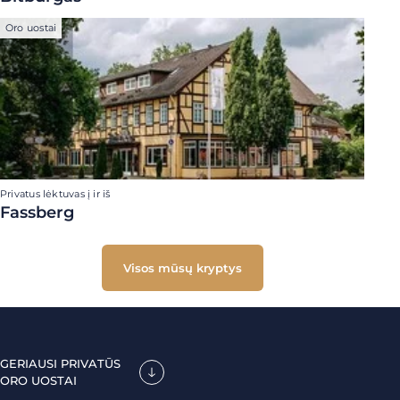
Oro uostai
Privatus lėktuvas į ir iš
Fassberg
Visos mūsų kryptys
GERIAUSI PRIVATŪS
ORO UOSTAI