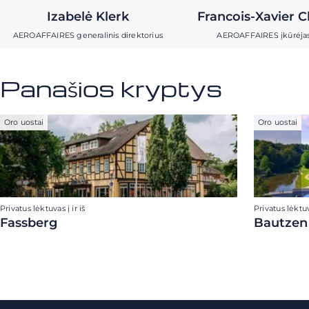
Izabelė Klerk
Francois-Xavier C
AEROAFFAIRES generalinis direktorius
AEROAFFAIRES įkūrėja
Panašios kryptys
Oro uostai
Oro uostai
Privatus lėktuvas į ir iš
Privatus lėktuva
Fassberg
Bautzen