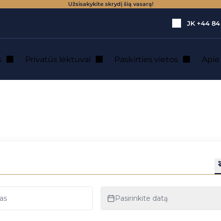
Užsisakykite skrydį šią vasarą!
JK
+44 84
s
Privatūs lėktuvai
Paskirties vietos
Api
adenas: privatus
a