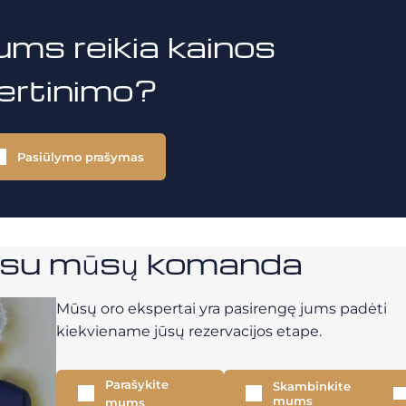
ums reikia kainos
vertinimo?
Pasiūlymo prašymas
e su mūsų komanda
Mūsų oro ekspertai yra pasirengę jums padėti
kiekviename jūsų rezervacijos etape.
Parašykite
Skambinkite
mums
mums