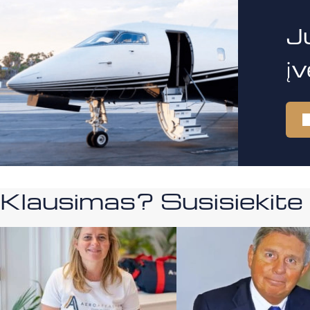
J
į
Klausimas? Susisiekit