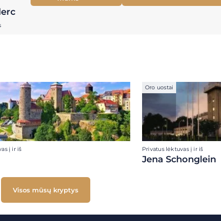
lerc
s
Oro uostai
s į ir iš
Privatus lėktuvas į ir iš
Jena Schonglein
Visos mūsų kryptys