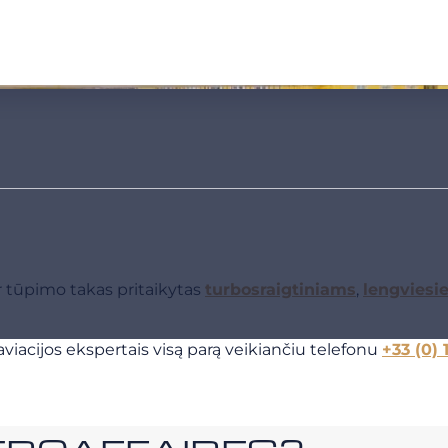
r tūpimo takas pritaikytas
turbosraigtiniams
,
lengviesi
viacijos ekspertais visą parą veikiančiu telefonu
+33 (0) 