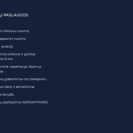
Ų PASLAUGOS
čiu lėktuvu nuoma
tasparnio nuoma
 aviacija
nos orlaiviai ir greitoji
ba iš oro
ininė repatriacija: išsamus
as
nių gabenimas oro transportu
vo taksi ir pervežimas
s skrydis
tų atsiliepimai AEROAFFAIRES