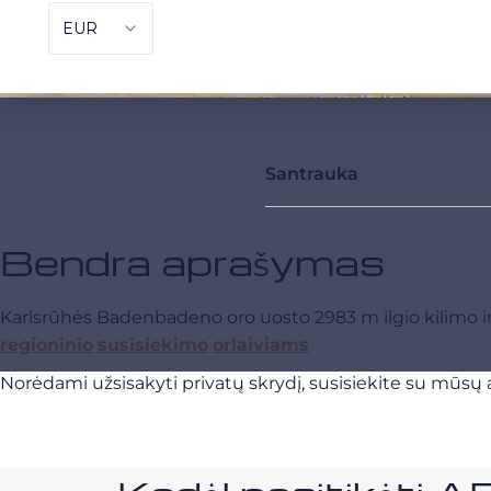
Santrauka
Bendra aprašymas
Karlsrūhės Badenbadeno oro uosto 2983 m ilgio kilimo i
regioninio
susisiekimo
orlaiviams
Norėdami užsisakyti privatų skrydį, susisiekite su mūsų a