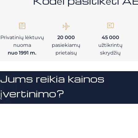
Kodėl pasitikėt
Privatinių lėktuvų
20 000
45 000
nuoma
pasiekiamų
užtikrintų
nuo 1991 m.
prietaisų
skrydžių
Jums reikia kainos
įvertinimo?