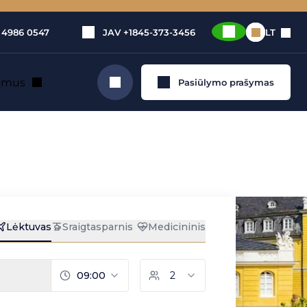
 4986 0547
JAV
+1845-373-3456
LT
e mus
Pasiūlymo prašymas
Ieškoti