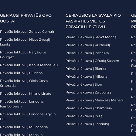
GERIAUSI PRIVATŪS ORO
GERIAUSIOS LAISVALAIKIO
G
UOSTAI
PASKIRTIES VIETOS
PA
PRIVAČIU LĖKTUVU
P
Privačiu lėktuvu į Ženevą Cointrin
Privačiu lėktuvu į Sankt Moricą
Pri
Privačiu lėktuvu į Nicos Žydrąjį
krantą
Privačiu lėktuvu į Kurševelį
Pri
Privačiu lėktuvu į Paryžių-Le
Privačiu lėktuvu į Insbruką
Pri
Bourget
Privačiu lėktuvu į Gštadą Saanen
Pri
Privačiu lėktuvu į Kanus Mandelieu
Fr
Privačiu lėktuvu į Biarritz
Privačiu lėktuvu į Ciurichą
Pri
Privačiu lėktuvu į Mikoną
Privačiu lėktuvu į Olbia Costa
Pri
Privačiu lėktuvu į Sion
Smeralda
Pri
Privačiu lėktuvu į Zalcburgą
Privačiu lėktuvu į Milano Linate
Pr
Privačiu lėktuvu į Marakešą Menara
Privačiu lėktuvu į Londoną
Pr
Farnborough
Privačiu lėktuvu į Chambéry
Ci
Privačiu lėktuvu į Londoną Biggin
Privačiu lėktuvu į Ibizą
Pr
Hill
Privačiu lėktuvu į Londoną
Pri
Privačiu lėktuvu į Miuncheną
Pra
Privačiu lėktuvu į Monaką