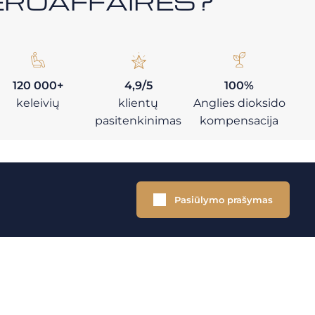
i AEROAFFAIRES?
120 000+
4,9/5
100%
keleivių
klientų
Anglies dioksido
pasitenkinimas
kompensacija
Pasiūlymo prašymas