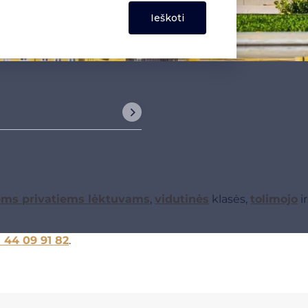
ems privatiems lėktuvams
,
vidutinės
klasės,
tolimojo
ir
1 44 09 91 82
.