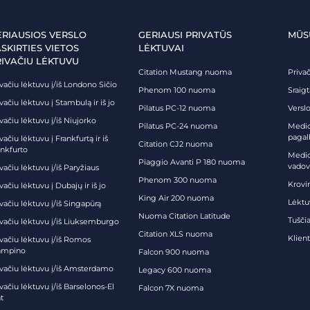
ERIAUSIOS VERSLO
GERIAUSI PRIVATŪS
MŪS
SKIRTIES VIETOS
LĖKTUVAI
RIVAČIU LĖKTUVU
Citation Mustang nuoma
Priva
vačiu lėktuvu į/iš Londono Sičio
Phenom 100 nuoma
Sraig
vačiu lėktuvu į Stambulą ir iš jo
Pilatus PC-12 nuoma
Verslo
vačiu lėktuvu į/iš Niujorko
Pilatus PC-24 nuoma
Medici
pagal
vačiu lėktuvu į Frankfurtą ir iš
Citation CJ2 nuoma
ankfurto
Medic
Piaggio Avanti P 180 nuoma
vadov
vačiu lėktuvu į/iš Paryžiaus
Phenom 300 nuoma
Krovi
vačiu lėktuvu į Dubajų ir iš jo
King Air 200 nuoma
Lėktu
vačiu lėktuvu į/iš Singapūrą
Nuoma Citation Latitude
Tuščia
ivačiu lėktuvu į/iš Liuksemburgo
Citation XLS nuoma
Klien
ivačiu lėktuvu į/iš Romos
ampino
Falcon 900 nuoma
ivačiu lėktuvu į/iš Amsterdamo
Legacy 600 nuoma
vačiu lėktuvu į/iš Barselonos-El
Falcon 7X nuoma
t