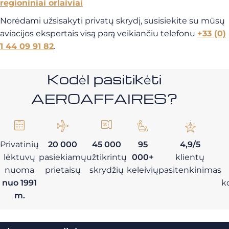
regioniniai orlaiviai
Norėdami užsisakyti privatų skrydį, susisiekite su mūsų
aviacijos ekspertais visą parą veikiančiu telefonu
+33 (0)
1 44 09 91 82
.
Kodėl pasitikėti
AEROAFFAIRES?
Privatinių
20 000
45 000
95
4,9/5
lėktuvų
pasiekiamų
užtikrintų
000+
klientų
nuoma
prietaisų
skrydžių
keleivių
pasitenkinimas
nuo 1991
k
m.