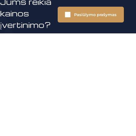
Jums reikia
kainos
Pasiūlymo prašymas
įvertinimo?