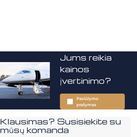
Jums reikia
kainos
įvertinimo?
Pasiūlymo
prašymas
Klausimas? Susisiekite su
mūsų komanda