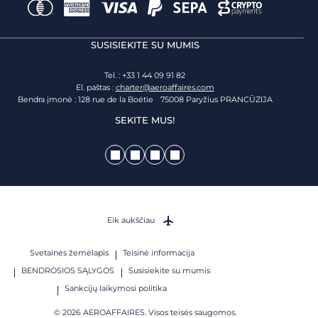
SUSISIEKITE SU MUMIS
Tel. : +33 1 44 09 91 82
El. paštas :
charter@aeroaffaires.com
Bendra įmonė : 128 rue de la Boétie 75008 Paryžius PRANCŪZIJA
SEKITE MUS!
Eik aukščiau
Svetainės žemėlapis
Teisinė informacija
BENDROSIOS SĄLYGOS
Susisiekite su mumis
Sankcijų laikymosi politika
© 2026 AEROAFFAIRES. Visos teisės saugomos.