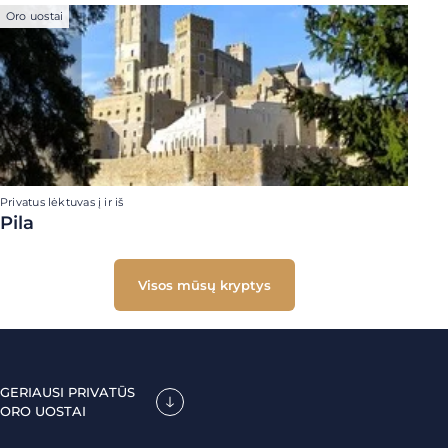
Oro uostai
Privatus lėktuvas į ir iš
Pila
Visos mūsų kryptys
GERIAUSI PRIVATŪS
ORO UOSTAI