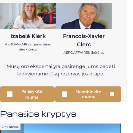
Izabelė Klerk
Francois-Xavier
Clerc
AEROAFFAIRES generalinis
direktorius
AEROAFFAIRES įkūrėjas
Mūsų oro ekspertai yra pasirengę jums padėti
kiekviename jūsų rezervacijos etape.
Parašykite
Skambinkite
mums
mums
Panašios kryptys
Oro uostai