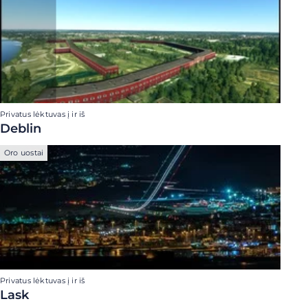
Privatus lėktuvas į ir iš
Deblin
Oro uostai
Privatus lėktuvas į ir iš
Lask