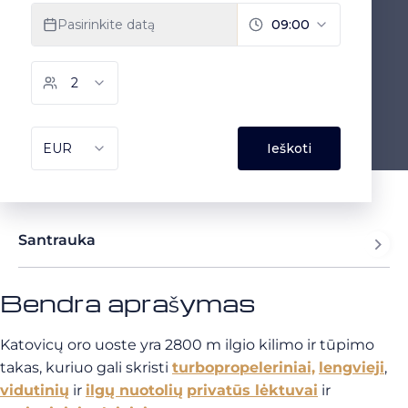
Santrauka
Bendra aprašymas
Katovicų oro uoste yra 2800 m ilgio kilimo ir tūpimo
takas, kuriuo gali skristi
turbopropeleriniai,
lengvieji
,
vidutinių
ir
ilgų nuotolių
privatūs lėktuvai
ir