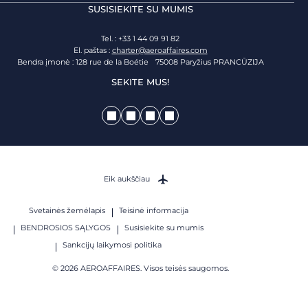
SUSISIEKITE SU MUMIS
Tel. : +33 1 44 09 91 82
El. paštas :
charter@aeroaffaires.com
Bendra įmonė : 128 rue de la Boétie 75008 Paryžius PRANCŪZIJA
SEKITE MUS!
Eik aukščiau
Svetainės žemėlapis
Teisinė informacija
BENDROSIOS SĄLYGOS
Susisiekite su mumis
Sankcijų laikymosi politika
© 2026 AEROAFFAIRES. Visos teisės saugomos.