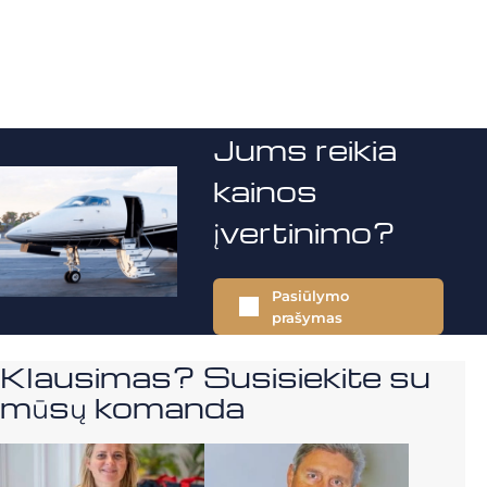
Jums reikia
kainos
įvertinimo?
Pasiūlymo
prašymas
Klausimas? Susisiekite su
mūsų komanda