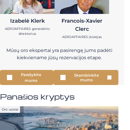
Izabelė Klerk
Francois-Xavier
Clerc
AEROAFFAIRES generalinis
direktorius
AEROAFFAIRES įkūrėjas
Mūsų oro ekspertai yra pasirengę jums padėti
kiekviename jūsų rezervacijos etape.
Parašykite
Skambinkite
mums
mums
Panašios kryptys
Oro uostai