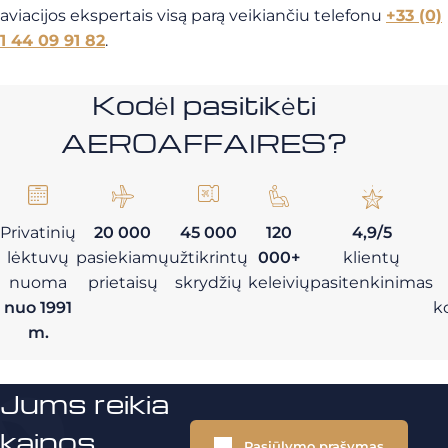
aviacijos ekspertais visą parą veikiančiu telefonu
+33 (0)
1 44 09 91 82
.
Kodėl pasitikėti
AEROAFFAIRES?
Privatinių
20 000
45 000
120
4,9/5
lėktuvų
pasiekiamų
užtikrintų
000+
klientų
nuoma
prietaisų
skrydžių
keleivių
pasitenkinimas
nuo 1991
k
m.
Jums reikia
kainos
Pasiūlymo prašymas