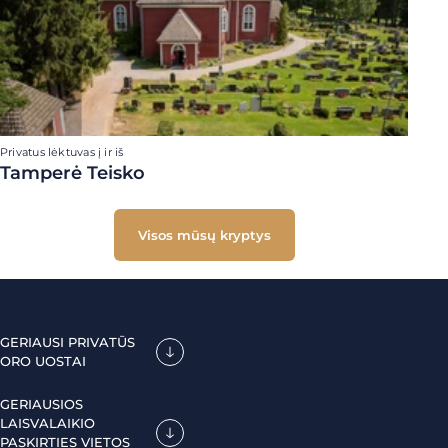
Privatus lėktuvas į ir iš
Tamperė Teisko
Visos mūsų kryptys
GERIAUSI PRIVATŪS
ORO UOSTAI
GERIAUSIOS
LAISVALAIKIO
PASKIRTIES VIETOS