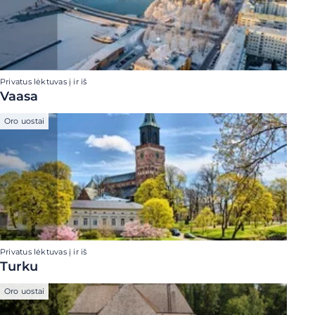
Privatus lėktuvas į ir iš
Vaasa
Oro uostai
Privatus lėktuvas į ir iš
Turku
Oro uostai