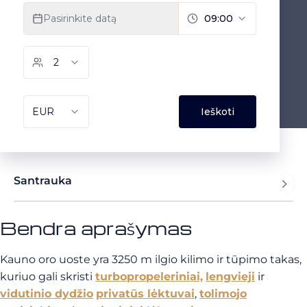
Santrauka
Bendra aprašymas
Kauno oro uoste yra 3250 m ilgio kilimo ir tūpimo takas,
kuriuo gali skristi
turbopropeleriniai,
lengvieji
ir
vidutinio dydžio
privatūs lėktuvai
,
tolimojo