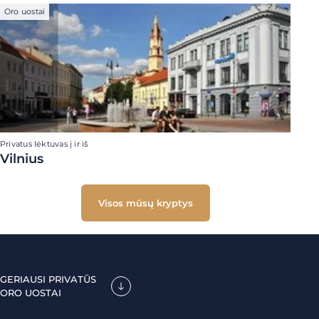
Oro uostai
Privatus lėktuvas į ir iš
Vilnius
Visos mūsų kryptys
GERIAUSI PRIVATŪS
ORO UOSTAI