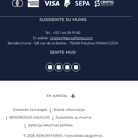
SUSISIEKITE SU MUMIS
Tel. : +33 1 44 09 91 82
El. paštas :
charter@aeroaffaires.com
Bendra įmonė : 128 rue de la Boétie 75008 Paryžius PRANCŪZIJA
SEKITE MUS!
Eik aukščiau
Svetainės žemėlapis
Teisinė informacija
BENDROSIOS SĄLYGOS
Susisiekite su mumis
Sankcijų laikymosi politika
© 2026 AEROAFFAIRES. Visos teisės saugomos.