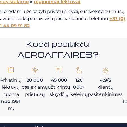
susisiekimo
ir
regioniniai lėktuvai
Norėdami užsisakyti privatų skrydį, susisiekite su mūsų
aviacijos ekspertais visą parą veikiančiu telefonu
+33 (0)
1 44 09 91 82
.
Kodėl pasitikėti
AEROAFFAIRES?
Privatinių
20 000
45 000
120
4,9/5
lėktuvų
pasiekiamų
užtikrintų
000+
klientų
nuoma
prietaisų
skrydžių
keleivių
pasitenkinimas
nuo 1991
k
m.