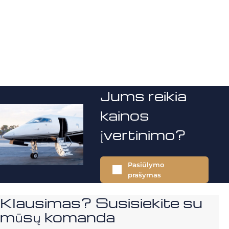
Jums reikia
kainos
įvertinimo?
Pasiūlymo
prašymas
Klausimas? Susisiekite su
mūsų komanda