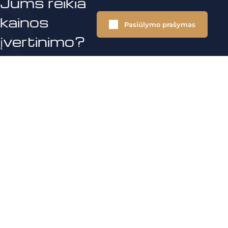
Jums reikia
kainos
Pasiūlymo prašymas
įvertinimo?