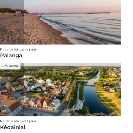
Privatus lėktuvas į ir iš
Palanga
Oro uostai
Privatus lėktuvas į ir iš
Kėdainiai