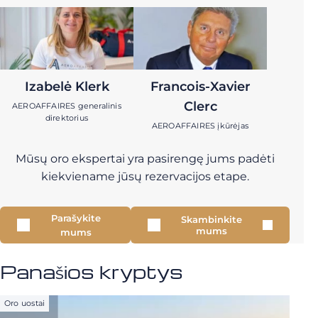
Izabelė Klerk
Francois-Xavier
Clerc
AEROAFFAIRES generalinis
direktorius
AEROAFFAIRES įkūrėjas
Mūsų oro ekspertai yra pasirengę jums padėti
kiekviename jūsų rezervacijos etape.
Parašykite
Skambinkite
mums
mums
Panašios kryptys
Oro uostai