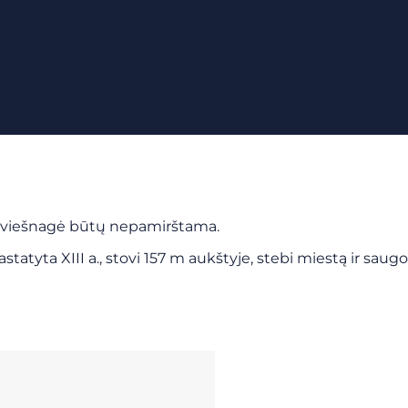
sų viešnagė būtų nepamirštama.
tatyta XIII a., stovi 157 m aukštyje, stebi miestą ir saugo