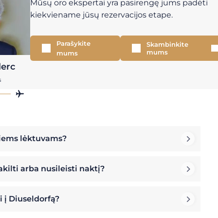
Mūsų oro ekspertai yra pasirengę jums padėti
kiekviename jūsų rezervacijos etape.
Parašykite
Skambinkite
mums
mums
lerc
s
atiems lėktuvams?
ilti arba nusileisti naktį?
i į Diuseldorfą?