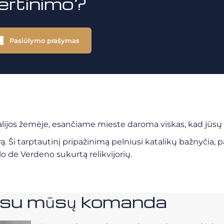
vertinimo?
Pasiūlymo prašymas
tfalijos žemėje, esančiame mieste daroma viskas, kad jū
Ši tarptautinį pripažinimą pelniusi katalikų bažnyčia, pas
lo de Verdeno sukurtą relikvijorių.
e su mūsų komanda