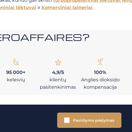
kas, kuriuo gali skristi
turbopropeleriniai lėktuvai
,
leng
niniai lėktuvai
ir
komerciniai laineriai
.
i AEROAFFAIRES?
95 000+
4,9/5
100%
keleivių
klientų
Anglies dioksido
pasitenkinimas
kompensacija
Pasiūlymo prašymas