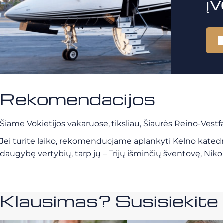
į
Rekomendacijos
Šiame Vokietijos vakaruose, tiksliau, Šiaurės Reino-Ves
Jei turite laiko, rekomenduojame aplankyti Kelno katedrą. 
daugybę vertybių, tarp jų – Trijų išminčių šventovę, Niko
Klausimas? Susisiekit