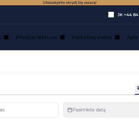
Užsisakykite skrydį šią vasarą!
JK
+44 84
s
Privatūs lėktuvai
Paskirties vietos
Api
rivačiu lėktuvu n