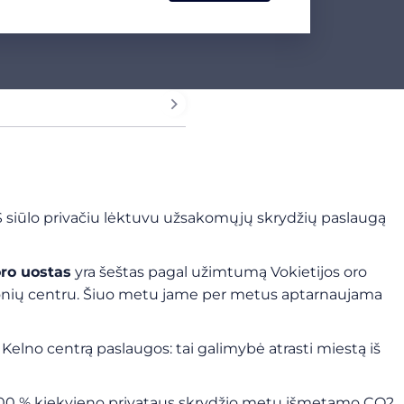
ES siūlo privačiu lėktuvu užsakomųjų skrydžių paslaugą
ro uostas
yra šeštas pagal užimtumą Vokietijos oro
kelionių centru. Šiuo metu jame per metus aptarnaujama
 Kelno centrą paslaugos: tai galimybė atrasti miestą iš
00 % kiekvieno privataus skrydžio metu išmetamo CO2