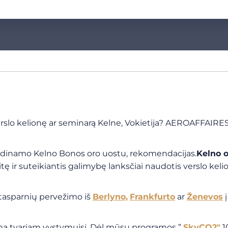
 verslo kelionę ar seminarą Kelne, Vokietija? AEROAFFAIR
adinamo Kelno Bonos oro uostu, rekomendacijas.
Kelno o
vaitę ir suteikiantis galimybę lanksčiai naudotis verslo 
tasparnių pervežimo iš
Berlyno,
Frankfurto
ar
Ženevos
į
amą tvariam vystymuisi. Dėl mūsų programos ”
SkyCO2″
1