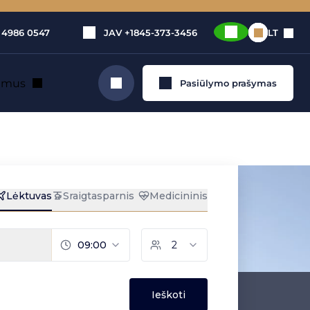
 4986 0547
JAV
+1845-373-3456
LT
e mus
Pasiūlymo prašymas
Ieškoti
uoma