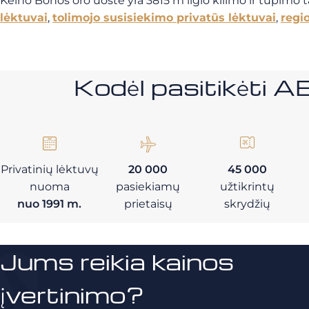
Kelno Bonos oro uoste yra 3815 m ilgio kilimo ir tūpimo ta
lėktuvai
,
tolimojo susisiekimo privatūs lėktuvai
,
regio
Kodėl pasitikėt
Privatinių lėktuvų
20 000
45 000
nuoma
pasiekiamų
užtikrintų
nuo 1991 m.
prietaisų
skrydžių
Jums reikia kainos
įvertinimo?