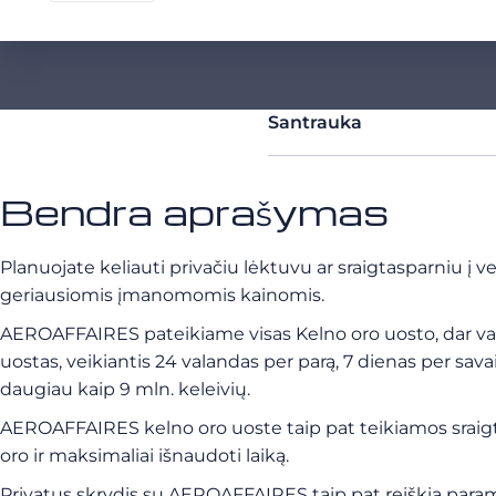
Santrauka
Bendra aprašymas
Planuojate keliauti privačiu lėktuvu ar sraigtasparniu į
geriausiomis įmanomomis kainomis.
AEROAFFAIRES pateikiame visas Kelno oro uosto, dar v
uostas, veikiantis 24 valandas per parą, 7 dienas per sa
daugiau kaip 9 mln. keleivių.
AEROAFFAIRES kelno oro uoste taip pat teikiamos sraig
oro ir maksimaliai išnaudoti laiką.
Privatus skrydis su AEROAFFAIRES taip pat reiškia par