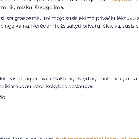
rminių miškų išsaugojimą.
taksi, sraigtasparniu, tolimojo susisiekimo privačiu lėk
cingą kainą. Norėdami užsisakyti privatų lėktuvą, susisi
ilti visų tipų orlaiviai. Naktinių skrydžių apribojimų nėra.
s teikiamos aukštos kokybės paslaugos:
io;