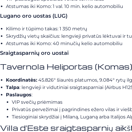
Atstumas iki Komo: 1 val. 10 min. kelio automobiliu
Lugano oro uostas (LUG)
Kilimo ir tūpimo takas: 1 350 metrų
Skrydžių vietų skaičius: lengvieji privatūs lėktuvai ir tur
Atstumas iki Komo: 40 minučių kelio automobiliu
Sraigtasparnių oro uostai
Tavernola Heliportas (Komas
Koordinatės:
45.826° šiaurės platumos, 9.084° rytų i
Talpa
: lengvieji ir vidutiniai sraigtasparniai (Airbus 
Paslaugos
:
VIP svečių priėmimas
Privatūs pervežimai į pagrindines ežero vilas ir vieš
Tiesioginiai skrydžiai į Milaną, Luganą arba Italijos A
Villa d’Este sraigtasparnių aikš