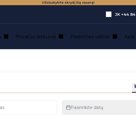
Užsisakykite skrydį šią vasarą!
JK
+44 84
s
Privatūs lėktuvai
Paskirties vietos
Api
 nuoma : Komo eže