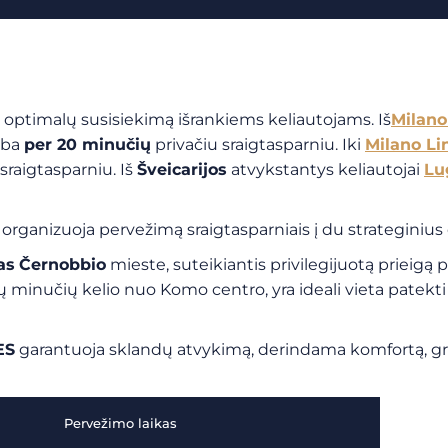
 optimalų susisiekimą išrankiems keliautojams. Iš
Milano
rba
per 20 minučių
privačiu sraigtasparniu. Iki
Milano Li
sraigtasparniu. Iš
Šveicarijos
atvykstantys keliautojai
Lu
organizuoja pervežimą sraigtasparniais į du strateginius
as
Černobbio
mieste, suteikiantis privilegijuotą prieigą 
ių minučių kelio nuo Komo centro, yra ideali vieta patekti
ES
garantuoja sklandų atvykimą, derindama komfortą, gre
Pervežimo laikas