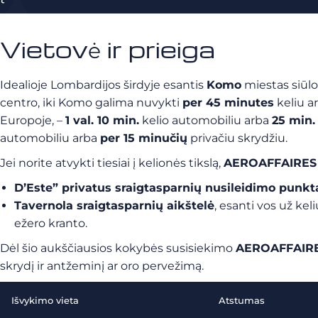
Vietovė ir prieiga
Idealioje Lombardijos širdyje esantis
Komo
miestas siūlo
centro, iki Komo galima nuvykti
per 45 minutes
keliu a
Europoje, –
1 val. 10 min.
kelio automobiliu arba
25 min.
automobiliu arba
per 15 minučių
privačiu skrydžiu.
Jei norite atvykti tiesiai į kelionės tikslą,
AEROAFFAIRES
D’Este” privatus sraigtasparnių nusileidimo punkt
Tavernola sraigtasparnių aikštelė
, esanti vos už kel
ežero kranto.
Dėl šio aukščiausios kokybės susisiekimo
AEROAFFAIR
skrydį ir antžeminį ar oro pervežimą.
Išvykimo vieta
Atstumas