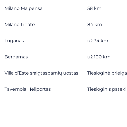
Milano Malpensa
58 km
Milano Linatė
84 km
Luganas
už 34 km
Bergamas
už 100 km
Villa d’Este sraigtasparnių uostas
Tiesioginė prieiga
Tavernola Heliportas
Tiesioginis patek