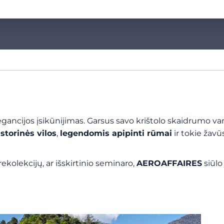
legancijos įsikūnijimas. Garsus savo krištolo skaidrumo van
istorinės vilos
,
legendomis apipinti rūmai
ir tokie žavū
kolekcijų, ar išskirtinio seminaro,
AEROAFFAIRES
siūl