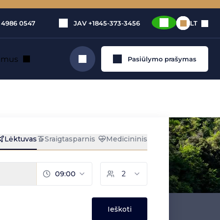
 4986 0547
JAV
+1845-373-3456
LT
e mus
Pasiūlymo prašymas
Ieškoti
ras