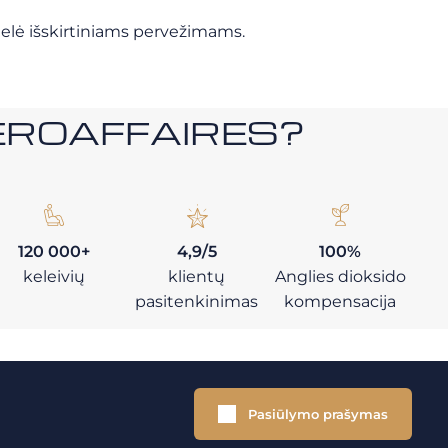
štelė išskirtiniams pervežimams.
i AEROAFFAIRES?
120 000+
4,9/5
100%
keleivių
klientų
Anglies dioksido
pasitenkinimas
kompensacija
Pasiūlymo prašymas