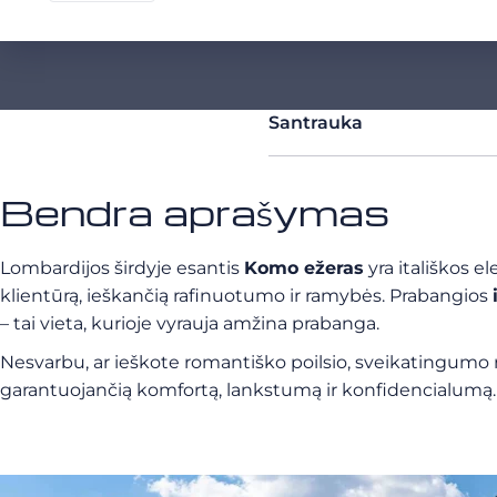
Santrauka
Bendra aprašymas
Lombardijos širdyje esantis
Komo ežeras
yra itališkos e
klientūrą, ieškančią rafinuotumo ir ramybės. Prabangios
– tai vieta, kurioje vyrauja amžina prabanga.
Nesvarbu, ar ieškote romantiško poilsio, sveikatingumo re
garantuojančią komfortą, lankstumą ir konfidencialumą.