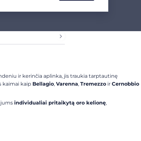
deniu ir kerinčia aplinka, jis traukia tarptautinę
s kaimai kaip
Bellagio
,
Varenna
,
Tremezzo
ir
Cernobbio
o jums
individualiai pritaikytą oro kelionę
,