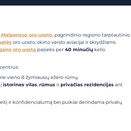
 Malpensos oro uosto,
pagrindinio regiono tarptautinio
natės
oro uosto, skirto verslo aviacijai ir skrydžiams
gano oro uostą
pasieks per
40 minučių
kelio
 centrus:
prie vieno iš žymiausių ežero rūmų.
 į
istorines vilas
,
rūmus
ir
privačias rezidencijas
ant
itį ir konfidencialumą bei puikiai derindama privatų