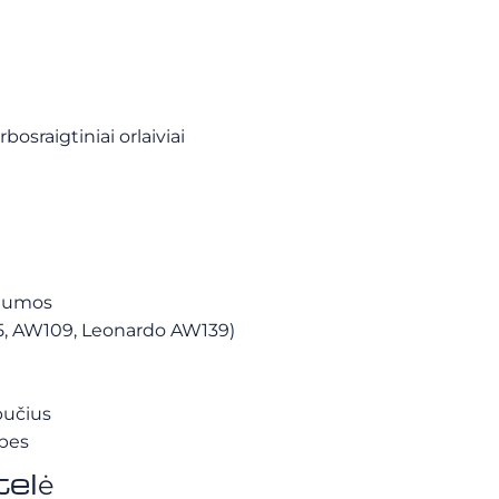
bosraigtiniai orlaiviai
)
lgumos
H125, AW109, Leonardo AW139)
bučius
lpes
telė