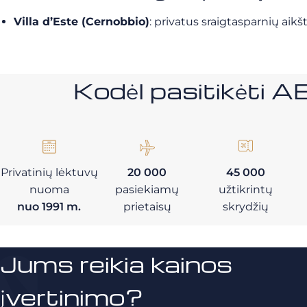
Villa d’Este (Cernobbio)
: privatus sraigtasparnių aik
Kodėl pasitikėt
Privatinių lėktuvų
20 000
45 000
nuoma
pasiekiamų
užtikrintų
nuo 1991 m.
prietaisų
skrydžių
Jums reikia kainos
įvertinimo?