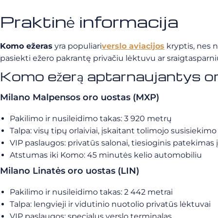
Praktinė informacija
Komo ežeras
yra populiari
verslo aviacijos
kryptis, nes n
pasiekti ežero pakrantę privačiu lėktuvu ar sraigtasparni
Komo ežerą aptarnaujantys or
Milano Malpensos oro uostas (MXP)
Pakilimo ir nusileidimo takas: 3 920 metrų
Talpa: visų tipų orlaiviai, įskaitant tolimojo susisiekim
VIP paslaugos: privatūs salonai, tiesioginis patekimas 
Atstumas iki Komo: 45 minutės kelio automobiliu
Milano Linatės oro uostas (LIN)
Pakilimo ir nusileidimo takas: 2 442 metrai
Talpa: lengvieji ir vidutinio nuotolio privatūs lėktuvai
VIP paslaugos: specialus verslo terminalas