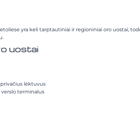
etoliese yra keli tarptautiniai ir regioniniai oro uostai, 
u.
o uostai
o privačius lėktuvus
į verslo terminalus