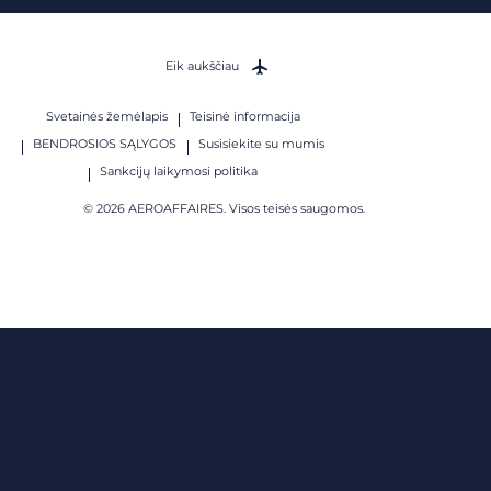
Eik aukščiau
Svetainės žemėlapis
Teisinė informacija
BENDROSIOS SĄLYGOS
Susisiekite su mumis
Sankcijų laikymosi politika
© 2026 AEROAFFAIRES. Visos teisės saugomos.