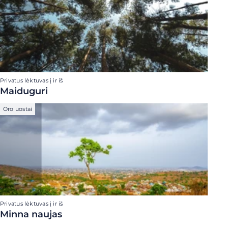
Privatus lėktuvas į ir iš
Maiduguri
Oro uostai
Privatus lėktuvas į ir iš
Minna naujas