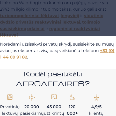
Linkolno Waddingtono karinių oro pajėgų bazėje yra
2743 m ilgio kilimo ir tūpimo takas, kuriuo gali skristi
turbopropeleriniai lėktuvai
,
lengvieji
ir
vidutinio
dydžio
privatūs reaktyviniai lėktuvai
,
tolimojo
susisiekimo
orlaiviai
ir
regioniniai reaktyviniai
lėktuvai
Norėdami užsisakyti privatų skrydį, susisiekite su mūsų
aviacijos ekspertais visą parą veikiančiu telefonu
+33 (0)
1 44 09 91 82
.
Kodėl pasitikėti
AEROAFFAIRES?
Privatinių
20 000
45 000
120
4,9/5
lėktuvų
pasiekiamų
užtikrintų
000+
klientų