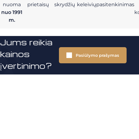
nuoma
prietaisų
skrydžių
keleivių
pasitenkinimas
nuo 1991
k
m.
Jums reikia
kainos
Pasiūlymo prašymas
įvertinimo?