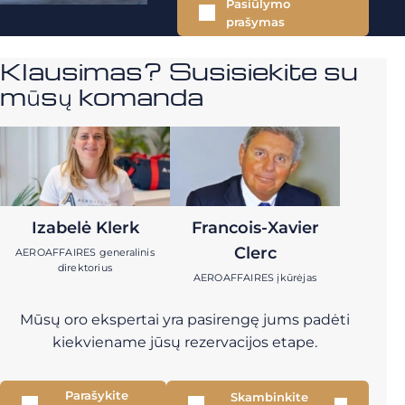
Pasiūlymo
prašymas
Klausimas? Susisiekite su
mūsų komanda
Izabelė Klerk
Francois-Xavier
Clerc
AEROAFFAIRES generalinis
direktorius
AEROAFFAIRES įkūrėjas
Mūsų oro ekspertai yra pasirengę jums padėti
kiekviename jūsų rezervacijos etape.
Parašykite
Skambinkite