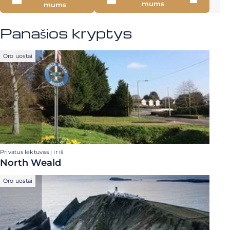
mums
mums
Panašios kryptys
Oro uostai
Privatus lėktuvas į ir iš
North Weald
Oro uostai