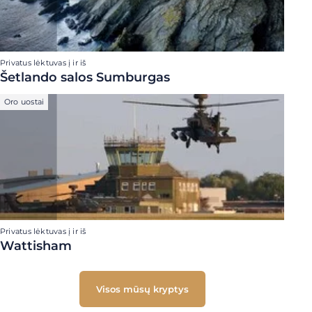
Privatus lėktuvas į ir iš
Šetlando salos Sumburgas
Oro uostai
Privatus lėktuvas į ir iš
Wattisham
Visos mūsų kryptys