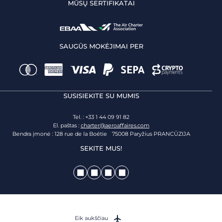
MŪSŲ SERTIFIKATAI
SAUGŪS MOKĖJIMAI PER
SUSISIEKITE SU MUMIS
Tel. : +33 1 44 09 91 82
El. paštas :
charter@aeroaffaires.com
Bendra įmonė : 128 rue de la Boétie 75008 Paryžius PRANCŪZIJA
SEKITE MUS!
Eik aukščiau